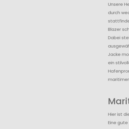
Unsere He
durch wec
stattfind
Blazer sc
Dabei steh
ausgewähl
Jacke mor
ein stilv
Hafenprom
maritimer
Mari
Hier ist 
Eine gute