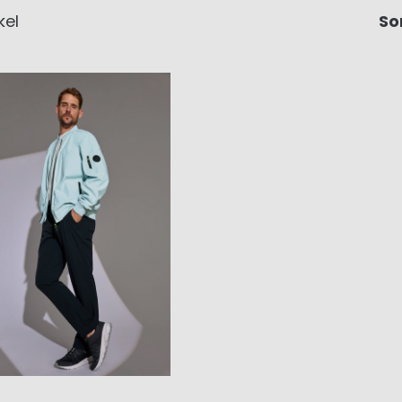
kel
So