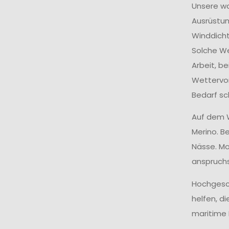
Unsere w
Ausrüstun
Winddicht
Solche We
Arbeit, b
Wettervor
Bedarf sc
Auf dem W
Merino. B
Nässe. Mod
anspruchs
Hochgesch
helfen, d
maritime 