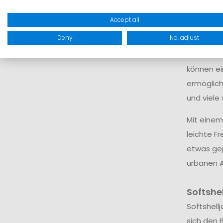
gefüttert
Accept all
Sommerabe
Deny
No, adjust
ablegen.
Je nach M
können ei
ermöglich
und viele 
Mit einem
leichte F
etwas gep
urbanen A
Softshel
Softshell
sich den 