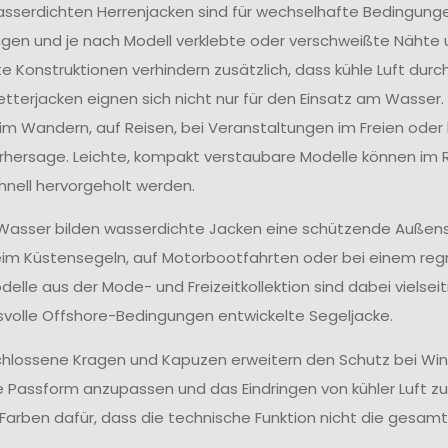
asserdichten Herrenjacken sind für wechselhafte Bedingu
gen und je nach Modell verklebte oder verschweißte Nähte 
e Konstruktionen verhindern zusätzlich, dass kühle Luft durch
tterjacken eignen sich nicht nur für den Einsatz am Wasser
eim Wandern, auf Reisen, bei Veranstaltungen im Freien ode
hersage. Leichte, kompakt verstaubare Modelle können i
hnell hervorgeholt werden.
asser bilden wasserdichte Jacken eine schützende Außenschi
eim Küstensegeln, auf Motorbootfahrten oder bei einem reg
elle aus der Mode- und Freizeitkollektion sind dabei vielseit
volle Offshore-Bedingungen entwickelte Segeljacke.
lossene Kragen und Kapuzen erweitern den Schutz bei Win
ie Passform anzupassen und das Eindringen von kühler Luft zu 
Farben dafür, dass die technische Funktion nicht die gesam