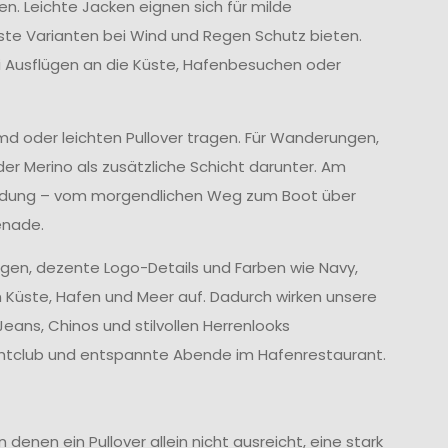
en. Leichte Jacken eignen sich für milde
te Varianten bei Wind und Regen Schutz bieten.
i Ausflügen an die Küste, Hafenbesuchen oder
emd oder leichten Pullover tragen. Für Wanderungen,
der Merino als zusätzliche Schicht darunter. Am
leidung – vom morgendlichen Weg zum Boot über
enade.
ragen, dezente Logo-Details und Farben wie Navy,
 Küste, Hafen und Meer auf. Dadurch wirken unsere
eans, Chinos und stilvollen Herrenlooks
 Yachtclub und entspannte Abende im Hafenrestaurant.
enen ein Pullover allein nicht ausreicht, eine stark