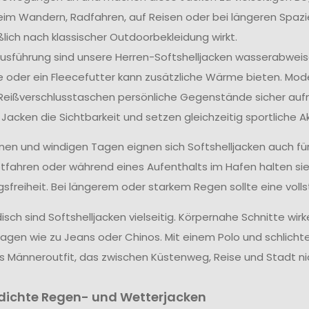
im Wandern, Radfahren, auf Reisen oder bei längeren Spaz
ßlich nach klassischer Outdoorbekleidung wirkt.
usführung sind unsere Herren-Softshelljacken wasserabweis
e oder ein Fleecefutter kann zusätzliche Wärme bieten. Mod
eißverschlusstaschen persönliche Gegenstände sicher aufn
 Jacken die Sichtbarkeit und setzen gleichzeitig sportliche A
nen und windigen Tagen eignen sich Softshelljacken auch fü
fahren oder während eines Aufenthalts im Hafen halten si
freiheit. Bei längerem oder starkem Regen sollte eine vol
sch sind Softshelljacken vielseitig. Körpernahe Schnitte wir
agen wie zu Jeans oder Chinos. Mit einem Polo und schlicht
 Männeroutfit, das zwischen Küstenweg, Reise und Stadt n
ichte Regen- und Wetterjacken