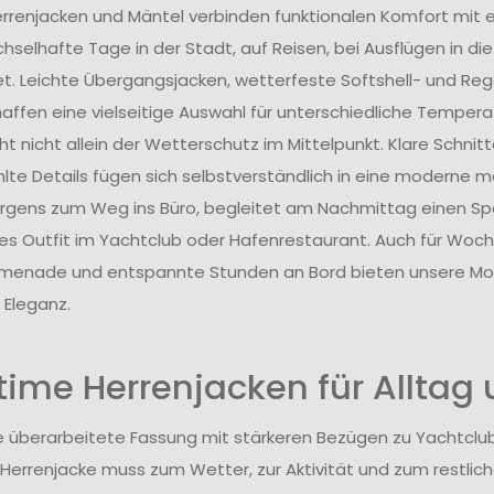
rrenjacken und Mäntel verbinden funktionalen Komfort mit ei
hselhafte Tage in der Stadt, auf Reisen, bei Ausflügen in d
et. Leichte Übergangsjacken, wetterfeste Softshell- und Re
haffen eine vielseitige Auswahl für unterschiedliche Temperat
t nicht allein der Wetterschutz im Mittelpunkt. Klare Schnitte
te Details fügen sich selbstverständlich in eine moderne ma
gens zum Weg ins Büro, begleitet am Nachmittag einen Sp
olles Outfit im Yachtclub oder Hafenrestaurant. Auch für Woc
enade und entspannte Stunden an Bord bieten unsere Mode
 Eleganz.
time Herrenjacken für Alltag u
die überarbeitete Fassung mit stärkeren Bezügen zu Yachtclub
 Herrenjacke muss zum Wetter, zur Aktivität und zum restlich