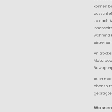
können be
ausschlie
Je nach A
Innenseit
während R
einzelnen
An trocke
Motorboot
Bewegungs
Auch modi
ebenso tr
geprägtes
Wasserd