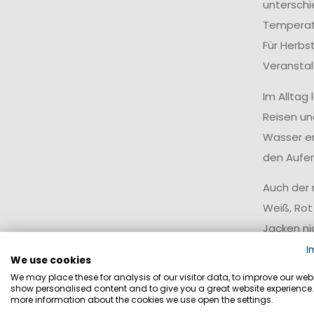
unterschie
Temperatu
Für Herbs
Veranstal
Im Alltag
Reisen un
Wasser er
den Aufen
Auch der 
Weiß, Rot
Jacken ni
kombinier
I
We use cookies
We may place these for analysis of our visitor data, to improve our webs
Leichte
show personalised content and to give you a great website experience.
more information about the cookies we use open the settings.
Unsere le