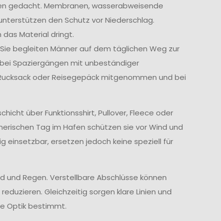
ngen gedacht. Membranen, wasserabweisende
unterstützen den Schutz vor Niederschlag.
 das Material dringt.
. Sie begleiten Männer auf dem täglichen Weg zur
r bei Spaziergängen mit unbeständiger
m Rucksack oder Reisegepäck mitgenommen und bei
cht über Funktionsshirt, Pullover, Fleece oder
nerischen Tag im Hafen schützen sie vor Wind und
ig einsetzbar, ersetzen jedoch keine speziell für
d und Regen. Verstellbare Abschlüsse können
reduzieren. Gleichzeitig sorgen klare Linien und
te Optik bestimmt.