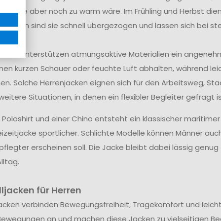
e Jacke aber noch zu warm wäre. Im Frühling und Herbst dien
nden sind sie schnell übergezogen und lassen sich bei st
odell unterstützen atmungsaktive Materialien ein angene
nen kurzen Schauer oder feuchte Luft abhalten, während le
en. Solche Herrenjacken eignen sich für den Arbeitsweg, S
weitere Situationen, in denen ein flexibler Begleiter gefragt is
 Poloshirt und einer Chino entsteht ein klassischer maritimer
reizeitjacke sportlicher. Schlichte Modelle können Männer a
flegter erscheinen soll. Die Jacke bleibt dabei lässig genug
lltag.
ljacken für Herren
jacken verbinden Bewegungsfreiheit, Tragekomfort und leich
Bewegungen an und machen diese Jacken zu vielseitigen Begle