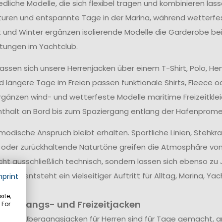
dliche Modelle, die sich flexibel tragen und kombinieren lass
ren und entspannte Tage in der Marina, während wetterfes
t und Winter ergänzen isolierende Modelle die Garderobe be
tungen im Yachtclub.
 lassen sich unsere Herrenjacken über einem T-Shirt, Polo, H
d längere Tage im Freien passen funktionale Shirts, Fleece o
gänzen wind- und wetterfeste Modelle maritime Freizeitk
thalt an Bord bis zum Spaziergang entlang der Hafenprom
modische Anspruch bleibt erhalten. Sportliche Linien, Stehk
 oder zurückhaltende Naturtöne greifen die Atmosphäre von
cht ausschließlich technisch, sondern lassen sich ebenso zu J
en. So entsteht ein vielseitiger Auftritt für Alltag, Marina,
mprint
ite,
 Übergangs- und Freizeitjacken
 For
ichten Übergangsjacken für Herren sind für Tage gemacht, an d