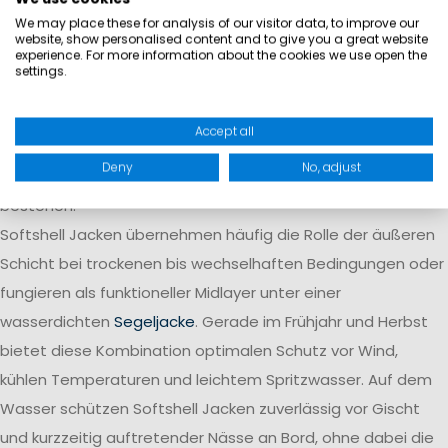
We may place these for analysis of our visitor data, to improve our
Mit dem bewährten 3-Schichten-Prinzip lassen sich
website, show personalised content and to give you a great website
experience. For more information about the cookies we use open the
Softshell Jacken besonders vielseitig einsetzen. Die
erste
settings.
Schicht (
Baselayer
)
transportiert Feuchtigkeit vom Körper
weg und sorgt für ein angenehmes Tragegefühl. Die
zweite
Accept all
Schicht
dient der Wärmeisolierung und kann je nach
Deny
No, adjust
Temperatur aus
Fleece
oder leichter Funktionsbekleidung
bestehen.
Softshell Jacken übernehmen häufig die Rolle der äußeren
Schicht bei trockenen bis wechselhaften Bedingungen oder
fungieren als funktioneller Midlayer unter einer
wasserdichten
Segeljacke
. Gerade im Frühjahr und Herbst
bietet diese Kombination optimalen Schutz vor Wind,
kühlen Temperaturen und leichtem Spritzwasser. Auf dem
Wasser schützen Softshell Jacken zuverlässig vor Gischt
und kurzzeitig auftretender Nässe an Bord, ohne dabei die