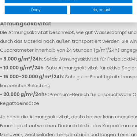
robuste Verstärkungen sorgen dafür, dass Feuchtigkeit selb
Bedingungen zuverlässig draußen bleibt.
Deny
No, adjust
Atmungsaktivität
Die
Atmungsaktivität beschreibt, wie gut Wasserdampf und 
durch das Material nach außen transportiert werden. Sie wi
Quadratmeter innerhalb von 24 Stunden (g/m²/24h) angeg
• 5.000 g/m²/24h:
Solide Atmungsaktivität für Freizeitaktiv
• 10.000 g/m²/24h:
Gute Atmungsaktivität für aktive Segler
• 15.000–20.000 g/m²/24h:
Sehr guter Feuchtigkeitstranspo
körperlicher Belastung
• 20.000 g/m²/24h+:
Premium-Bereich für anspruchsvolle O
Regattaeinsätze
Je höher die Atmungsaktivität, desto besser kann übersch
Feuchtigkeit entweichen. Dadurch bleibt das Körperklima au
Manövern, wechselnden Temperaturen und langen Törns a