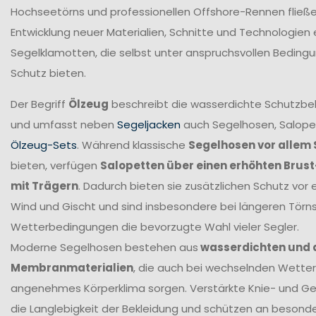
Hochseetörns und professionellen Offshore-Rennen fließen 
Entwicklung neuer Materialien, Schnitte und Technologien 
Segelklamotten, die selbst unter anspruchsvollen Beding
Schutz bieten.
Der Begriff
Ölzeug
beschreibt die wasserdichte Schutzbek
und umfasst neben
Segeljacken
auch Segelhosen, Salope
Ölzeug-Sets
. Während klassische
Segelhosen vor allem 
bieten, verfügen
Salopetten über einen erhöhten Brus
mit Trägern
. Dadurch bieten sie zusätzlichen Schutz vor 
Wind und Gischt und sind insbesondere bei längeren Törn
Wetterbedingungen die bevorzugte Wahl vieler Segler.
Moderne Segelhosen bestehen aus
wasserdichten und
Membranmaterialien
, die auch bei wechselnden Wetter
angenehmes Körperklima sorgen. Verstärkte Knie- und G
die Langlebigkeit der Bekleidung und schützen an beson