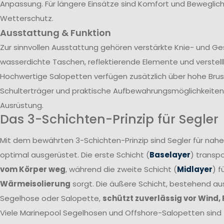
Anpassung. Für längere Einsätze sind Komfort und Beweglich
Wetterschutz.
Ausstattung & Funktion
Zur sinnvollen Ausstattung gehören verstärkte Knie- und G
wasserdichte Taschen, reflektierende Elemente und verstel
Hochwertige Salopetten verfügen zusätzlich über hohe Brust
Schulterträger und praktische Aufbewahrungsmöglichkeiten 
Ausrüstung.
Das 3-Schichten-Prinzip für Segler
Mit dem bewährten 3-Schichten-Prinzip sind Segler für nah
optimal ausgerüstet. Die erste Schicht (
Baselayer
) transpo
vom Körper weg
, während die zweite Schicht (
Midlayer
) f
Wärmeisolierung
sorgt. Die äußere Schicht, bestehend a
Segelhose oder Salopette,
schützt zuverlässig vor Wind,
Viele Marinepool Segelhosen und Offshore-Salopetten sind T