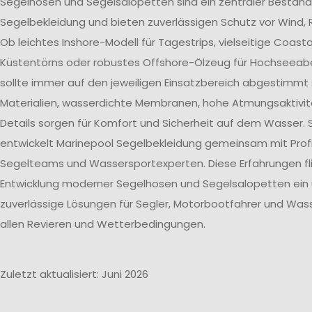
Segelhosen und Segelsalopetten sind ein zentraler Bestand
Segelbekleidung und bieten zuverlässigen Schutz vor Wind, 
Ob leichtes Inshore-Modell für Tagestrips, vielseitige Coast
Küstentörns oder robustes Offshore-Ölzeug für Hochseeab
sollte immer auf den jeweiligen Einsatzbereich abgestimmt 
Materialien, wasserdichte Membranen, hohe Atmungsaktivit
Details sorgen für Komfort und Sicherheit auf dem Wasser. 
entwickelt Marinepool Segelbekleidung gemeinsam mit Profi
Segelteams und Wassersportexperten. Diese Erfahrungen flie
Entwicklung moderner Segelhosen und Segelsalopetten ein
zuverlässige Lösungen für Segler, Motorbootfahrer und Wass
allen Revieren und Wetterbedingungen.
Zuletzt aktualisiert: Juni 2026