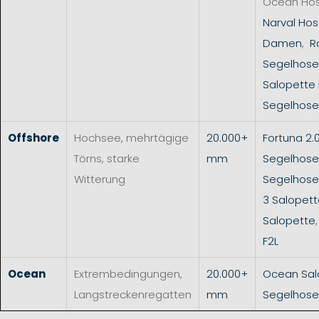
Ocean Ho
Narval Hos
Damen
,
R
Segelhose
Salopette
Segelhose
Offshore
Hochsee, mehrtägige
20.000+
Fortuna 2.
Törns, starke
mm
Segelhose
Witterung
Segelhos
3 Salopet
Salopette
F2L
Ocean
Extrembedingungen,
20.000+
Ocean Sal
Langstreckenregatten
mm
Segelhose