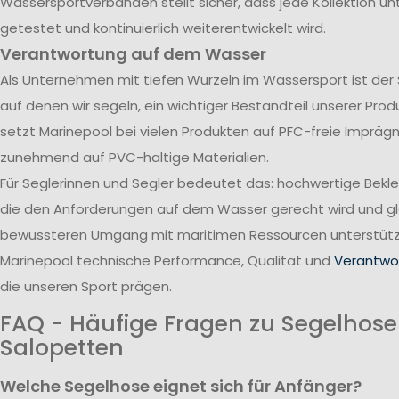
Wassersportverbänden stellt sicher, dass jede Kollektion u
getestet und kontinuierlich weiterentwickelt wird.
Verantwortung auf dem Wasser
Als Unternehmen mit tiefen Wurzeln im Wassersport ist der
auf denen wir segeln, ein wichtiger Bestandteil unserer Pro
setzt Marinepool bei vielen Produkten auf PFC-freie Impräg
zunehmend auf PVC-haltige Materialien.
Für Seglerinnen und Segler bedeutet das: hochwertige Bekl
die den Anforderungen auf dem Wasser gerecht wird und gle
bewussteren Umgang mit maritimen Ressourcen unterstützt
Marinepool technische Performance, Qualität und
Verantwor
die unseren Sport prägen.
FAQ - Häufige Fragen zu Segelhos
Salopetten
Welche Segelhose eignet sich für Anfänger?