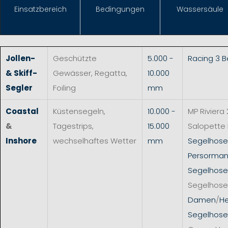
Einsat
zbereich
Bedingungen
Wassersäule
Jollen-
Geschützte
5.000 -
Racing 3 
& Skiff-
Gewässer, Regatta,
10.000
Segler
Foiling
mm
Coastal
Küstensegeln,
10.000 -
MP Riviera 
&
Tagestrips,
15.000
Salopette
Inshore
wechselhaftes Wetter
mm
Segelhos
Persorman
Segelhose
Segelhose
Damen
/
He
Segelhose