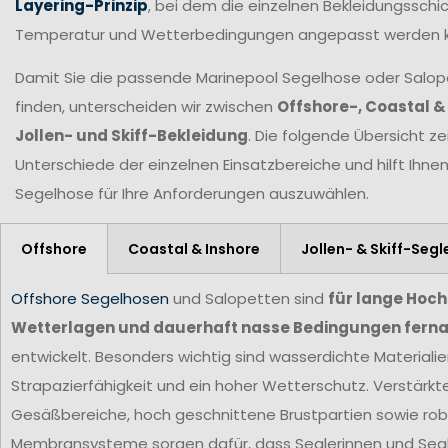
Layering-Prinzip
, bei dem die einzelnen Bekleidungsschic
Temperatur und Wetterbedingungen angepasst werden 
Damit Sie die passende Marinepool Segelhose oder Salopet
finden, unterscheiden wir zwischen
Offshore-, Coastal &
Jollen- und Skiff-Bekleidung
. Die folgende Übersicht ze
Unterschiede der einzelnen Einsatzbereiche und hilft Ihne
Segelhose für Ihre Anforderungen
auszuwählen.
Offshore
Coastal & Inshore
Jollen- & Skiff-Segl
Offshore Segelhosen
und Salopetten sind
für lange Hoc
Wetterlagen und dauerhaft nasse Bedingungen ferna
entwickelt. Besonders wichtig sind wasserdichte Materiali
Strapazierfähigkeit und ein hoher Wetterschutz. Verstärkt
Gesäßbereiche, hoch geschnittene Brustpartien sowie ro
Membransysteme sorgen dafür, dass Seglerinnen und Segl