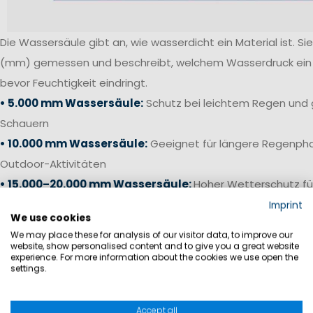
Die Wassersäule gibt an, wie wasserdicht ein Material ist. Sie 
(mm) gemessen und beschreibt, welchem Wasserdruck ein S
bevor Feuchtigkeit eindringt.
• 5.000 mm Wassersäule:
Schutz bei leichtem Regen und 
Schauern
• 10.000 mm Wassersäule:
Geeignet für längere Regenpha
Outdoor-Aktivitäten
• 15.000–20.000 mm Wassersäule:
Hoher Wetterschutz fü
anspruchsvolle Bedingungen
Imprint
We use cookies
• 20.000 mm+ Wassersäule:
Offshore-Niveau für starken 
We may place these for analysis of our visitor data, to improve our
Bedingungen auf See
website, show personalised content and to give you a great website
experience. For more information about the cookies we use open the
settings.
Gerade bei Segelhosen und Salopetten ist neben einer ho
die Verarbeitung entscheidend. Verschweißte Nähte, wass
Accept all