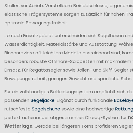
Stellen vor Abrieb. Verstellbare Beinabschlüsse, ergonomi
elastische Trägersysteme sorgen zusätzlich für hohen T
optimale Bewegungsfreiheit.
Je nach Einsatzgebiet unterscheiden sich Segelhosen und 
Wasserdichtigkeit, Materialstärke und Ausstattung. Währ
Binnenreviere oft leichtere Modelle ausreichend sind, ko
besonders robuste Offshore-Salopetten mit maximalem
Einsatz. Für Regattasegler sowie Jollen- und Skiff-Segler
Bewegungsfreiheit, geringes Gewicht und sportliche Schni
Für ein vollständiges Bekleidungssystem empfiehlt sich di
passenden
Segeljacke
. Ergänzt durch funktionale
Baselay
rutschfeste
Segelschuhe
sowie eine hochwertige
Rettun
perfekt aufeinander abgestimmtes Ölzeug-System für
n
Wetterlage
. Gerade bei längeren Törns profitieren Seg