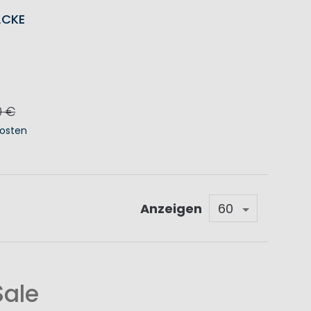
ACKE
0 €
osten
KORB
Anzeigen
Sale