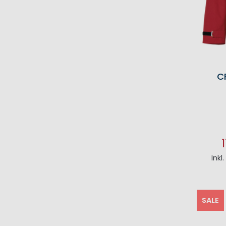
C
Inkl
I
SALE