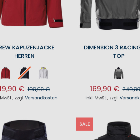
REW KAPUZENJACKE
DIMENSION 3 RACIN
HERREN
TOP
119,90 €
169,90 €
199,90 €
349,9
. MwSt.
,
zzgl.
Versandkosten
Inkl. MwSt.
,
zzgl.
Versandk
N DEN WARENKORB
IN DEN WAREN
SALE