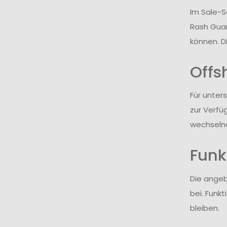
Im Sale-S
Rash Guar
können. D
Offs
Für unter
zur Verfü
wechselnd
Funk
Die ange
bei. Funk
bleiben.