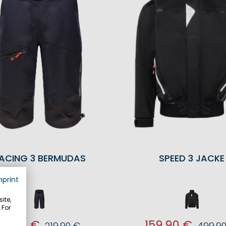
ACING 3 BERMUDAS
SPEED 3 JACKE
mprint
ite,
 For
89,90 €
159,90 €
219,90 €
499,9