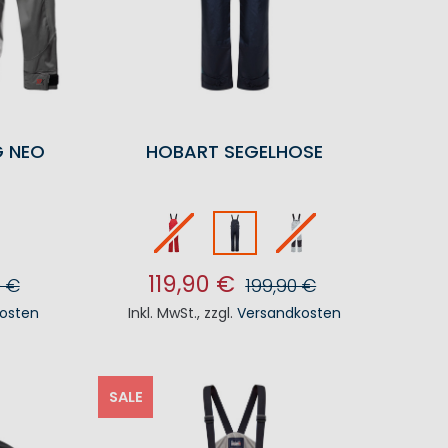
G NEO
HOBART SEGELHOSE
119,90 €
0 €
199,90 €
osten
Inkl. MwSt.
,
zzgl.
Versandkosten
KORB
IN DEN WARENKORB
SALE