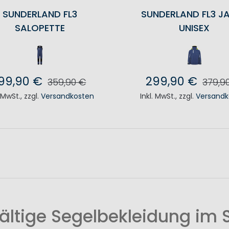
SUNDERLAND FL3
SUNDERLAND FL3 J
SALOPETTE
UNISEX
99,90 €
299,90 €
359,90 €
379,9
. MwSt.
,
zzgl.
Versandkosten
Inkl. MwSt.
,
zzgl.
Versandk
N DEN WARENKORB
IN DEN WAREN
fältige Segelbekleidung im 