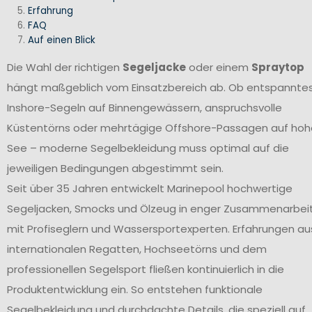
Erfahrung
FAQ
Auf einen Blick
Die Wahl der richtigen
Segeljacke
oder einem
Spraytop
hängt maßgeblich vom Einsatzbereich ab. Ob entspannte
Inshore-Segeln auf Binnengewässern, anspruchsvolle
Küstentörns oder mehrtägige Offshore-Passagen auf hoh
See – moderne Segelbekleidung muss optimal auf die
jeweiligen Bedingungen abgestimmt sein.
Seit über 35 Jahren entwickelt Marinepool hochwertige
Segeljacken, Smocks und Ölzeug in enger Zusammenarbei
mit Profiseglern und Wassersportexperten. Erfahrungen au
internationalen Regatten, Hochseetörns und dem
professionellen Segelsport fließen kontinuierlich in die
Produktentwicklung ein. So entstehen funktionale
Segelbekleidung und durchdachte Details, die speziell auf