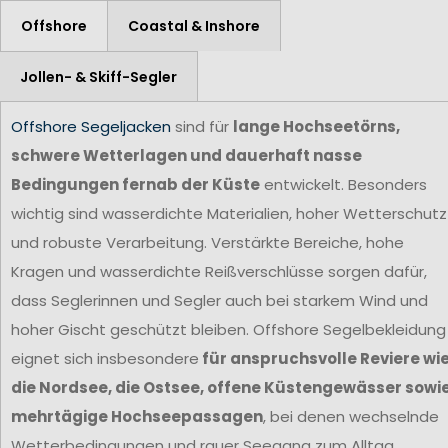
Offshore
Coastal & Inshore
Jollen- & Skiff-Segler
Offshore Segeljacken
sind für
lange Hochseetörns,
schwere Wetterlagen und dauerhaft nasse
Bedingungen fernab der Küste
entwickelt. Besonders
wichtig sind wasserdichte Materialien, hoher Wetterschutz
und robuste Verarbeitung. Verstärkte Bereiche, hohe
Kragen und wasserdichte Reißverschlüsse sorgen dafür,
dass Seglerinnen und Segler auch bei starkem Wind und
hoher Gischt geschützt bleiben. Offshore Segelbekleidung
eignet sich insbesondere
für anspruchsvolle Reviere wi
die Nordsee, die Ostsee, offene Küstengewässer sowi
mehrtägige Hochseepassagen
, bei denen wechselnde
Wetterbedingungen und rauer Seegang zum Alltag