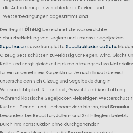
die Anforderungen verschiedener Reviere und
Wetterbedingungen abgestimmt sind.
Der Begriff
Ölzeug
bezeichnet die wasserdichte
Schutzbekleidung von Seglern und umfasst Segeljacken,
Segelhosen
sowie komplette
Segelbekleidungs Sets
. Moder
Ölzeug Sets schützen zuverlässig vor Regen, Wind, Gischt u
Kälte und sorgt gleichzeitig durch atmungsaktive Materialie
für ein angenehmes Körperklima. Je nach Einsatzbereich
unterscheiden sich Ölzeug und Segelbekleidung in
Wasserdichtigkeit, Robustheit, Gewicht und Ausstattung.
Während klassische Segeljacken vielseitigen Wetterschutz f
Küsten-, Binnen- und Hochseereviere bieten, sind
Smocks
besonders bei Regatta-, Jollen- und Skiff-Seglern beliebt.
Durch ihre Konstruktion ohne durchgehenden
Frontreißverschluss bieten die
Spraytops
maximale