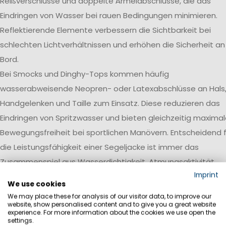
Reißverschlüsse und doppelte Ärmelabschlüsse, die das
Eindringen von Wasser bei rauen Bedingungen minimieren.
Reflektierende Elemente verbessern die Sichtbarkeit bei
schlechten Lichtverhältnissen und erhöhen die Sicherheit an
Bord.
Bei Smocks und Dinghy-Tops kommen häufig
wasserabweisende Neopren- oder Latexabschlüsse an Hals
Handgelenken und Taille zum Einsatz. Diese reduzieren das
Eindringen von Spritzwasser und bieten gleichzeitig maxima
Bewegungsfreiheit bei sportlichen Manövern. Entscheidend f
die Leistungsfähigkeit einer Segeljacke ist immer das
Zusammenspiel aus Wasserdichtigkeit, Atmungsaktivität,
Imprint
Robustheit und einer auf den jeweiligen Einsatzbereich
We use cookies
abgestimmten Ausstattung.
We may place these for analysis of our visitor data, to improve our
website, show personalised content and to give you a great website
Wasserdichtigkeit
experience. For more information about the cookies we use open the
settings.