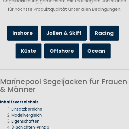
Segelbekleidung gemeinsam mit Profiseglern und stehen
für höchste Produktqualität unter allen Bedingungen.
Inshore
Jollen & Skiff
Racing
Küste
Offshore
Ocean
Marinepool Segeljacken für Frauen
& Männer
Inhaltsverzeichnis
Einsatzbereiche
Modellvergleich
Eigenschaften
3-Schichten-Prinzip