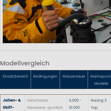
Modellvergleich
Einsatzbereich
Bedingungen
Wassersäule
Marinepool
Modelle
Jollen- &
Geschützte
5.000 -
Racing 3
Skiff-
Gewässer, sportlich
10.000
Top
,