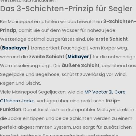
Wetterschutzfunktionen.
Das 3-Schichten-Prinzip für Segler
Bei Marinepool empfehlen wir das bewährten
3-Schichten
Prinzip
, damit Sie auf dem Wasser für nahezu jede
Wetterlage optimal ausgerüstet sind. Die
erste Schicht
(
Baselayer
)
transportiert Feuchtigkeit vom Körper weg,
während die
zweite Schicht (
Midlayer
)
für die notwendige
Wärmeisolierung sorgt. Die
äußere Schicht
, bestehend au
Segeljacke und Segelhose, schützt zuverlässig vor Wind,
Regen und Gischt.
Viele Marinepool Segeljacken, wie die
MP Vector 2L Core
Offshore Jacke
, verfügen über eine praktische
Inzip-
Funktion
. Damit lässt sich ein kompatibler Midlayer direkt in
die Jacke einzippen und beide Schichten werden zu einem
perfekt abgestimmten System. Das sorgt für zusätzlichen
Komfort, optimale Bewegungsfreiheit und maximale