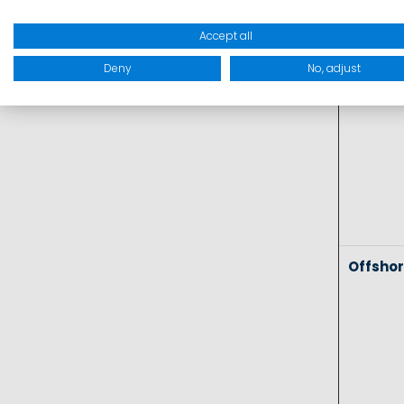
Coasta
Accept all
Deny
No, adjust
Offsho