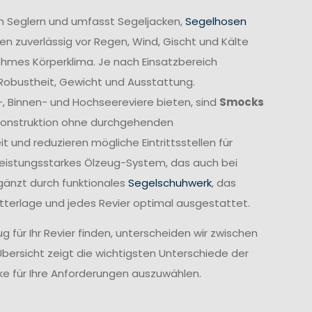
n Seglern und umfasst Segeljacken,
Segelhosen
n zuverlässig vor Regen, Wind, Gischt und Kälte
ehmes Körperklima. Je nach Einsatzbereich
 Robustheit, Gewicht und Ausstattung.
-, Binnen- und Hochseereviere bieten, sind
Smocks
e Konstruktion ohne durchgehenden
und reduzieren mögliche Eintrittsstellen für
leistungsstarkes Ölzeug-System, das auch bei
gänzt durch funktionales
Segelschuhwerk
, das
etterlage und jedes Revier optimal ausgestattet.
 für Ihr Revier finden, unterscheiden wir zwischen
Übersicht zeigt die wichtigsten Unterschiede der
cke für Ihre Anforderungen auszuwählen.