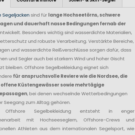
e Segeljacken
sind für
lange Hochseetörns, schwere
agen und dauerhaft nasse Bedingungen fernab der
ntwickelt. Besonders wichtig sind wasserdichte Materialien,
tterschutz und robuste Verarbeitung. Verstärkte Bereiche,
agen und wasserdichte Reißverschlüsse sorgen dafür, dass
nen und Segler auch bei starkem Wind und hoher Gischt
t bleiben. Offshore Segelbekleidung eignet sich
ndere
für anspruchsvolle Reviere wie die Nordsee, die
 offene Küstengewässer sowie mehrtägige
epassagen
, bei denen wechselnde Wetterbedingungen
er Seegang zum Alltag gehören.
 Offshore Segelbekleidung entsteht in enger
enarbeit mit Hochseeseglern, Offshore-Crews und
ionellen Athleten aus dem internationalen Segelsport, wie