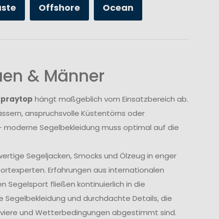
üste
Offshore
Ocean
auen & Männer
Spraytop
hängt maßgeblich vom Einsatzbereich ab.
sern, anspruchsvolle Küstentörns oder
 moderne Segelbekleidung muss optimal auf die
wertige Segeljacken, Smocks und Ölzeug in enger
rtexperten. Erfahrungen aus internationalen
Segelsport fließen kontinuierlich in die
e Segelbekleidung und durchdachte Details, die
Reviere und Wetterbedingungen abgestimmt sind.