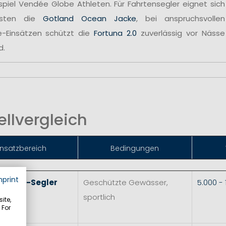
spiel Vendée Globe Athleten. Für Fahrtensegler eignet sich
sten die
Gotland Ocean Jacke
, bei anspruchsvollen
e-Einsätzen schützt die
Fortuna 2.0
zuverlässig vor Nässe
d.
llvergleich
insatzbereich
Bedingungen
mprint
 & Skiff-Segler
Geschützte Gewässer,
5.000 -
sportlich
ite,
 For