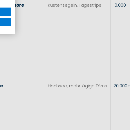
l
&
Inshore
Küstensegeln, Tagestrips
10.000 
re
Hochsee, mehrtägige Törns
20.000