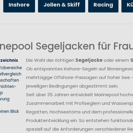
Inshore
Jollen & Skiff
Racing
K
nepool Segeljacken für Fr
Die Wahl der richtigen
Segeljacke
oder einem
rzeichnis
atzbereiche
Ob entspanntes Inshore-Segeln auf Binnengewäs
llvergleich
mehrtägige Offshore-Passagen auf hoher See –
nschaften
jeweiligen Bedingungen abgestimmt sein.
hichten-
ip
Seit über 35 Jahren entwickelt Marinepool hoch
hrung
Zusammenarbeit mit Profiseglern und Wasserspo
inen Blick
Regatten, Hochseetörns und dem professionellen 
Produktentwicklung ein. So entstehen funktional
speziell auf die Anforderungen verschiedener 