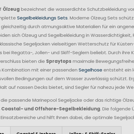
ff
Ölzeug
bezeichnet die wasserdichte Schutzbekleidung vo
mplette
Segelbekleidungs Sets
. Moderne Ölzeug Sets schütze
 gleichzeitig durch atmungsaktive Materialien für ein angen
iden sich Ölzeug und Segelbekleidung in Wasserdichtigkeit,
lassische Segeljacken vielseitigen Wetterschutz für Küsten
 bei Regatta-, Jollen- und Skiff-Seglern beliebt. Durch ihr
verschluss bieten die
Spraytops
maximale Bewegungsfreiheit 
n Kombination mit einer passenden
Segelhose
entsteht ein 
vollen Bedingungen auf dem Wasser zuverlässig schützt. Er
Halt auf nassen Decks bietet, sind Segler für nahezu jede W
 die passende Marinepool Segeljacke oder das richtige Ölzeug
, Coastal- und Offshore-Segelbekleidung
. Die folgende 
 Einsatzbereiche und hilft Ihnen dabei, die optimale Segelja
re
Coastal & Inshore
Jollen- & Skiff-Segler