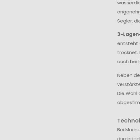
wasserdic
angenehme
Segler, d
3-Lagen
entsteht 
trocknet.
auch bei 
Neben dem
verstärkt
Die Wahl 
abgestim
Techno
Bei Marin
durchdac