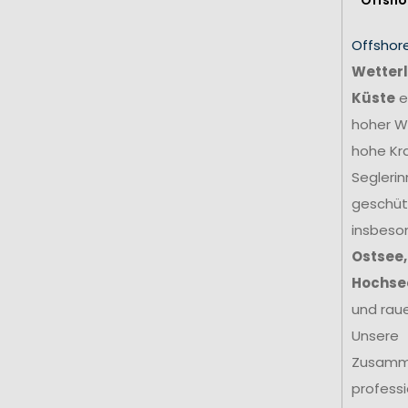
Offshor
Wetterl
Küste
e
hoher We
hohe Kr
Seglerin
geschütz
insbeso
Ostsee,
Hochse
und rau
Unsere
Zusamm
profess