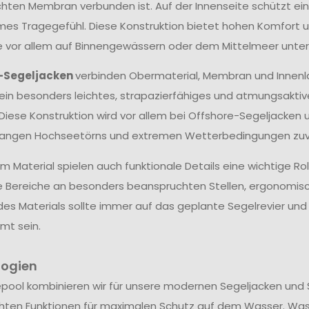
hten Membran verbunden ist. Auf der Innenseite schützt ein
s Tragegefühl. Diese Konstruktion bietet hohen Komfort un
ie vor allem auf Binnengewässern oder dem Mittelmeer unter
-Segeljacken
verbinden Obermaterial, Membran und Innenl
ein besonders leichtes, strapazierfähiges und atmungsakti
 Diese Konstruktion wird vor allem bei Offshore-Segeljacken 
langen Hochseetörns und extremen Wetterbedingungen zuve
 Material spielen auch funktionale Details eine wichtige Ro
e Bereiche an besonders beanspruchten Stellen, ergonomis
des Materials sollte immer auf das geplante Segelrevier u
mt sein.
logien
epool kombinieren wir für unsere modernen Segeljacken und 
hten Funktionen für maximalen Schutz auf dem Wasser. Wa