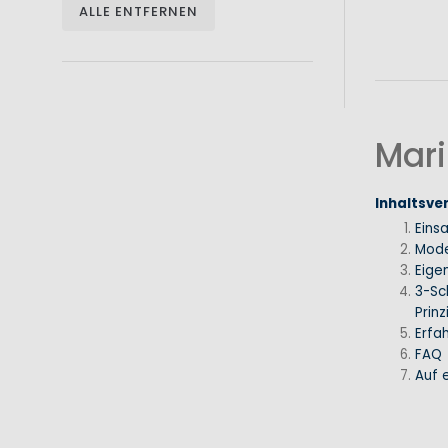
ALLE ENTFERNEN
Mari
Inhaltsve
Eins
Mode
Eige
3-Sc
Prinz
Erfa
FAQ
Auf e