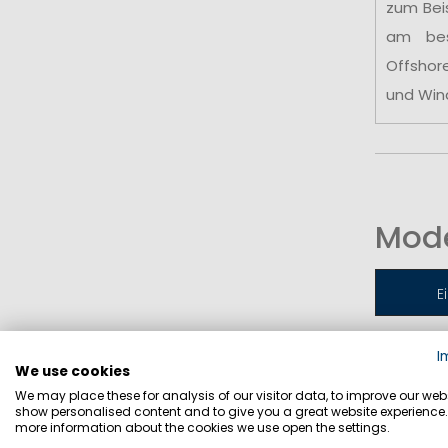
zum Bei
am be
Offshor
und Win
Mode
E
I
Jollen-
We use cookies
We may place these for analysis of our visitor data, to improve our webs
show personalised content and to give you a great website experience.
more information about the cookies we use open the settings.