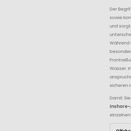
Der Begri
sowie ko
und sorgt
untersche
Während k
besonders
Frontreiß
Wasser. I
anspruchs
sicheren 
Damit Sie
Inshore-
einzelnen
Offsho