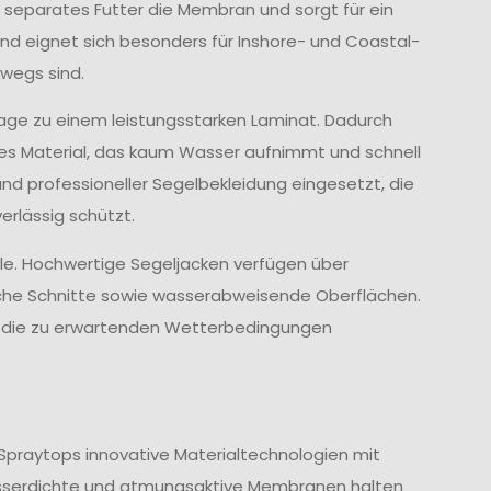
 separates Futter die Membran und sorgt für ein
d eignet sich besonders für Inshore- und Coastal-
wegs sind.
age zu einem leistungsstarken Laminat. Dadurch
ves Material, das kaum Wasser aufnimmt und schnell
und professioneller Segelbekleidung eingesetzt, die
rlässig schützt.
lle. Hochwertige Segeljacken verfügen über
che Schnitte sowie wasserabweisende Oberflächen.
nd die zu erwartenden Wetterbedingungen
Spraytops innovative Materialtechnologien mit
sserdichte und atmungsaktive Membranen halten