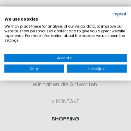
Imprint
We use cookies
We may place these for analysis of our visitor data, to improve our
website, show personalised content and to give you a great website
experience. For more information about the cookies we use open the
settings.
KONTAKT
Accept all
Deny
No, adjust
Sie haben Fragen?
Wir haben die Antworten!
> KONTAKT
SHOPPING