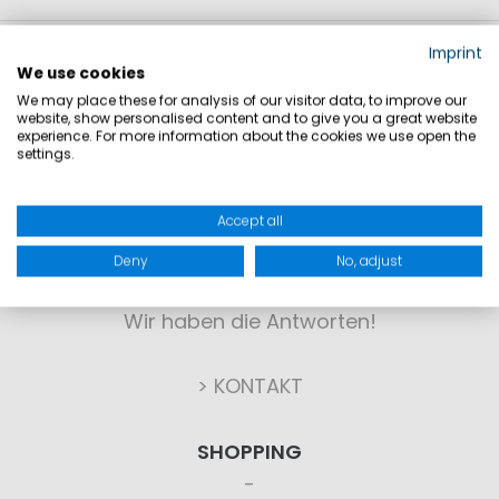
Imprint
We use cookies
We may place these for analysis of our visitor data, to improve our
website, show personalised content and to give you a great website
experience. For more information about the cookies we use open the
settings.
KONTAKT
Accept all
Deny
No, adjust
Sie haben Fragen?
Wir haben die Antworten!
> KONTAKT
SHOPPING