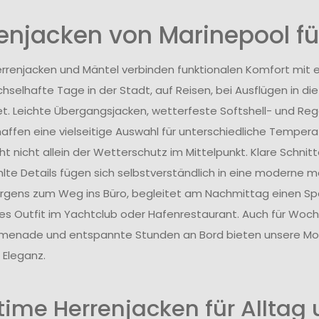
enjacken von Marinepool für
rrenjacken und Mäntel verbinden funktionalen Komfort mit ei
hselhafte Tage in der Stadt, auf Reisen, bei Ausflügen in d
et. Leichte Übergangsjacken, wetterfeste Softshell- und Re
haffen eine vielseitige Auswahl für unterschiedliche Temperat
t nicht allein der Wetterschutz im Mittelpunkt. Klare Schnitte
te Details fügen sich selbstverständlich in eine moderne ma
gens zum Weg ins Büro, begleitet am Nachmittag einen Sp
olles Outfit im Yachtclub oder Hafenrestaurant. Auch für Woc
enade und entspannte Stunden an Bord bieten unsere Mode
 Eleganz.
time Herrenjacken für Alltag u