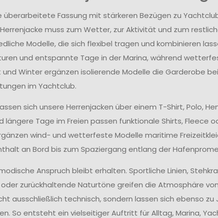
die überarbeitete Fassung mit stärkeren Bezügen zu Yachtclub
 Herrenjacke muss zum Wetter, zur Aktivität und zum restlich
dliche Modelle, die sich flexibel tragen und kombinieren lass
ren und entspannte Tage in der Marina, während wetterfes
t und Winter ergänzen isolierende Modelle die Garderobe be
tungen im Yachtclub.
 lassen sich unsere Herrenjacken über einem T-Shirt, Polo, H
d längere Tage im Freien passen funktionale Shirts, Fleece o
gänzen wind- und wetterfeste Modelle maritime Freizeitk
thalt an Bord bis zum Spaziergang entlang der Hafenprom
modische Anspruch bleibt erhalten. Sportliche Linien, Stehk
 oder zurückhaltende Naturtöne greifen die Atmosphäre von
cht ausschließlich technisch, sondern lassen sich ebenso zu J
en. So entsteht ein vielseitiger Auftritt für Alltag, Marina,