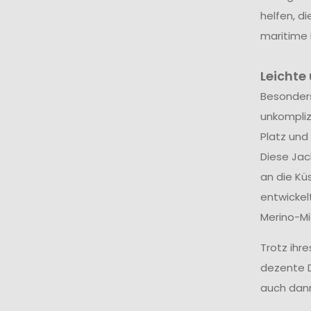
helfen, d
maritime 
Leichte
Besonders
unkompliz
Platz und
Diese Jac
an die Kü
entwickel
Merino-Mi
Trotz ihr
dezente D
auch dann