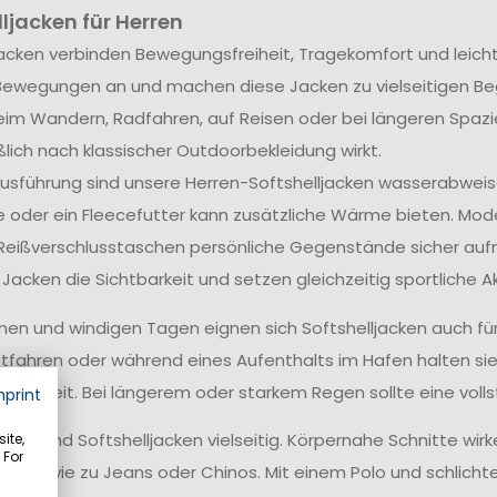
ljacken für Herren
jacken verbinden Bewegungsfreiheit, Tragekomfort und leich
Bewegungen an und machen diese Jacken zu vielseitigen Begle
im Wandern, Radfahren, auf Reisen oder bei längeren Spaz
ßlich nach klassischer Outdoorbekleidung wirkt.
usführung sind unsere Herren-Softshelljacken wasserabweis
e oder ein Fleecefutter kann zusätzliche Wärme bieten. Mod
eißverschlusstaschen persönliche Gegenstände sicher aufn
 Jacken die Sichtbarkeit und setzen gleichzeitig sportliche A
nen und windigen Tagen eignen sich Softshelljacken auch fü
fahren oder während eines Aufenthalts im Hafen halten si
freiheit. Bei längerem oder starkem Regen sollte eine vol
mprint
sch sind Softshelljacken vielseitig. Körpernahe Schnitte wir
ite,
 For
agen wie zu Jeans oder Chinos. Mit einem Polo und schlicht