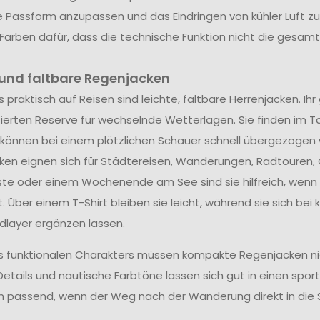
ie Passform anzupassen und das Eindringen von kühler Luft zu 
Farben dafür, dass die technische Funktion nicht die gesam
 und faltbare Regenjacken
 praktisch auf Reisen sind leichte, faltbare Herrenjacken. I
ierten Reserve für wechselnde Wetterlagen. Sie finden im Ta
 können bei einem plötzlichen Schauer schnell übergezogen
ken eignen sich für Städtereisen, Wanderungen, Radtouren,
ste oder einem Wochenende am See sind sie hilfreich, wenn 
t. Über einem T-Shirt bleiben sie leicht, während sie sich b
dlayer ergänzen lassen.
es funktionalen Charakters müssen kompakte Regenjacken nich
etails und nautische Farbtöne lassen sich gut in einen sportl
 passend, wenn der Weg nach der Wanderung direkt in die 