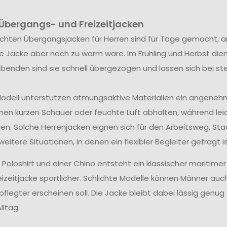
 Übergangs- und Freizeitjacken
ichten Übergangsjacken für Herren sind für Tage gemacht, an d
e Jacke aber noch zu warm wäre. Im Frühling und Herbst dien
nden sind sie schnell übergezogen und lassen sich bei st
odell unterstützen atmungsaktive Materialien ein angene
nen kurzen Schauer oder feuchte Luft abhalten, während le
en. Solche Herrenjacken eignen sich für den Arbeitsweg, S
weitere Situationen, in denen ein flexibler Begleiter gefragt is
 Poloshirt und einer Chino entsteht ein klassischer maritimer
reizeitjacke sportlicher. Schlichte Modelle können Männer a
flegter erscheinen soll. Die Jacke bleibt dabei lässig genug
lltag.