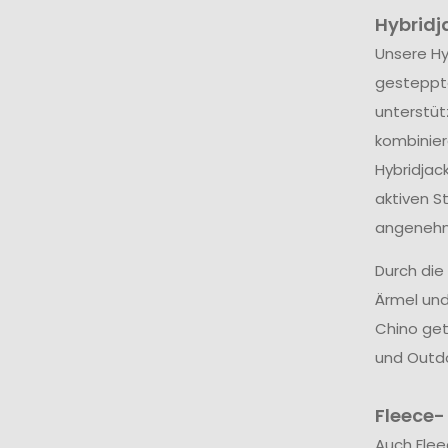
Hybridj
Unsere Hy
gesteppte
unterstüt
kombinie
Hybridjac
aktiven S
angenehme
Durch die
Ärmel und
Chino get
und Outdo
Fleece-
Auch Flee