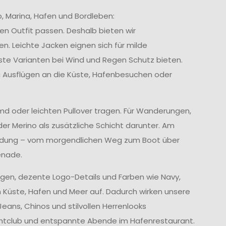
, Marina, Hafen und Bordleben:
en Outfit passen. Deshalb bieten wir
en. Leichte Jacken eignen sich für milde
te Varianten bei Wind und Regen Schutz bieten.
i Ausflügen an die Küste, Hafenbesuchen oder
emd oder leichten Pullover tragen. Für Wanderungen,
der Merino als zusätzliche Schicht darunter. Am
leidung – vom morgendlichen Weg zum Boot über
enade.
ragen, dezente Logo-Details und Farben wie Navy,
 Küste, Hafen und Meer auf. Dadurch wirken unsere
eans, Chinos und stilvollen Herrenlooks
 Yachtclub und entspannte Abende im Hafenrestaurant.