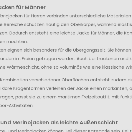
acken für Männer
bridjacken für Herren verbinden unterschiedliche Materialie
 Bereiche schützen häufig den Oberkörper, während elastisc
zen. Dadurch entsteht eine leichte Jacke für Männer, die Ko
ren möchten.
ken eignen sich besonders für die Übergangszeit. Sie können
tunden im Freien getragen werden. Auch bei trockenen und 
 Wärmeschicht, ohne so voluminös wie eine klassische Wint
 Kombination verschiedener Oberflächen entsteht zudem ei
 klare Kragenformen verleihen der Jacke einen markanten, a
ragen, passt sie zu einem maritimen Freizeitoutfit; mit funk
or-Aktivitäten.
 und Merinojacken als leichte Außenschicht
ce- und Merinojacken können Teil dieser Kategorie sein. Bei 