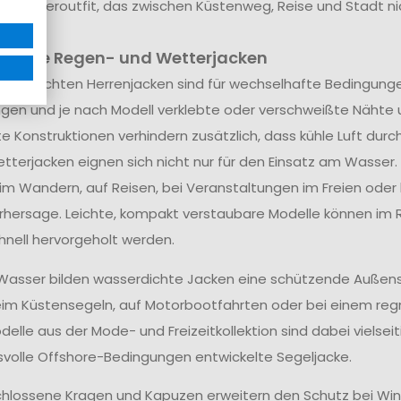
 Männeroutfit, das zwischen Küstenweg, Reise und Stadt n
ichte Regen- und Wetterjacken
asserdichten Herrenjacken sind für wechselhafte Bedingu
gen und je nach Modell verklebte oder verschweißte Nähte 
e Konstruktionen verhindern zusätzlich, dass kühle Luft durch
tterjacken eignen sich nicht nur für den Einsatz am Wasser
eim Wandern, auf Reisen, bei Veranstaltungen im Freien ode
hersage. Leichte, kompakt verstaubare Modelle können i
hnell hervorgeholt werden.
asser bilden wasserdichte Jacken eine schützende Außenschi
eim Küstensegeln, auf Motorbootfahrten oder bei einem reg
elle aus der Mode- und Freizeitkollektion sind dabei vielseit
volle Offshore-Bedingungen entwickelte Segeljacke.
lossene Kragen und Kapuzen erweitern den Schutz bei Win