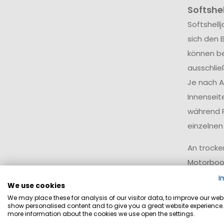
Softshel
Softshell
sich den 
können be
ausschlie
Je nach A
Innenseit
während R
einzelnen
An trocke
Motorboot
Bewegungs
I
We use cookies
Auch modi
We may place these for analysis of our visitor data, to improve our webs
show personalised content and to give you a great website experience.
ebenso tr
more information about the cookies we use open the settings.