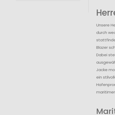
Herr
Unsere He
durch wec
stattfind
Blazer sc
Dabei steh
ausgewähl
Jacke mor
ein stilv
Hafenprom
maritimer
Mari