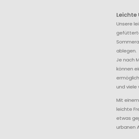
Leichte
Unsere le
gefüttert
Sommerabe
ablegen.
Je nach M
können ei
ermöglich
und viele 
Mit einem
leichte F
etwas gep
urbanen A