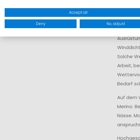
geprägtes
Accept all
Wasserd
Deny
No, adjust
Unsere w
Ausrüstun
Winddicht
Solche We
Arbeit, b
Wettervor
Bedarf sc
Auf dem W
Merino. B
Nässe. Mod
anspruchs
Hochgesch