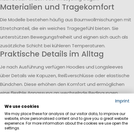
Materialien und Tragekomfort
Die Modelle bestehen häufig aus Baumwollmischungen mit
Stretchanteil, die ein weiches Tragegefühl bieten. Sie
unterstützen Bewegungsfreiheit und eignen sich auch als
zusätzliche Schicht bei kühleren Temperaturen.
Praktische Details im Alltag
Je nach Ausführung verfügen Hoodies und Longsleeves
über Details wie Kapuzen, Reißverschlüsse oder elastische
Bündchen. Diese erhöhen den Komfort und ermöglichen
eine flexible Anpassung an wechselnde Bedingungen.
Vielseitig kombinierbar und
Imprint
We use cookies
einsetzbar
We may place these for analysis of our visitor data, to improve our
website, show personalised content and to give you a great website
Die Produkte lassen sich mit verschiedenen Outfits
experience. For more information about the cookies we use open the
settings.
kombinieren und passen sowohl zu sportlichen als auch zu