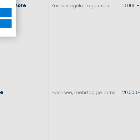
l
&
Inshore
Küstensegeln, Tagestrips
10.000 
re
Hochsee, mehrtägige Törns
20.000