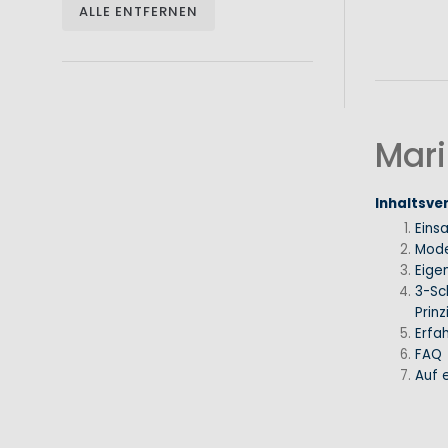
ALLE ENTFERNEN
Mari
Inhaltsve
Eins
Mode
Eige
3-Sc
Prinz
Erfa
FAQ
Auf e