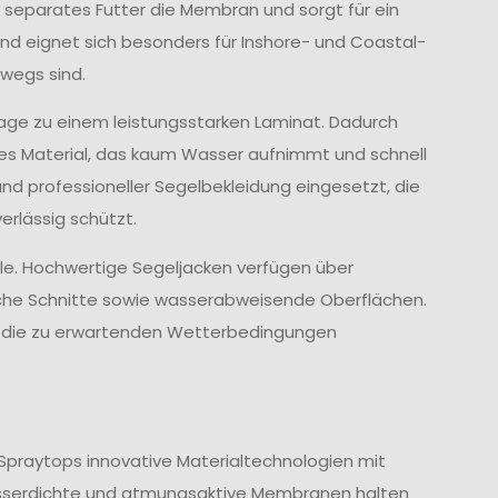
 separates Futter die Membran und sorgt für ein
d eignet sich besonders für Inshore- und Coastal-
wegs sind.
age zu einem leistungsstarken Laminat. Dadurch
ves Material, das kaum Wasser aufnimmt und schnell
und professioneller Segelbekleidung eingesetzt, die
rlässig schützt.
lle. Hochwertige Segeljacken verfügen über
che Schnitte sowie wasserabweisende Oberflächen.
nd die zu erwartenden Wetterbedingungen
Spraytops innovative Materialtechnologien mit
sserdichte und atmungsaktive Membranen halten