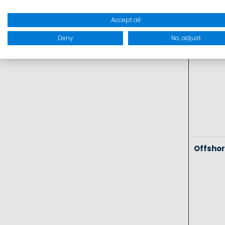
Coasta
Accept all
Deny
No, adjust
Offsho