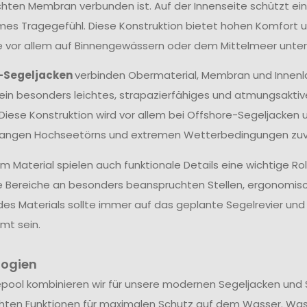
hten Membran verbunden ist. Auf der Innenseite schützt ein
s Tragegefühl. Diese Konstruktion bietet hohen Komfort un
ie vor allem auf Binnengewässern oder dem Mittelmeer unter
-Segeljacken
verbinden Obermaterial, Membran und Innenl
ein besonders leichtes, strapazierfähiges und atmungsakti
 Diese Konstruktion wird vor allem bei Offshore-Segeljacken 
langen Hochseetörns und extremen Wetterbedingungen zuve
 Material spielen auch funktionale Details eine wichtige Ro
e Bereiche an besonders beanspruchten Stellen, ergonomis
des Materials sollte immer auf das geplante Segelrevier u
mt sein.
logien
epool kombinieren wir für unsere modernen Segeljacken und 
hten Funktionen für maximalen Schutz auf dem Wasser. Wa