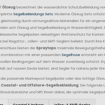
ff
Ölzeug
bezeichnet die wasserdichte Schutzbekleidung vo
mplette
Segelbekleidungs Sets
. Moderne Ölzeug Sets schütze
 gleichzeitig durch atmungsaktive Materialien für ein angen
iden sich Ölzeug und Segelbekleidung in Wasserdichtigkeit,
lassische Segeljacken vielseitigen Wetterschutz für Küsten
 bei Regatta-, Jollen- und Skiff-Seglern beliebt. Durch ihr
verschluss bieten die
Spraytops
maximale Bewegungsfreiheit 
n Kombination mit einer passenden
Segelhose
entsteht ein 
vollen Bedingungen auf dem Wasser zuverlässig schützt. Er
Halt auf nassen Decks bietet, sind Segler für nahezu jede W
 die passende Marinepool Segeljacke oder das richtige Ölzeug
, Coastal- und Offshore-Segelbekleidung
. Die folgende 
 Einsatzbereiche und hilft Ihnen dabei, die optimale Segelja
re
Coastal & Inshore
Jollen- & Skiff-Segler