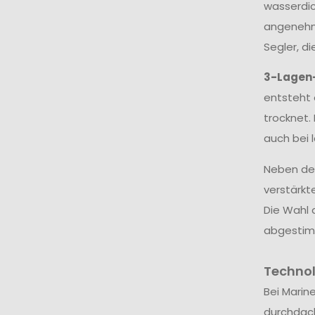
wasserdic
angenehme
Segler, d
3-Lagen
entsteht 
trocknet.
auch bei 
Neben dem
verstärkt
Die Wahl 
abgestim
Techno
Bei Marin
durchdac