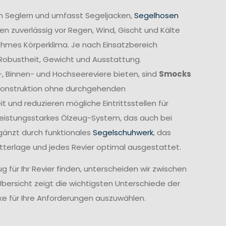
n Seglern und umfasst Segeljacken,
Segelhosen
n zuverlässig vor Regen, Wind, Gischt und Kälte
ehmes Körperklima. Je nach Einsatzbereich
 Robustheit, Gewicht und Ausstattung.
-, Binnen- und Hochseereviere bieten, sind
Smocks
e Konstruktion ohne durchgehenden
und reduzieren mögliche Eintrittsstellen für
leistungsstarkes Ölzeug-System, das auch bei
gänzt durch funktionales
Segelschuhwerk
, das
etterlage und jedes Revier optimal ausgestattet.
 für Ihr Revier finden, unterscheiden wir zwischen
Übersicht zeigt die wichtigsten Unterschiede der
cke für Ihre Anforderungen auszuwählen.