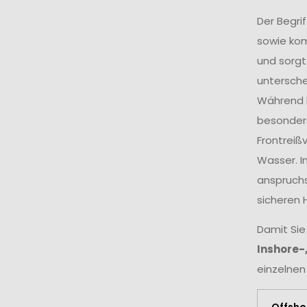
Der Begri
sowie ko
und sorgt
untersche
Während k
besonders
Frontreiß
Wasser. I
anspruchs
sicheren 
Damit Sie
Inshore-
einzelnen
Offsho