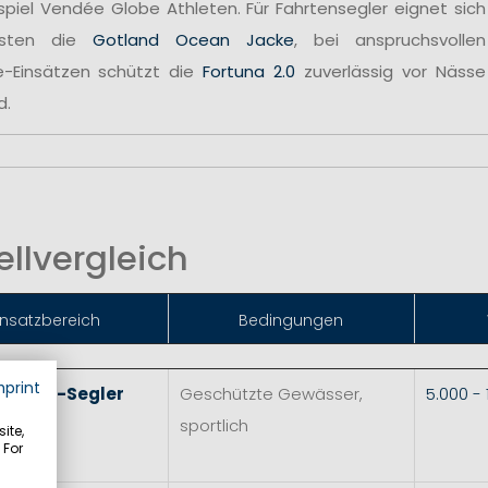
spiel Vendée Globe Athleten. Für Fahrtensegler eignet sich
sten die
Gotland Ocean Jacke
, bei anspruchsvollen
e-Einsätzen schützt die
Fortuna 2.0
zuverlässig vor Nässe
d.
llvergleich
insatzbereich
Bedingungen
mprint
 & Skiff-Segler
Geschützte Gewässer,
5.000 -
sportlich
ite,
 For