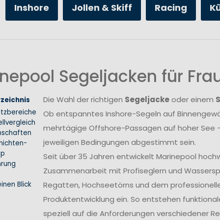
Inshore
Jollen & Skiff
Racing
K
nepool Segeljacken für Fr
Die Wahl der richtigen
Segeljacke
oder einem
rzeichnis
atzbereiche
Ob entspanntes Inshore-Segeln auf Binnengewäs
llvergleich
mehrtägige Offshore-Passagen auf hoher See –
nschaften
jeweiligen Bedingungen abgestimmt sein.
hichten-
ip
Seit über 35 Jahren entwickelt Marinepool hoch
hrung
Zusammenarbeit mit Profiseglern und Wasserspo
inen Blick
Regatten, Hochseetörns und dem professionellen 
Produktentwicklung ein. So entstehen funktional
speziell auf die Anforderungen verschiedener 