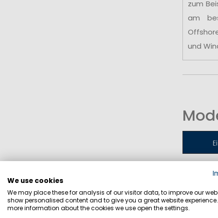
zum Bei
am be
Offshor
und Win
Mode
E
I
Jollen-
We use cookies
We may place these for analysis of our visitor data, to improve our webs
show personalised content and to give you a great website experience.
more information about the cookies we use open the settings.