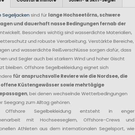
e Segeljacken
sind für
lange Hochseetörns, schwere
agen und dauerhaft nasse Bedingungen fernab der
ntwickelt. Besonders wichtig sind wasserdichte Materialien,
tterschutz und robuste Verarbeitung. Verstärkte Bereiche,
agen und wasserdichte Reißverschlüsse sorgen dafür, dass
nen und Segler auch bei starkem Wind und hoher Gischt
t bleiben. Offshore Segelbekleidung eignet sich
ndere
für anspruchsvolle Reviere wie die Nordsee, die
 offene Küstengewässer sowie mehrtägige
epassagen
, bei denen wechselnde Wetterbedingungen
er Seegang zum Alltag gehören.
 Offshore Segelbekleidung entsteht in enger
enarbeit mit Hochseeseglern, Offshore-Crews und
ionellen Athleten aus dem internationalen Segelsport, wie