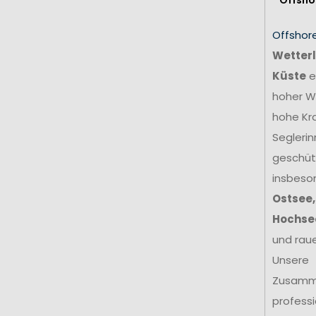
Offshor
Wetterl
Küste
e
hoher We
hohe Kr
Seglerin
geschütz
insbeso
Ostsee,
Hochse
und rau
Unsere
Zusamm
profess