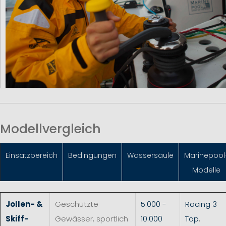
Modellvergleich
Einsatzbereich
Bedingungen
Wassersäule
Marinepool
Modelle
Jollen- &
Geschützte
5.000 -
Racing 3
Skiff-
Gewässer, sportlich
10.000
Top
,