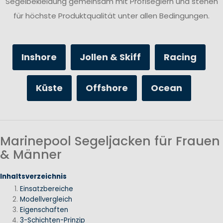
Segelbekleidung gemeinsam mit Profiseglern und stehen
für höchste Produktqualität unter allen Bedingungen.
Inshore
Jollen & Skiff
Racing
Küste
Offshore
Ocean
Marinepool Segeljacken für Frauen
& Männer
Inhaltsverzeichnis
Einsatzbereiche
Modellvergleich
Eigenschaften
3-Schichten-Prinzip