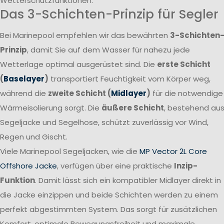
Wetterschutzfunktionen.
Das 3-Schichten-Prinzip für Segler
Bei Marinepool empfehlen wir das bewährten
3-Schichten
Prinzip
, damit Sie auf dem Wasser für nahezu jede
Wetterlage optimal ausgerüstet sind. Die
erste Schicht
(
Baselayer
)
transportiert Feuchtigkeit vom Körper weg,
während die
zweite Schicht (
Midlayer
)
für die notwendige
Wärmeisolierung sorgt. Die
äußere Schicht
, bestehend au
Segeljacke und Segelhose, schützt zuverlässig vor Wind,
Regen und Gischt.
Viele Marinepool Segeljacken, wie die
MP Vector 2L Core
Offshore Jacke
, verfügen über eine praktische
Inzip-
Funktion
. Damit lässt sich ein kompatibler Midlayer direkt in
die Jacke einzippen und beide Schichten werden zu einem
perfekt abgestimmten System. Das sorgt für zusätzlichen
Komfort, optimale Bewegungsfreiheit und maximale