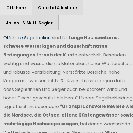
Offshore
Coastal & Inshore
Jollen- & Skiff-Segler
Offshore Segeljacken
sind für
lange Hochseetörns,
schwere Wetterlagen und dauerhaft nasse
Bedingungen fernab der Küste
entwickelt. Besonders
wichtig sind wasserdichte Materialien, hoher Wetterschutz
und robuste Verarbeitung. Verstärkte Bereiche, hohe
Kragen und wasserdichte Reißverschlüsse sorgen dafür,
dass Seglerinnen und Segler auch bei starkem Wind und
hoher Gischt geschützt bleiben. Offshore Segelbekleidung
eignet sich insbesondere
für anspruchsvolle Reviere wi
die Nordsee, die Ostsee, offene Küstengewässer sowi
mehrtägige Hochseepassagen
, bei denen wechselnde
Wetterbedingungen und rauer Seegang zum Alltag