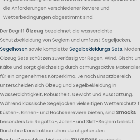
die Anforderungen verschiedener Reviere und
Wetterbedingungen abgestimmt sind.
Der Begriff
Ölzeug
bezeichnet die wasserdichte
Schutzbekleidung von Seglern und umfasst Segeljacken,
Segelhosen
sowie komplette
Segelbekleidungs Sets
. Moder
Ölzeug Sets schützen zuverlässig vor Regen, Wind, Gischt u
Kälte und sorgt gleichzeitig durch atmungsaktive Materialie
für ein angenehmes Körperklima. Je nach Einsatzbereich
unterscheiden sich Ölzeug und Segelbekleidung in
Wasserdichtigkeit, Robustheit, Gewicht und Ausstattung.
Während klassische Segeljacken vielseitigen Wetterschutz f
Küsten-, Binnen- und Hochseereviere bieten, sind
Smocks
besonders bei Regatta-, Jollen- und Skiff-Seglern beliebt.
Durch ihre Konstruktion ohne durchgehenden
Frontreißverschluss bieten die
Spraytops
maximale