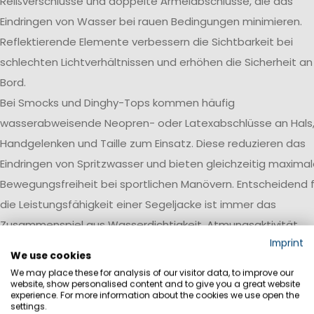
Reißverschlüsse und doppelte Ärmelabschlüsse, die das
Eindringen von Wasser bei rauen Bedingungen minimieren.
Reflektierende Elemente verbessern die Sichtbarkeit bei
schlechten Lichtverhältnissen und erhöhen die Sicherheit an
Bord.
Bei Smocks und Dinghy-Tops kommen häufig
wasserabweisende Neopren- oder Latexabschlüsse an Hals
Handgelenken und Taille zum Einsatz. Diese reduzieren das
Eindringen von Spritzwasser und bieten gleichzeitig maxima
Bewegungsfreiheit bei sportlichen Manövern. Entscheidend f
die Leistungsfähigkeit einer Segeljacke ist immer das
Zusammenspiel aus Wasserdichtigkeit, Atmungsaktivität,
Imprint
Robustheit und einer auf den jeweiligen Einsatzbereich
We use cookies
abgestimmten Ausstattung.
We may place these for analysis of our visitor data, to improve our
website, show personalised content and to give you a great website
Wasserdichtigkeit
experience. For more information about the cookies we use open the
settings.