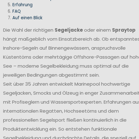
Erfahrung
FAQ
Auf einen Blick
Die Wahl der richtigen
Segeljacke
oder einem
Spraytop
hängt maßgeblich vom Einsatzbereich ab. Ob entspannte
Inshore-Segeln auf Binnengewässern, anspruchsvolle
Küstentörns oder mehrtägige Offshore-Passagen auf hoh
See – moderne Segelbekleidung muss optimal auf die
jeweiligen Bedingungen abgestimmt sein.
Seit über 35 Jahren entwickelt Marinepool hochwertige
Segeljacken, Smocks und Ölzeug in enger Zusammenarbei
mit Profiseglern und Wassersportexperten. Erfahrungen au
internationalen Regatten, Hochseetörns und dem
professionellen Segelsport fließen kontinuierlich in die
Produktentwicklung ein. So entstehen funktionale
Segelbekleidung und durchdachte Details, die speziell auf