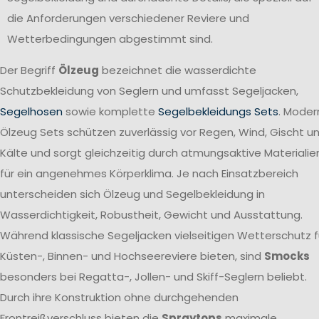
die Anforderungen verschiedener Reviere und
Wetterbedingungen abgestimmt sind.
Der Begriff
Ölzeug
bezeichnet die wasserdichte
Schutzbekleidung von Seglern und umfasst Segeljacken,
Segelhosen
sowie komplette
Segelbekleidungs Sets
. Moder
Ölzeug Sets schützen zuverlässig vor Regen, Wind, Gischt u
Kälte und sorgt gleichzeitig durch atmungsaktive Materialie
für ein angenehmes Körperklima. Je nach Einsatzbereich
unterscheiden sich Ölzeug und Segelbekleidung in
Wasserdichtigkeit, Robustheit, Gewicht und Ausstattung.
Während klassische Segeljacken vielseitigen Wetterschutz f
Küsten-, Binnen- und Hochseereviere bieten, sind
Smocks
besonders bei Regatta-, Jollen- und Skiff-Seglern beliebt.
Durch ihre Konstruktion ohne durchgehenden
Frontreißverschluss bieten die
Spraytops
maximale