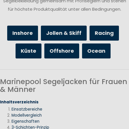
Segelbekleidung gemeinsam mit Profiseglern und stehen
für höchste Produktqualität unter allen Bedingungen.
Inshore
Jollen & Skiff
Racing
Küste
Offshore
Ocean
Marinepool Segeljacken für Frauen
& Männer
Inhaltsverzeichnis
Einsatzbereiche
Modellvergleich
Eigenschaften
3-Schichten-Prinzip