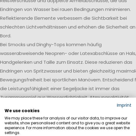
Reißverschlüsse und doppelte Ärmelabschlüsse, die das
Eindringen von Wasser bei rauen Bedingungen minimieren.
Reflektierende Elemente verbessern die Sichtbarkeit bei
schlechten Lichtverhältnissen und erhöhen die Sicherheit an
Bord.
Bei Smocks und Dinghy-Tops kommen häufig
wasserabweisende Neopren- oder Latexabschlüsse an Hals
Handgelenken und Taille zum Einsatz. Diese reduzieren das
Eindringen von Spritzwasser und bieten gleichzeitig maxima
Bewegungsfreiheit bei sportlichen Manövern. Entscheidend f
die Leistungsfähigkeit einer Segeljacke ist immer das
Zusammenspiel aus Wasserdichtigkeit, Atmungsaktivität,
Imprint
Robustheit und einer auf den jeweiligen Einsatzbereich
We use cookies
abgestimmten Ausstattung.
We may place these for analysis of our visitor data, to improve our
website, show personalised content and to give you a great website
Wasserdichtigkeit
experience. For more information about the cookies we use open the
settings.