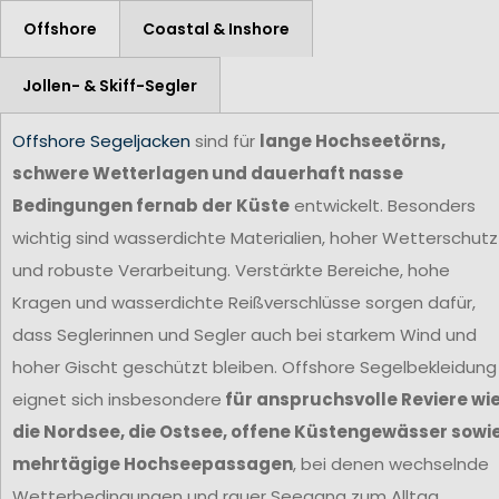
Offshore
Coastal & Inshore
Jollen- & Skiff-Segler
Offshore Segeljacken
sind für
lange Hochseetörns,
schwere Wetterlagen und dauerhaft nasse
Bedingungen fernab der Küste
entwickelt. Besonders
wichtig sind wasserdichte Materialien, hoher Wetterschutz
und robuste Verarbeitung. Verstärkte Bereiche, hohe
Kragen und wasserdichte Reißverschlüsse sorgen dafür,
dass Seglerinnen und Segler auch bei starkem Wind und
hoher Gischt geschützt bleiben. Offshore Segelbekleidung
eignet sich insbesondere
für anspruchsvolle Reviere wi
die Nordsee, die Ostsee, offene Küstengewässer sowi
mehrtägige Hochseepassagen
, bei denen wechselnde
Wetterbedingungen und rauer Seegang zum Alltag