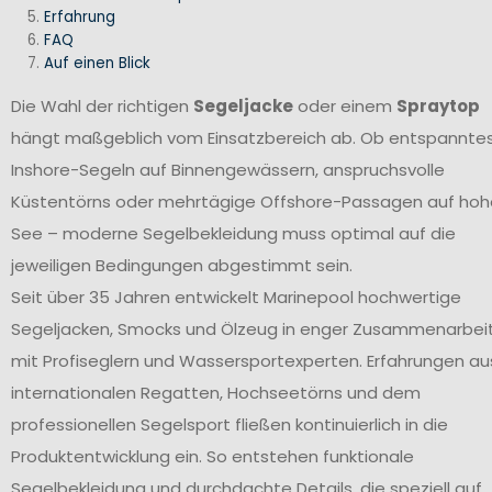
Erfahrung
FAQ
Auf einen Blick
Die Wahl der richtigen
Segeljacke
oder einem
Spraytop
hängt maßgeblich vom Einsatzbereich ab. Ob entspannte
Inshore-Segeln auf Binnengewässern, anspruchsvolle
Küstentörns oder mehrtägige Offshore-Passagen auf hoh
See – moderne Segelbekleidung muss optimal auf die
jeweiligen Bedingungen abgestimmt sein.
Seit über 35 Jahren entwickelt Marinepool hochwertige
Segeljacken, Smocks und Ölzeug in enger Zusammenarbei
mit Profiseglern und Wassersportexperten. Erfahrungen au
internationalen Regatten, Hochseetörns und dem
professionellen Segelsport fließen kontinuierlich in die
Produktentwicklung ein. So entstehen funktionale
Segelbekleidung und durchdachte Details, die speziell auf