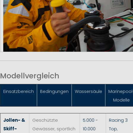
Modellvergleich
Einsatzbereich
Bedingungen
Wassersäule
Marinepool
Modelle
Jollen- &
Geschützte
5.000 -
Racing 3
Skiff-
Gewässer, sportlich
10.000
Top
,