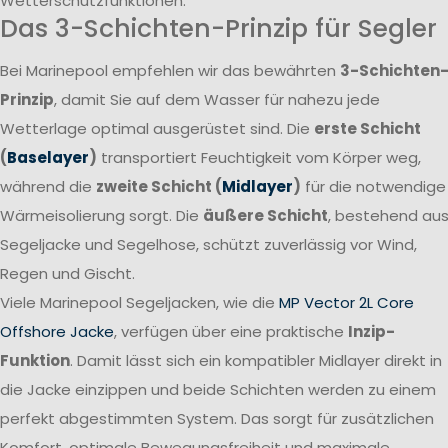
Wetterschutzfunktionen.
Das 3-Schichten-Prinzip für Segler
Bei Marinepool empfehlen wir das bewährten
3-Schichten
Prinzip
, damit Sie auf dem Wasser für nahezu jede
Wetterlage optimal ausgerüstet sind. Die
erste Schicht
(
Baselayer
)
transportiert Feuchtigkeit vom Körper weg,
während die
zweite Schicht (
Midlayer
)
für die notwendige
Wärmeisolierung sorgt. Die
äußere Schicht
, bestehend au
Segeljacke und Segelhose, schützt zuverlässig vor Wind,
Regen und Gischt.
Viele Marinepool Segeljacken, wie die
MP Vector 2L Core
Offshore Jacke
, verfügen über eine praktische
Inzip-
Funktion
. Damit lässt sich ein kompatibler Midlayer direkt in
die Jacke einzippen und beide Schichten werden zu einem
perfekt abgestimmten System. Das sorgt für zusätzlichen
Komfort, optimale Bewegungsfreiheit und maximale