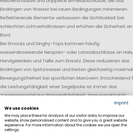
Reißverschlüsse und doppelte Ärmelabschlüsse, die das
Eindringen von Wasser bei rauen Bedingungen minimieren.
Reflektierende Elemente verbessern die Sichtbarkeit bei
schlechten Lichtverhältnissen und erhöhen die Sicherheit an
Bord.
Bei Smocks und Dinghy-Tops kommen häufig
wasserabweisende Neopren- oder Latexabschlüsse an Hals
Handgelenken und Taille zum Einsatz. Diese reduzieren das
Eindringen von Spritzwasser und bieten gleichzeitig maxima
Bewegungsfreiheit bei sportlichen Manövern. Entscheidend f
die Leistungsfähigkeit einer Segeljacke ist immer das
Zusammenspiel aus Wasserdichtigkeit, Atmungsaktivität,
Imprint
Robustheit und einer auf den jeweiligen Einsatzbereich
We use cookies
abgestimmten Ausstattung.
We may place these for analysis of our visitor data, to improve our
website, show personalised content and to give you a great website
Wasserdichtigkeit
experience. For more information about the cookies we use open the
settings.