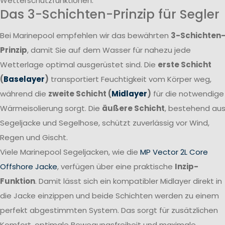
Wetterschutzfunktionen.
Das 3-Schichten-Prinzip für Segler
Bei Marinepool empfehlen wir das bewährten
3-Schichten
Prinzip
, damit Sie auf dem Wasser für nahezu jede
Wetterlage optimal ausgerüstet sind. Die
erste Schicht
(
Baselayer
)
transportiert Feuchtigkeit vom Körper weg,
während die
zweite Schicht (
Midlayer
)
für die notwendige
Wärmeisolierung sorgt. Die
äußere Schicht
, bestehend au
Segeljacke und Segelhose, schützt zuverlässig vor Wind,
Regen und Gischt.
Viele Marinepool Segeljacken, wie die
MP Vector 2L Core
Offshore Jacke
, verfügen über eine praktische
Inzip-
Funktion
. Damit lässt sich ein kompatibler Midlayer direkt in
die Jacke einzippen und beide Schichten werden zu einem
perfekt abgestimmten System. Das sorgt für zusätzlichen
Komfort, optimale Bewegungsfreiheit und maximale