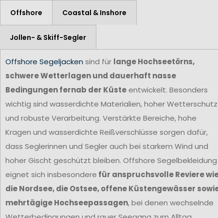
Offshore
Coastal & Inshore
Jollen- & Skiff-Segler
Offshore Segeljacken
sind für
lange Hochseetörns,
schwere Wetterlagen und dauerhaft nasse
Bedingungen fernab der Küste
entwickelt. Besonders
wichtig sind wasserdichte Materialien, hoher Wetterschutz
und robuste Verarbeitung. Verstärkte Bereiche, hohe
Kragen und wasserdichte Reißverschlüsse sorgen dafür,
dass Seglerinnen und Segler auch bei starkem Wind und
hoher Gischt geschützt bleiben. Offshore Segelbekleidung
eignet sich insbesondere
für anspruchsvolle Reviere wi
die Nordsee, die Ostsee, offene Küstengewässer sowi
mehrtägige Hochseepassagen
, bei denen wechselnde
Wetterbedingungen und rauer Seegang zum Alltag