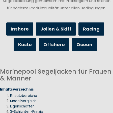
Segelbekleidung gemeinsam mit Profiseglern und stehen
für höchste Produktqualität unter allen Bedingungen.
Inshore
Jollen & Skiff
Racing
Küste
Offshore
Ocean
Marinepool Segeljacken für Frauen
& Männer
Inhaltsverzeichnis
Einsatzbereiche
Modellvergleich
Eigenschaften
3-Schichten-Prinzip