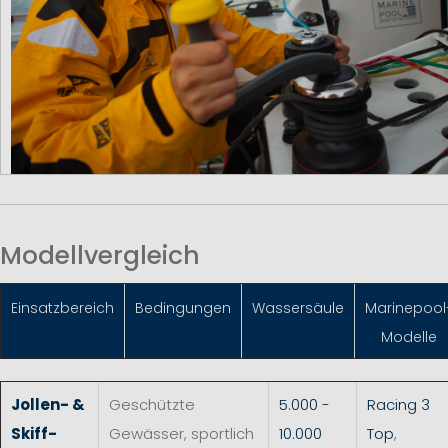
Modellvergleich
Einsatzbereich
Bedingungen
Wassersäule
Marinepool
Modelle
Jollen- &
Geschützte
5.000 -
Racing 3
Skiff-
Gewässer, sportlich
10.000
Top
,