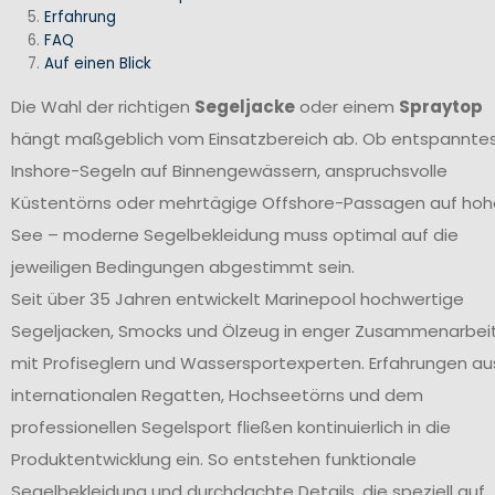
Erfahrung
FAQ
Auf einen Blick
Die Wahl der richtigen
Segeljacke
oder einem
Spraytop
hängt maßgeblich vom Einsatzbereich ab. Ob entspannte
Inshore-Segeln auf Binnengewässern, anspruchsvolle
Küstentörns oder mehrtägige Offshore-Passagen auf hoh
See – moderne Segelbekleidung muss optimal auf die
jeweiligen Bedingungen abgestimmt sein.
Seit über 35 Jahren entwickelt Marinepool hochwertige
Segeljacken, Smocks und Ölzeug in enger Zusammenarbei
mit Profiseglern und Wassersportexperten. Erfahrungen au
internationalen Regatten, Hochseetörns und dem
professionellen Segelsport fließen kontinuierlich in die
Produktentwicklung ein. So entstehen funktionale
Segelbekleidung und durchdachte Details, die speziell auf