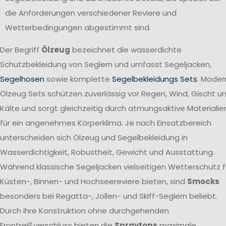
die Anforderungen verschiedener Reviere und
Wetterbedingungen abgestimmt sind.
Der Begriff
Ölzeug
bezeichnet die wasserdichte
Schutzbekleidung von Seglern und umfasst Segeljacken,
Segelhosen
sowie komplette
Segelbekleidungs Sets
. Moder
Ölzeug Sets schützen zuverlässig vor Regen, Wind, Gischt u
Kälte und sorgt gleichzeitig durch atmungsaktive Materialie
für ein angenehmes Körperklima. Je nach Einsatzbereich
unterscheiden sich Ölzeug und Segelbekleidung in
Wasserdichtigkeit, Robustheit, Gewicht und Ausstattung.
Während klassische Segeljacken vielseitigen Wetterschutz f
Küsten-, Binnen- und Hochseereviere bieten, sind
Smocks
besonders bei Regatta-, Jollen- und Skiff-Seglern beliebt.
Durch ihre Konstruktion ohne durchgehenden
Frontreißverschluss bieten die
Spraytops
maximale