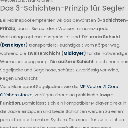
Wetterschutzfunktionen.
Das 3-Schichten-Prinzip für Segler
Bei Marinepool empfehlen wir das bewährten
3-Schichten
Prinzip
, damit Sie auf dem Wasser für nahezu jede
Wetterlage optimal ausgerüstet sind. Die
erste Schicht
(
Baselayer
)
transportiert Feuchtigkeit vom Körper weg,
während die
zweite Schicht (
Midlayer
)
für die notwendige
Wärmeisolierung sorgt. Die
äußere Schicht
, bestehend au
Segeljacke und Segelhose, schützt zuverlässig vor Wind,
Regen und Gischt.
Viele Marinepool Segeljacken, wie die
MP Vector 2L Core
Offshore Jacke
, verfügen über eine praktische
Inzip-
Funktion
. Damit lässt sich ein kompatibler Midlayer direkt in
die Jacke einzippen und beide Schichten werden zu einem
perfekt abgestimmten System. Das sorgt für zusätzlichen
Komfort, optimale Bewegungsfreiheit und maximale