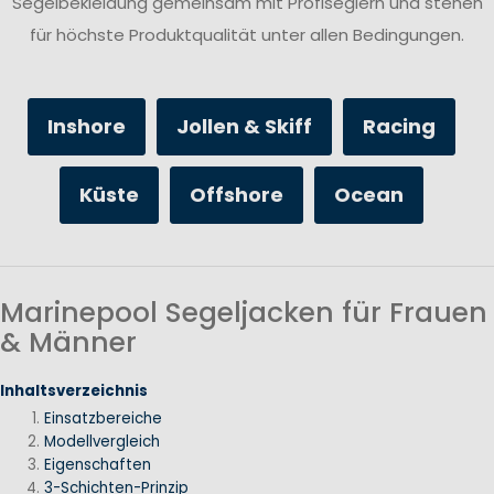
Segelbekleidung gemeinsam mit Profiseglern und stehen
für höchste Produktqualität unter allen Bedingungen.
Inshore
Jollen & Skiff
Racing
Küste
Offshore
Ocean
Marinepool Segeljacken für Frauen
& Männer
Inhaltsverzeichnis
Einsatzbereiche
Modellvergleich
Eigenschaften
3-Schichten-Prinzip