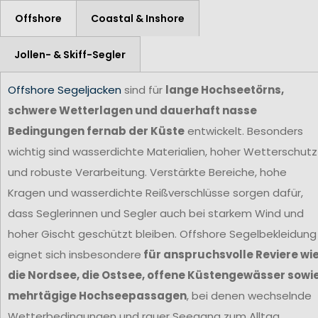
Offshore
Coastal & Inshore
Jollen- & Skiff-Segler
Offshore Segeljacken
sind für
lange Hochseetörns,
schwere Wetterlagen und dauerhaft nasse
Bedingungen fernab der Küste
entwickelt. Besonders
wichtig sind wasserdichte Materialien, hoher Wetterschutz
und robuste Verarbeitung. Verstärkte Bereiche, hohe
Kragen und wasserdichte Reißverschlüsse sorgen dafür,
dass Seglerinnen und Segler auch bei starkem Wind und
hoher Gischt geschützt bleiben. Offshore Segelbekleidung
eignet sich insbesondere
für anspruchsvolle Reviere wi
die Nordsee, die Ostsee, offene Küstengewässer sowi
mehrtägige Hochseepassagen
, bei denen wechselnde
Wetterbedingungen und rauer Seegang zum Alltag