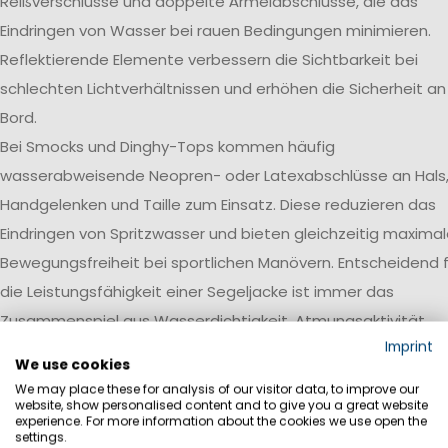
Reißverschlüsse und doppelte Ärmelabschlüsse, die das
Eindringen von Wasser bei rauen Bedingungen minimieren.
Reflektierende Elemente verbessern die Sichtbarkeit bei
schlechten Lichtverhältnissen und erhöhen die Sicherheit an
Bord.
Bei Smocks und Dinghy-Tops kommen häufig
wasserabweisende Neopren- oder Latexabschlüsse an Hals
Handgelenken und Taille zum Einsatz. Diese reduzieren das
Eindringen von Spritzwasser und bieten gleichzeitig maxima
Bewegungsfreiheit bei sportlichen Manövern. Entscheidend f
die Leistungsfähigkeit einer Segeljacke ist immer das
Zusammenspiel aus Wasserdichtigkeit, Atmungsaktivität,
Imprint
Robustheit und einer auf den jeweiligen Einsatzbereich
We use cookies
abgestimmten Ausstattung.
We may place these for analysis of our visitor data, to improve our
website, show personalised content and to give you a great website
Wasserdichtigkeit
experience. For more information about the cookies we use open the
settings.