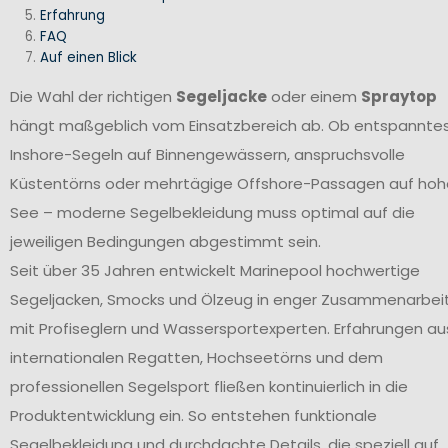
Erfahrung
FAQ
Auf einen Blick
Die Wahl der richtigen
Segeljacke
oder einem
Spraytop
hängt maßgeblich vom Einsatzbereich ab. Ob entspannte
Inshore-Segeln auf Binnengewässern, anspruchsvolle
Küstentörns oder mehrtägige Offshore-Passagen auf hoh
See – moderne Segelbekleidung muss optimal auf die
jeweiligen Bedingungen abgestimmt sein.
Seit über 35 Jahren entwickelt Marinepool hochwertige
Segeljacken, Smocks und Ölzeug in enger Zusammenarbei
mit Profiseglern und Wassersportexperten. Erfahrungen au
internationalen Regatten, Hochseetörns und dem
professionellen Segelsport fließen kontinuierlich in die
Produktentwicklung ein. So entstehen funktionale
Segelbekleidung und durchdachte Details, die speziell auf