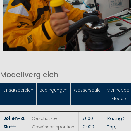
Modellvergleich
Einsatzbereich
Bedingungen
Wassersäule
Marinepool
Modelle
Jollen- &
Geschützte
5.000 -
Racing 3
Skiff-
Gewässer, sportlich
10.000
Top
,