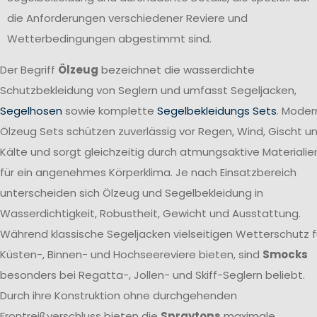
die Anforderungen verschiedener Reviere und
Wetterbedingungen abgestimmt sind.
Der Begriff
Ölzeug
bezeichnet die wasserdichte
Schutzbekleidung von Seglern und umfasst Segeljacken,
Segelhosen
sowie komplette
Segelbekleidungs Sets
. Moder
Ölzeug Sets schützen zuverlässig vor Regen, Wind, Gischt u
Kälte und sorgt gleichzeitig durch atmungsaktive Materialie
für ein angenehmes Körperklima. Je nach Einsatzbereich
unterscheiden sich Ölzeug und Segelbekleidung in
Wasserdichtigkeit, Robustheit, Gewicht und Ausstattung.
Während klassische Segeljacken vielseitigen Wetterschutz f
Küsten-, Binnen- und Hochseereviere bieten, sind
Smocks
besonders bei Regatta-, Jollen- und Skiff-Seglern beliebt.
Durch ihre Konstruktion ohne durchgehenden
Frontreißverschluss bieten die
Spraytops
maximale