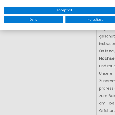
Küste
e
Accept all
hoher We
Deny
No, adjust
hohe Kr
Seglerin
geschütz
insbeso
Ostsee,
Hochse
und rau
Unsere
Zusamm
profess
zum Bei
am be
Offshor