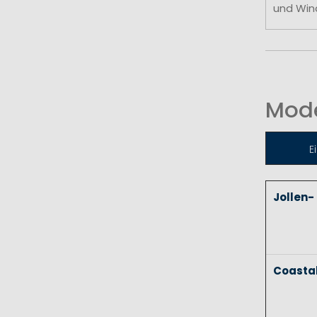
und Win
Mode
E
Jollen-
Coasta