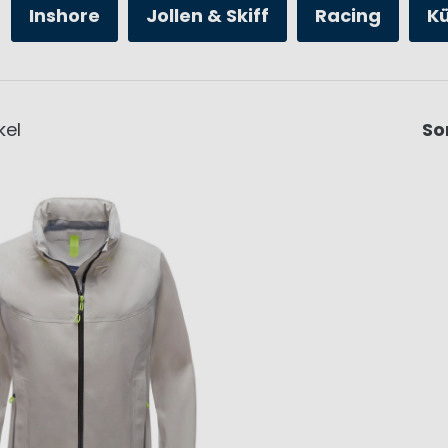
Inshore
Jollen & Skiff
Racing
K
kel
So