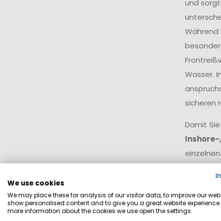
und sorgt
untersche
Während k
besonders
Frontreiß
Wasser. I
anspruchs
sicheren 
Damit Sie
Inshore-
einzelnen
I
Offsho
We use cookies
We may place these for analysis of our visitor data, to improve our webs
show personalised content and to give you a great website experience.
Offshor
more information about the cookies we use open the settings.
Wetterl