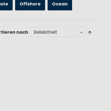
üste
Offshore
Ocean
rtieren nach