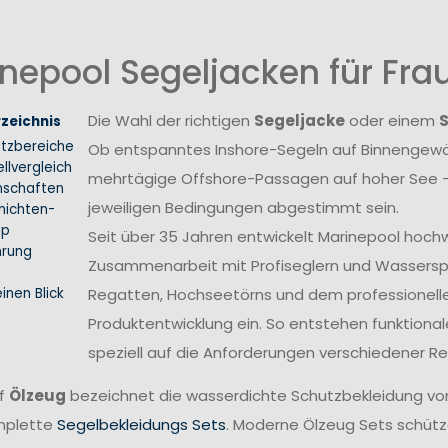
nepool Segeljacken für Fr
Die Wahl der richtigen
Segeljacke
oder einem
rzeichnis
atzbereiche
Ob entspanntes Inshore-Segeln auf Binnengewäs
llvergleich
mehrtägige Offshore-Passagen auf hoher See –
nschaften
jeweiligen Bedingungen abgestimmt sein.
hichten-
ip
Seit über 35 Jahren entwickelt Marinepool hoch
hrung
Zusammenarbeit mit Profiseglern und Wasserspo
inen Blick
Regatten, Hochseetörns und dem professionellen 
Produktentwicklung ein. So entstehen funktional
speziell auf die Anforderungen verschiedener 
ff
Ölzeug
bezeichnet die wasserdichte Schutzbekleidung vo
mplette
Segelbekleidungs Sets
. Moderne Ölzeug Sets schütze