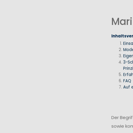
Mari
Inhaltsve
Eins
Mode
Eige
3-Sc
Prinz
Erfa
FAQ
Auf e
Der Begri
sowie ko