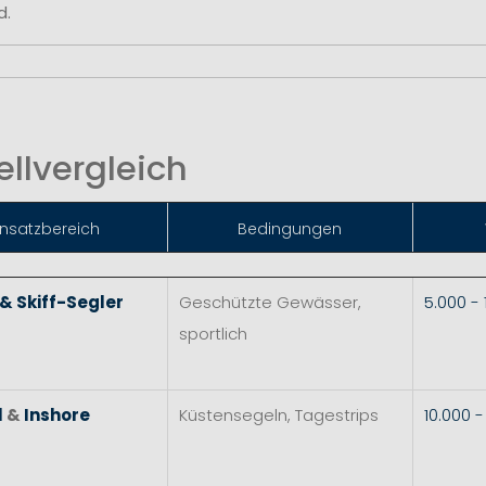
d.
llvergleich
insatzbereich
Bedingungen
 & Skiff-Segler
Geschützte Gewässer,
5.000 -
sportlich
l
&
Inshore
Küstensegeln, Tagestrips
10.000 