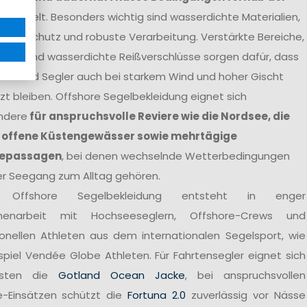
ntwickelt. Besonders wichtig sind wasserdichte Materialien,
tterschutz und robuste Verarbeitung. Verstärkte Bereiche,
agen und wasserdichte Reißverschlüsse sorgen dafür, dass
nen und Segler auch bei starkem Wind und hoher Gischt
t bleiben. Offshore Segelbekleidung eignet sich
ndere
für anspruchsvolle Reviere wie die Nordsee, die
 offene Küstengewässer sowie mehrtägige
epassagen
, bei denen wechselnde Wetterbedingungen
er Seegang zum Alltag gehören.
 Offshore Segelbekleidung entsteht in enger
enarbeit mit Hochseeseglern, Offshore-Crews und
ionellen Athleten aus dem internationalen Segelsport, wie
spiel Vendée Globe Athleten. Für Fahrtensegler eignet sich
sten die
Gotland Ocean Jacke
, bei anspruchsvollen
e-Einsätzen schützt die
Fortuna 2.0
zuverlässig vor Nässe