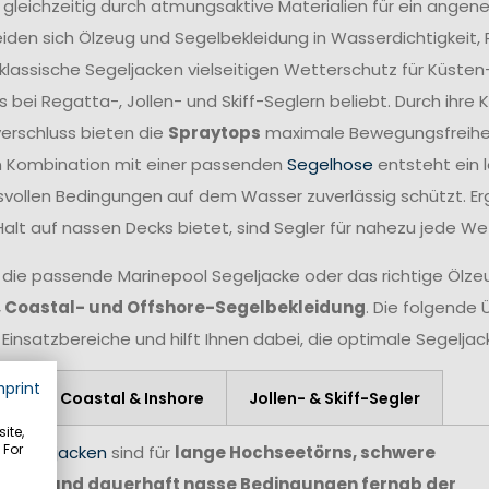
 gleichzeitig durch atmungsaktive Materialien für ein angen
iden sich Ölzeug und Segelbekleidung in Wasserdichtigkeit,
lassische Segeljacken vielseitigen Wetterschutz für Küsten
 bei Regatta-, Jollen- und Skiff-Seglern beliebt. Durch ihr
verschluss bieten die
Spraytops
maximale Bewegungsfreiheit 
n Kombination mit einer passenden
Segelhose
entsteht ein 
vollen Bedingungen auf dem Wasser zuverlässig schützt. Er
Halt auf nassen Decks bietet, sind Segler für nahezu jede W
 die passende Marinepool Segeljacke oder das richtige Ölzeug
, Coastal- und Offshore-Segelbekleidung
. Die folgende 
 Einsatzbereiche und hilft Ihnen dabei, die optimale Segelja
mprint
re
Coastal & Inshore
Jollen- & Skiff-Segler
ite,
 For
e Segeljacken
sind für
lange Hochseetörns, schwere
agen und dauerhaft nasse Bedingungen fernab der