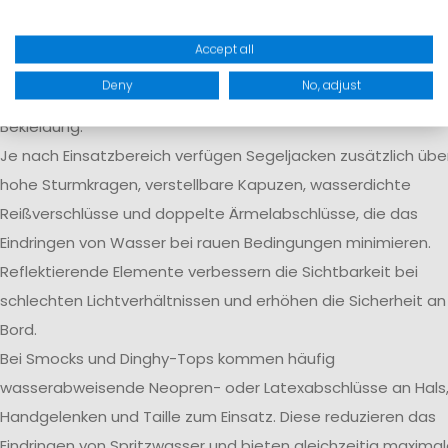
Regen und Gischt zuverlässig draußen, während
Körperfeuchtigkeit aktiv nach außen transportiert wird.
Accept all
Verschweißte Nähte verhindern das Eindringen von Wasser 
Deny
No, adjust
kritischen Stellen und erhöhen die langfristige Dichtigkeit de
Bekleidung.
Je nach Einsatzbereich verfügen Segeljacken zusätzlich übe
hohe Sturmkragen, verstellbare Kapuzen, wasserdichte
Reißverschlüsse und doppelte Ärmelabschlüsse, die das
Eindringen von Wasser bei rauen Bedingungen minimieren.
Reflektierende Elemente verbessern die Sichtbarkeit bei
schlechten Lichtverhältnissen und erhöhen die Sicherheit an
Bord.
Bei Smocks und Dinghy-Tops kommen häufig
wasserabweisende Neopren- oder Latexabschlüsse an Hals
Handgelenken und Taille zum Einsatz. Diese reduzieren das
Eindringen von Spritzwasser und bieten gleichzeitig maxima