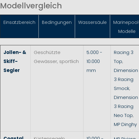
Modellvergleich
Einsatzbereich
Bedingungen
Wassersäule
Marinepool
Modelle
Jollen- &
Geschützte
5.000 -
Racing 3
Skiff-
Gewässer, sportlich
10.000
Top
,
Segler
mm
Dimension
3 Racing
Smock
,
Dimension
3 Racing
Neo Top
,
MP Dinghy
Coastal
Küstensegeln,
10.000 -
MP Riviera