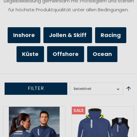
Segelbekleidung gemeinsam mit Profiseglern und stehen
für höchste Produktqualität unter allen Bedingungen.
Inshore
Jollen & Skiff
Racing
Küste
Offshore
Ocean
FILTER
SALE