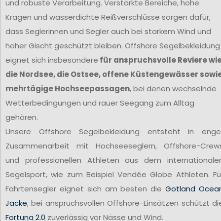
und robuste Verarbeitung. Verstärkte Bereiche, hohe
Kragen und wasserdichte Reißverschlüsse sorgen dafür,
dass Seglerinnen und Segler auch bei starkem Wind und
hoher Gischt geschützt bleiben. Offshore Segelbekleidung
eignet sich insbesondere
für anspruchsvolle Reviere wi
die Nordsee, die Ostsee, offene Küstengewässer sowi
mehrtägige Hochseepassagen
, bei denen wechselnde
Wetterbedingungen und rauer Seegang zum Alltag
gehören.
Unsere Offshore Segelbekleidung entsteht in enge
Zusammenarbeit mit Hochseeseglern, Offshore-Crew
und professionellen Athleten aus dem internationale
Segelsport, wie zum Beispiel Vendée Globe Athleten. Fü
Fahrtensegler eignet sich am besten die
Gotland Ocea
Jacke
, bei anspruchsvollen Offshore-Einsätzen schützt di
Fortuna 2.0
zuverlässig vor Nässe und Wind.