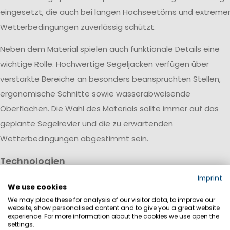
eingesetzt, die auch bei langen Hochseetörns und extreme
Wetterbedingungen zuverlässig schützt.
Neben dem Material spielen auch funktionale Details eine
wichtige Rolle. Hochwertige Segeljacken verfügen über
verstärkte Bereiche an besonders beanspruchten Stellen,
ergonomische Schnitte sowie wasserabweisende
Oberflächen. Die Wahl des Materials sollte immer auf das
geplante Segelrevier und die zu erwartenden
Wetterbedingungen abgestimmt sein.
Technologien
Bei Marinepool kombinieren wir für unsere modernen
Imprint
We use cookies
Segeljacken und Spraytops innovative Materialtechnologien
We may place these for analysis of our visitor data, to improve our
mit durchdachten Funktionen für maximalen Schutz auf de
website, show personalised content and to give you a great website
experience. For more information about the cookies we use open the
Wasser. Wasserdichte und atmungsaktive Membranen halt
settings.