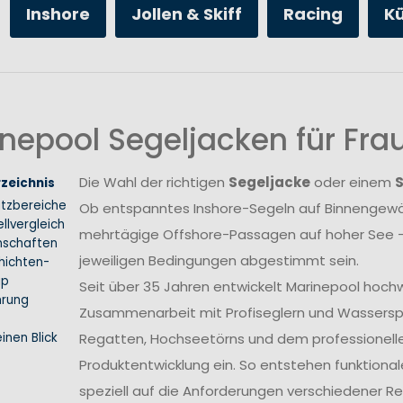
Inshore
Jollen & Skiff
Racing
K
nepool Segeljacken für Fr
Die Wahl der richtigen
Segeljacke
oder einem
rzeichnis
atzbereiche
Ob entspanntes Inshore-Segeln auf Binnengewäs
llvergleich
mehrtägige Offshore-Passagen auf hoher See –
nschaften
jeweiligen Bedingungen abgestimmt sein.
hichten-
ip
Seit über 35 Jahren entwickelt Marinepool hoch
hrung
Zusammenarbeit mit Profiseglern und Wasserspo
inen Blick
Regatten, Hochseetörns und dem professionellen 
Produktentwicklung ein. So entstehen funktional
speziell auf die Anforderungen verschiedener 