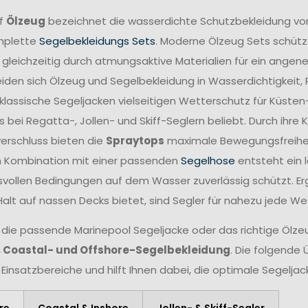
ff
Ölzeug
bezeichnet die wasserdichte Schutzbekleidung vo
mplette
Segelbekleidungs Sets
. Moderne Ölzeug Sets schütze
 gleichzeitig durch atmungsaktive Materialien für ein angen
iden sich Ölzeug und Segelbekleidung in Wasserdichtigkeit,
lassische Segeljacken vielseitigen Wetterschutz für Küsten
 bei Regatta-, Jollen- und Skiff-Seglern beliebt. Durch ihr
verschluss bieten die
Spraytops
maximale Bewegungsfreiheit 
n Kombination mit einer passenden
Segelhose
entsteht ein 
vollen Bedingungen auf dem Wasser zuverlässig schützt. Er
Halt auf nassen Decks bietet, sind Segler für nahezu jede W
 die passende Marinepool Segeljacke oder das richtige Ölzeug
, Coastal- und Offshore-Segelbekleidung
. Die folgende 
 Einsatzbereiche und hilft Ihnen dabei, die optimale Segelja
re
Coastal & Inshore
Jollen- & Skiff-Segler