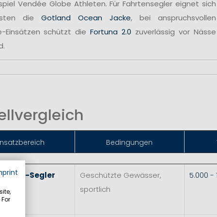
spiel Vendée Globe Athleten. Für Fahrtensegler eignet sich
sten die
Gotland Ocean Jacke
, bei anspruchsvollen
e-Einsätzen schützt die
Fortuna 2.0
zuverlässig vor Nässe
d.
llvergleich
insatzbereich
Bedingungen
mprint
 & Skiff-Segler
Geschützte Gewässer,
5.000 -
sportlich
ite,
 For