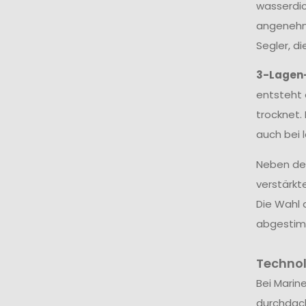
wasserdic
angenehme
Segler, d
3-Lagen
entsteht 
trocknet.
auch bei 
Neben dem
verstärkt
Die Wahl 
abgestim
Techno
Bei Marin
durchdac