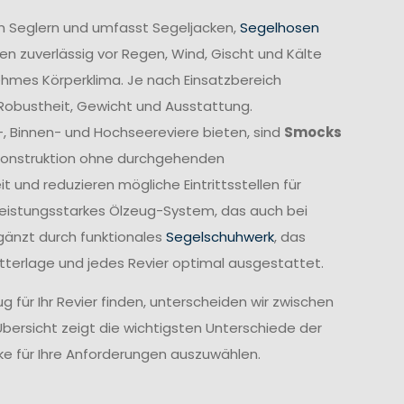
n Seglern und umfasst Segeljacken,
Segelhosen
n zuverlässig vor Regen, Wind, Gischt und Kälte
ehmes Körperklima. Je nach Einsatzbereich
 Robustheit, Gewicht und Ausstattung.
-, Binnen- und Hochseereviere bieten, sind
Smocks
e Konstruktion ohne durchgehenden
und reduzieren mögliche Eintrittsstellen für
leistungsstarkes Ölzeug-System, das auch bei
gänzt durch funktionales
Segelschuhwerk
, das
etterlage und jedes Revier optimal ausgestattet.
 für Ihr Revier finden, unterscheiden wir zwischen
Übersicht zeigt die wichtigsten Unterschiede der
cke für Ihre Anforderungen auszuwählen.