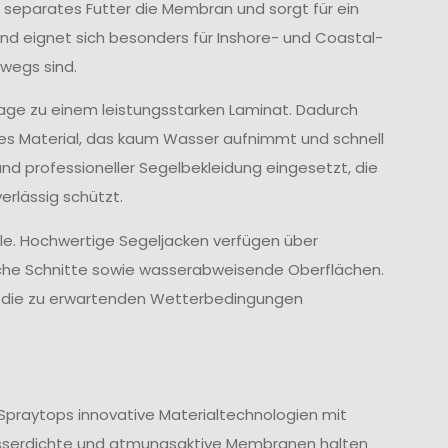
 separates Futter die Membran und sorgt für ein
d eignet sich besonders für Inshore- und Coastal-
wegs sind.
age zu einem leistungsstarken Laminat. Dadurch
ves Material, das kaum Wasser aufnimmt und schnell
und professioneller Segelbekleidung eingesetzt, die
rlässig schützt.
lle. Hochwertige Segeljacken verfügen über
che Schnitte sowie wasserabweisende Oberflächen.
nd die zu erwartenden Wetterbedingungen
Spraytops innovative Materialtechnologien mit
sserdichte und atmungsaktive Membranen halten