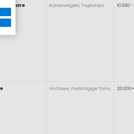
l
&
Inshore
Küstensegeln, Tagestrips
10.000 
re
Hochsee, mehrtägige Törns
20.000