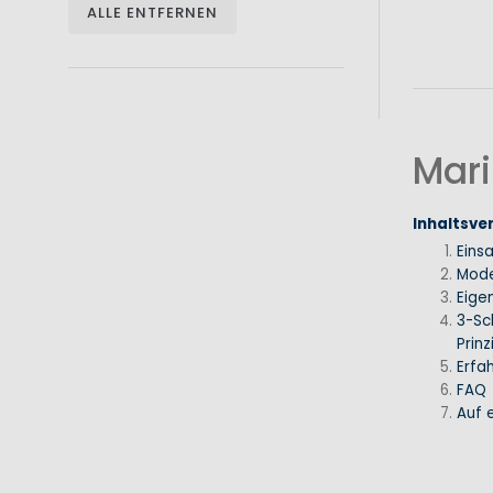
ALLE ENTFERNEN
Mari
Inhaltsve
Eins
Mode
Eige
3-Sc
Prinz
Erfa
FAQ
Auf e