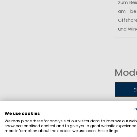
zum Bei
am be
Offshor
und Win
Mode
E
I
Jollen-
We use cookies
We may place these for analysis of our visitor data, to improve our webs
show personalised content and to give you a great website experience.
more information about the cookies we use open the settings.