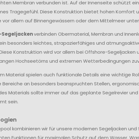
hten Membran verbunden ist. Auf der Innenseite schützt ein
s Tragegefühl. Diese Konstruktion bietet hohen Komfort un
ie vor allem auf Binnengewässern oder dem Mittelmeer unter
-Segeljacken
verbinden Obermaterial, Membran und Innenl
ein besonders leichtes, strapazierfähiges und atmungsakti
 Diese Konstruktion wird vor allem bei Offshore-Segeljacken 
langen Hochseetörns und extremen Wetterbedingungen zuve
 Material spielen auch funktionale Details eine wichtige Ro
e Bereiche an besonders beanspruchten Stellen, ergonomis
des Materials sollte immer auf das geplante Segelrevier u
mt sein.
logien
epool kombinieren wir für unsere modernen Segeljacken und 
hten Funktionen für maximalen Schutz auf dem Wasser. Wa