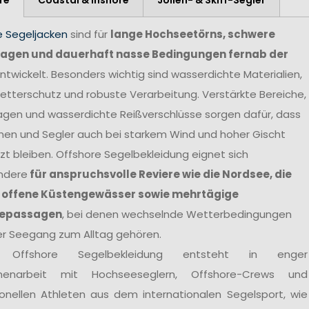
e Segeljacken
sind für
lange Hochseetörns, schwere
agen und dauerhaft nasse Bedingungen fernab der
ntwickelt. Besonders wichtig sind wasserdichte Materialien,
tterschutz und robuste Verarbeitung. Verstärkte Bereiche,
agen und wasserdichte Reißverschlüsse sorgen dafür, dass
nen und Segler auch bei starkem Wind und hoher Gischt
t bleiben. Offshore Segelbekleidung eignet sich
ndere
für anspruchsvolle Reviere wie die Nordsee, die
 offene Küstengewässer sowie mehrtägige
epassagen
, bei denen wechselnde Wetterbedingungen
er Seegang zum Alltag gehören.
 Offshore Segelbekleidung entsteht in enger
enarbeit mit Hochseeseglern, Offshore-Crews und
ionellen Athleten aus dem internationalen Segelsport, wie