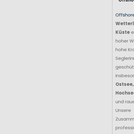
Offshor
Wetterl
Küste
e
hoher We
hohe Kr
Seglerin
geschütz
insbeso
Ostsee,
Hochse
und rau
Unsere
Zusamm
profess