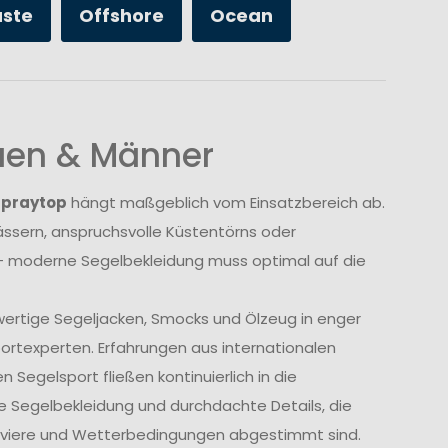
üste
Offshore
Ocean
auen & Männer
Spraytop
hängt maßgeblich vom Einsatzbereich ab.
sern, anspruchsvolle Küstentörns oder
 moderne Segelbekleidung muss optimal auf die
wertige Segeljacken, Smocks und Ölzeug in enger
rtexperten. Erfahrungen aus internationalen
Segelsport fließen kontinuierlich in die
e Segelbekleidung und durchdachte Details, die
Reviere und Wetterbedingungen abgestimmt sind.