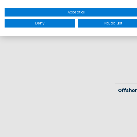
Coasta
Accept all
Deny
No, adjust
Offsho