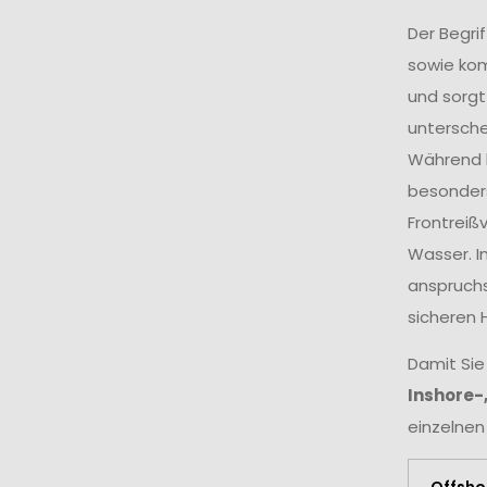
Der Begri
sowie ko
und sorgt
untersche
Während k
besonders
Frontreiß
Wasser. I
anspruchs
sicheren 
Damit Sie
Inshore-
einzelnen
Offsho