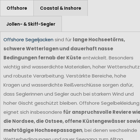
Offshore
Coastal & Inshore
Jollen- & Skiff-Segler
Offshore Segeljacken
sind für
lange Hochseetörns,
schwere Wetterlagen und dauerhaft nasse
Bedingungen fernab der Küste
entwickelt. Besonders
wichtig sind wasserdichte Materialien, hoher Wetterschutz
und robuste Verarbeitung. Verstärkte Bereiche, hohe
Kragen und wasserdichte Reißverschlüsse sorgen dafür,
dass Seglerinnen und Segler auch bei starkem Wind und
hoher Gischt geschützt bleiben. Offshore Segelbekleidung
eignet sich insbesondere
für anspruchsvolle Reviere wi
die Nordsee, die Ostsee, offene Küstengewässer sowi
mehrtägige Hochseepassagen
, bei denen wechselnde
Wetterbedingungen und rauer Seegang zum Alltag