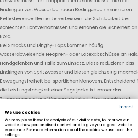
Reißverschlüsse und doppelte Ärmelabschlüsse, die das
Eindringen von Wasser bei rauen Bedingungen minimieren.
Reflektierende Elemente verbessern die Sichtbarkeit bei
schlechten Lichtverhältnissen und erhöhen die Sicherheit an
Bord.
Bei Smocks und Dinghy-Tops kommen häufig
wasserabweisende Neopren- oder Latexabschlüsse an Hals
Handgelenken und Taille zum Einsatz. Diese reduzieren das
Eindringen von Spritzwasser und bieten gleichzeitig maxima
Bewegungsfreiheit bei sportlichen Manövern. Entscheidend f
die Leistungsfähigkeit einer Segeljacke ist immer das
Zusammenspiel aus Wasserdichtigkeit, Atmungsaktivität,
Imprint
Robustheit und einer auf den jeweiligen Einsatzbereich
We use cookies
abgestimmten Ausstattung.
We may place these for analysis of our visitor data, to improve our
website, show personalised content and to give you a great website
Wasserdichtigkeit
experience. For more information about the cookies we use open the
settings.