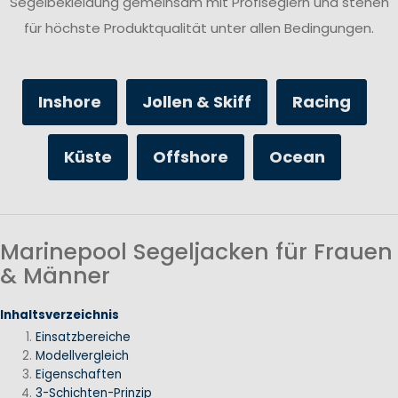
Segelbekleidung gemeinsam mit Profiseglern und stehen
für höchste Produktqualität unter allen Bedingungen.
Inshore
Jollen & Skiff
Racing
Küste
Offshore
Ocean
Marinepool Segeljacken für Frauen
& Männer
Inhaltsverzeichnis
Einsatzbereiche
Modellvergleich
Eigenschaften
3-Schichten-Prinzip