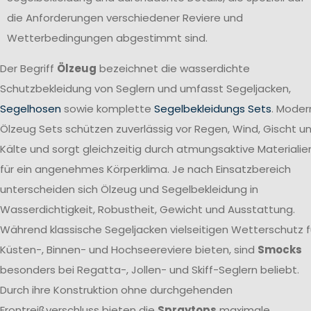
die Anforderungen verschiedener Reviere und
Wetterbedingungen abgestimmt sind.
Der Begriff
Ölzeug
bezeichnet die wasserdichte
Schutzbekleidung von Seglern und umfasst Segeljacken,
Segelhosen
sowie komplette
Segelbekleidungs Sets
. Moder
Ölzeug Sets schützen zuverlässig vor Regen, Wind, Gischt u
Kälte und sorgt gleichzeitig durch atmungsaktive Materialie
für ein angenehmes Körperklima. Je nach Einsatzbereich
unterscheiden sich Ölzeug und Segelbekleidung in
Wasserdichtigkeit, Robustheit, Gewicht und Ausstattung.
Während klassische Segeljacken vielseitigen Wetterschutz f
Küsten-, Binnen- und Hochseereviere bieten, sind
Smocks
besonders bei Regatta-, Jollen- und Skiff-Seglern beliebt.
Durch ihre Konstruktion ohne durchgehenden
Frontreißverschluss bieten die
Spraytops
maximale