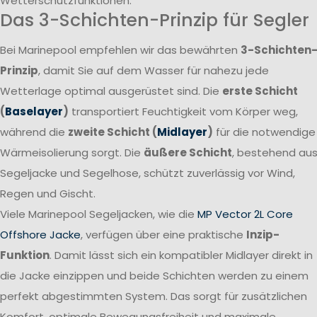
Wetterschutzfunktionen.
Das 3-Schichten-Prinzip für Segler
Bei Marinepool empfehlen wir das bewährten
3-Schichten
Prinzip
, damit Sie auf dem Wasser für nahezu jede
Wetterlage optimal ausgerüstet sind. Die
erste Schicht
(
Baselayer
)
transportiert Feuchtigkeit vom Körper weg,
während die
zweite Schicht (
Midlayer
)
für die notwendige
Wärmeisolierung sorgt. Die
äußere Schicht
, bestehend au
Segeljacke und Segelhose, schützt zuverlässig vor Wind,
Regen und Gischt.
Viele Marinepool Segeljacken, wie die
MP Vector 2L Core
Offshore Jacke
, verfügen über eine praktische
Inzip-
Funktion
. Damit lässt sich ein kompatibler Midlayer direkt in
die Jacke einzippen und beide Schichten werden zu einem
perfekt abgestimmten System. Das sorgt für zusätzlichen
Komfort, optimale Bewegungsfreiheit und maximale