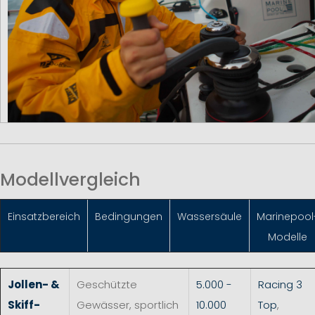
Modellvergleich
Einsatzbereich
Bedingungen
Wassersäule
Marinepool
Modelle
Jollen- &
Geschützte
5.000 -
Racing 3
Skiff-
Gewässer, sportlich
10.000
Top
,