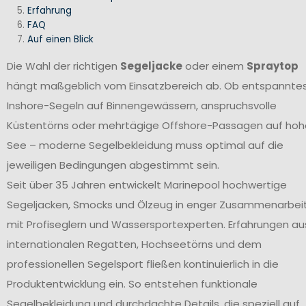
Erfahrung
FAQ
Auf einen Blick
Die Wahl der richtigen
Segeljacke
oder einem
Spraytop
hängt maßgeblich vom Einsatzbereich ab. Ob entspannte
Inshore-Segeln auf Binnengewässern, anspruchsvolle
Küstentörns oder mehrtägige Offshore-Passagen auf hoh
See – moderne Segelbekleidung muss optimal auf die
jeweiligen Bedingungen abgestimmt sein.
Seit über 35 Jahren entwickelt Marinepool hochwertige
Segeljacken, Smocks und Ölzeug in enger Zusammenarbei
mit Profiseglern und Wassersportexperten. Erfahrungen au
internationalen Regatten, Hochseetörns und dem
professionellen Segelsport fließen kontinuierlich in die
Produktentwicklung ein. So entstehen funktionale
Segelbekleidung und durchdachte Details, die speziell auf