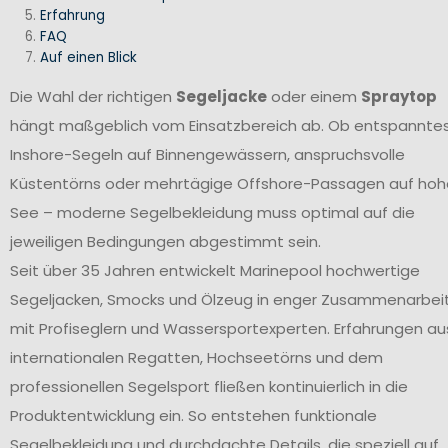
Erfahrung
FAQ
Auf einen Blick
Die Wahl der richtigen
Segeljacke
oder einem
Spraytop
hängt maßgeblich vom Einsatzbereich ab. Ob entspannte
Inshore-Segeln auf Binnengewässern, anspruchsvolle
Küstentörns oder mehrtägige Offshore-Passagen auf hoh
See – moderne Segelbekleidung muss optimal auf die
jeweiligen Bedingungen abgestimmt sein.
Seit über 35 Jahren entwickelt Marinepool hochwertige
Segeljacken, Smocks und Ölzeug in enger Zusammenarbei
mit Profiseglern und Wassersportexperten. Erfahrungen au
internationalen Regatten, Hochseetörns und dem
professionellen Segelsport fließen kontinuierlich in die
Produktentwicklung ein. So entstehen funktionale
Segelbekleidung und durchdachte Details, die speziell auf