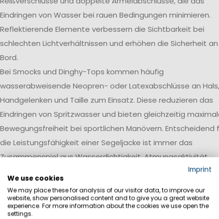
Reißverschlüsse und doppelte Ärmelabschlüsse, die das
Eindringen von Wasser bei rauen Bedingungen minimieren.
Reflektierende Elemente verbessern die Sichtbarkeit bei
schlechten Lichtverhältnissen und erhöhen die Sicherheit an
Bord.
Bei Smocks und Dinghy-Tops kommen häufig
wasserabweisende Neopren- oder Latexabschlüsse an Hals
Handgelenken und Taille zum Einsatz. Diese reduzieren das
Eindringen von Spritzwasser und bieten gleichzeitig maxima
Bewegungsfreiheit bei sportlichen Manövern. Entscheidend f
die Leistungsfähigkeit einer Segeljacke ist immer das
Zusammenspiel aus Wasserdichtigkeit, Atmungsaktivität,
Imprint
Robustheit und einer auf den jeweiligen Einsatzbereich
We use cookies
abgestimmten Ausstattung.
We may place these for analysis of our visitor data, to improve our
website, show personalised content and to give you a great website
Wasserdichtigkeit
experience. For more information about the cookies we use open the
settings.