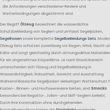
die Anforderungen verschiedener Reviere und
Wetterbedingungen abgestimmt sind.
Der Begriff
Ölzeug
bezeichnet die wasserdichte
Schutzbekleidung von Seglern und umfasst Segeljacken,
Segelhosen
sowie komplette
Segelbekleidungs Sets
. Moder
Ölzeug Sets schützen zuverlässig vor Regen, Wind, Gischt u
Kälte und sorgt gleichzeitig durch atmungsaktive Materialie
für ein angenehmes Körperklima. Je nach Einsatzbereich
unterscheiden sich Ölzeug und Segelbekleidung in
Wasserdichtigkeit, Robustheit, Gewicht und Ausstattung.
Während klassische Segeljacken vielseitigen Wetterschutz f
Küsten-, Binnen- und Hochseereviere bieten, sind
Smocks
besonders bei Regatta-, Jollen- und Skiff-Seglern beliebt.
Durch ihre Konstruktion ohne durchgehenden
Frontreißverschluss bieten die
Spraytops
maximale