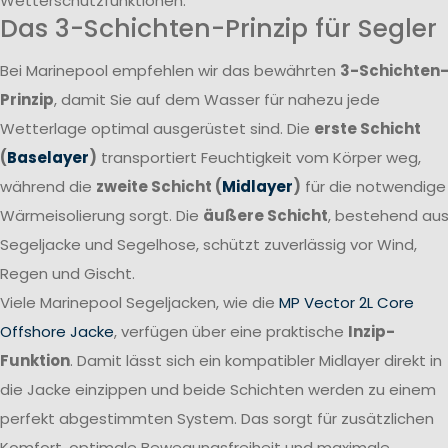
Wetterschutzfunktionen.
Das 3-Schichten-Prinzip für Segler
Bei Marinepool empfehlen wir das bewährten
3-Schichten
Prinzip
, damit Sie auf dem Wasser für nahezu jede
Wetterlage optimal ausgerüstet sind. Die
erste Schicht
(
Baselayer
)
transportiert Feuchtigkeit vom Körper weg,
während die
zweite Schicht (
Midlayer
)
für die notwendige
Wärmeisolierung sorgt. Die
äußere Schicht
, bestehend au
Segeljacke und Segelhose, schützt zuverlässig vor Wind,
Regen und Gischt.
Viele Marinepool Segeljacken, wie die
MP Vector 2L Core
Offshore Jacke
, verfügen über eine praktische
Inzip-
Funktion
. Damit lässt sich ein kompatibler Midlayer direkt in
die Jacke einzippen und beide Schichten werden zu einem
perfekt abgestimmten System. Das sorgt für zusätzlichen
Komfort, optimale Bewegungsfreiheit und maximale