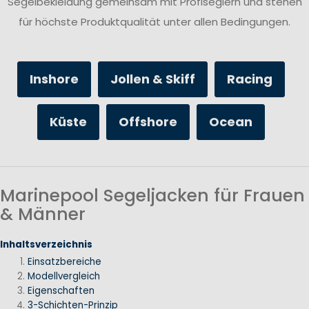
Segelbekleidung gemeinsam mit Profiseglern und stehen
für höchste Produktqualität unter allen Bedingungen.
Inshore
Jollen & Skiff
Racing
Küste
Offshore
Ocean
Marinepool Segeljacken für Frauen
& Männer
Inhaltsverzeichnis
Einsatzbereiche
Modellvergleich
Eigenschaften
3-Schichten-Prinzip