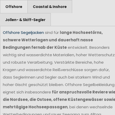
Offshore
Coastal & Inshore
Jollen- & Skiff-Segler
Offshore Segeljacken
sind für
lange Hochseetörns,
schwere Wetterlagen und dauerhaft nasse
Bedingungen fernab der Küste
entwickelt. Besonders
wichtig sind wasserdichte Materialien, hoher Wetterschutz
und robuste Verarbeitung. Verstärkte Bereiche, hohe
Kragen und wasserdichte Reißverschlüsse sorgen dafür,
dass Seglerinnen und Segler auch bei starkem Wind und
hoher Gischt geschützt bleiben. Offshore Segelbekleidung
eignet sich insbesondere
für anspruchsvolle Reviere wi
die Nordsee, die Ostsee, offene Küstengewässer sowi
mehrtägige Hochseepassagen
, bei denen wechselnde
Wetterbedingungen und rauer Seegang zum Alltag