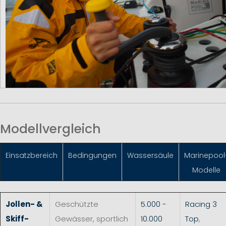
Modellvergleich
Einsatzbereich
Bedingungen
Wassersäule
Marinepool
Modelle
Jollen- &
Geschützte
5.000 -
Racing 3
Skiff-
Gewässer, sportlich
10.000
Top
,