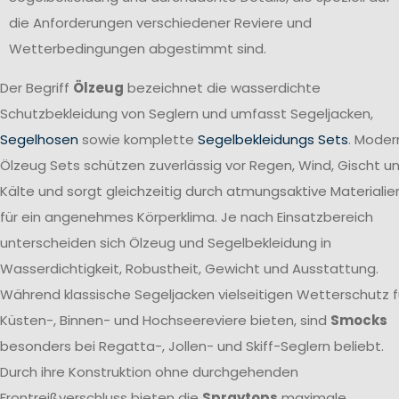
die Anforderungen verschiedener Reviere und
Wetterbedingungen abgestimmt sind.
Der Begriff
Ölzeug
bezeichnet die wasserdichte
Schutzbekleidung von Seglern und umfasst Segeljacken,
Segelhosen
sowie komplette
Segelbekleidungs Sets
. Moder
Ölzeug Sets schützen zuverlässig vor Regen, Wind, Gischt u
Kälte und sorgt gleichzeitig durch atmungsaktive Materialie
für ein angenehmes Körperklima. Je nach Einsatzbereich
unterscheiden sich Ölzeug und Segelbekleidung in
Wasserdichtigkeit, Robustheit, Gewicht und Ausstattung.
Während klassische Segeljacken vielseitigen Wetterschutz f
Küsten-, Binnen- und Hochseereviere bieten, sind
Smocks
besonders bei Regatta-, Jollen- und Skiff-Seglern beliebt.
Durch ihre Konstruktion ohne durchgehenden
Frontreißverschluss bieten die
Spraytops
maximale