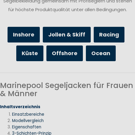
Segelbekleidung gemeinsam mit Profiseglern und stehen
für höchste Produktqualität unter allen Bedingungen.
Inshore
Jollen & Skiff
Racing
Küste
Offshore
Ocean
Marinepool Segeljacken für Frauen
& Männer
Inhaltsverzeichnis
Einsatzbereiche
Modellvergleich
Eigenschaften
3-Schichten-Prinzip