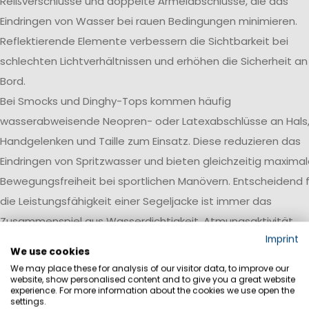
Reißverschlüsse und doppelte Ärmelabschlüsse, die das
Eindringen von Wasser bei rauen Bedingungen minimieren.
Reflektierende Elemente verbessern die Sichtbarkeit bei
schlechten Lichtverhältnissen und erhöhen die Sicherheit an
Bord.
Bei Smocks und Dinghy-Tops kommen häufig
wasserabweisende Neopren- oder Latexabschlüsse an Hals
Handgelenken und Taille zum Einsatz. Diese reduzieren das
Eindringen von Spritzwasser und bieten gleichzeitig maxima
Bewegungsfreiheit bei sportlichen Manövern. Entscheidend f
die Leistungsfähigkeit einer Segeljacke ist immer das
Zusammenspiel aus Wasserdichtigkeit, Atmungsaktivität,
Imprint
Robustheit und einer auf den jeweiligen Einsatzbereich
We use cookies
abgestimmten Ausstattung.
We may place these for analysis of our visitor data, to improve our
website, show personalised content and to give you a great website
Wasserdichtigkeit
experience. For more information about the cookies we use open the
settings.