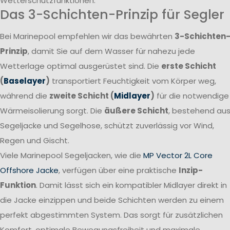
Wetterschutzfunktionen.
Das 3-Schichten-Prinzip für Segler
Bei Marinepool empfehlen wir das bewährten
3-Schichten
Prinzip
, damit Sie auf dem Wasser für nahezu jede
Wetterlage optimal ausgerüstet sind. Die
erste Schicht
(
Baselayer
)
transportiert Feuchtigkeit vom Körper weg,
während die
zweite Schicht (
Midlayer
)
für die notwendige
Wärmeisolierung sorgt. Die
äußere Schicht
, bestehend au
Segeljacke und Segelhose, schützt zuverlässig vor Wind,
Regen und Gischt.
Viele Marinepool Segeljacken, wie die
MP Vector 2L Core
Offshore Jacke
, verfügen über eine praktische
Inzip-
Funktion
. Damit lässt sich ein kompatibler Midlayer direkt in
die Jacke einzippen und beide Schichten werden zu einem
perfekt abgestimmten System. Das sorgt für zusätzlichen
Komfort, optimale Bewegungsfreiheit und maximale