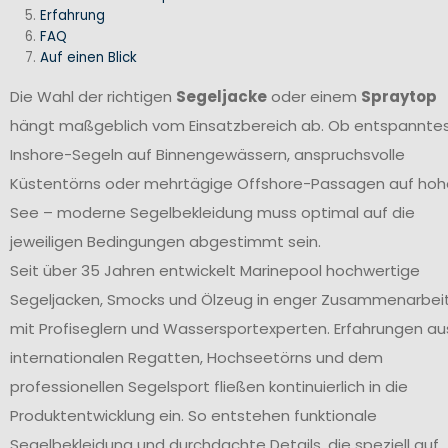
Erfahrung
FAQ
Auf einen Blick
Die Wahl der richtigen
Segeljacke
oder einem
Spraytop
hängt maßgeblich vom Einsatzbereich ab. Ob entspannte
Inshore-Segeln auf Binnengewässern, anspruchsvolle
Küstentörns oder mehrtägige Offshore-Passagen auf hoh
See – moderne Segelbekleidung muss optimal auf die
jeweiligen Bedingungen abgestimmt sein.
Seit über 35 Jahren entwickelt Marinepool hochwertige
Segeljacken, Smocks und Ölzeug in enger Zusammenarbei
mit Profiseglern und Wassersportexperten. Erfahrungen au
internationalen Regatten, Hochseetörns und dem
professionellen Segelsport fließen kontinuierlich in die
Produktentwicklung ein. So entstehen funktionale
Segelbekleidung und durchdachte Details, die speziell auf