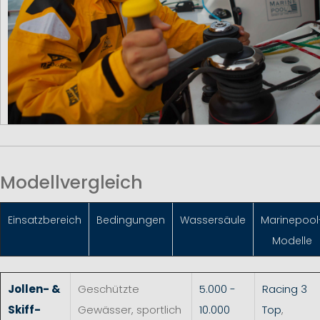
Modellvergleich
Einsatzbereich
Bedingungen
Wassersäule
Marinepool
Modelle
Jollen- &
Geschützte
5.000 -
Racing 3
Skiff-
Gewässer, sportlich
10.000
Top
,