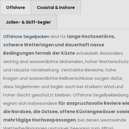
Offshore
Coastal & Inshore
Jollen- & Skiff-Segler
Offshore Segeljacken
sind für
lange Hochseetörns,
schwere Wetterlagen und dauerhaft nasse
Bedingungen fernab der Küste
entwickelt. Besonders
wichtig sind wasserdichte Materialien, hoher Wetterschutz
und robuste Verarbeitung. Verstärkte Bereiche, hohe
Kragen und wasserdichte Reißverschlüsse sorgen dafür,
dass Seglerinnen und Segler auch bei starkem Wind und
hoher Gischt geschützt bleiben. Offshore Segelbekleidung
eignet sich insbesondere
für anspruchsvolle Reviere wi
die Nordsee, die Ostsee, offene Küstengewässer sowi
mehrtägige Hochseepassagen
, bei denen wechselnde
Wetterbedingungen und rauer Seegang zum Alltag