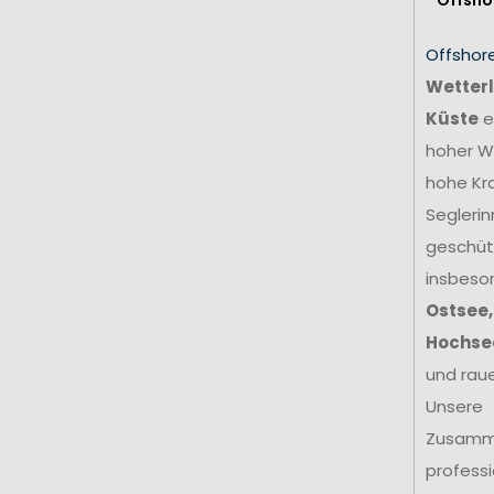
Offshor
Wetterl
Küste
e
hoher We
hohe Kr
Seglerin
geschütz
insbeso
Ostsee,
Hochse
und rau
Unsere
Zusamm
profess