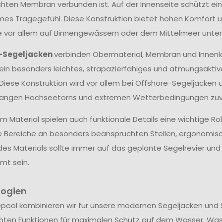
hten Membran verbunden ist. Auf der Innenseite schützt ein
s Tragegefühl. Diese Konstruktion bietet hohen Komfort un
ie vor allem auf Binnengewässern oder dem Mittelmeer unter
-Segeljacken
verbinden Obermaterial, Membran und Innenl
ein besonders leichtes, strapazierfähiges und atmungsakti
 Diese Konstruktion wird vor allem bei Offshore-Segeljacken 
langen Hochseetörns und extremen Wetterbedingungen zuve
 Material spielen auch funktionale Details eine wichtige Ro
e Bereiche an besonders beanspruchten Stellen, ergonomis
des Materials sollte immer auf das geplante Segelrevier u
mt sein.
logien
epool kombinieren wir für unsere modernen Segeljacken und 
hten Funktionen für maximalen Schutz auf dem Wasser. Wa