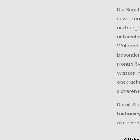
Der Begri
sowie ko
und sorgt
untersche
Während k
besonders
Frontreiß
Wasser. I
anspruchs
sicheren 
Damit Sie
Inshore-
einzelnen
Offsho