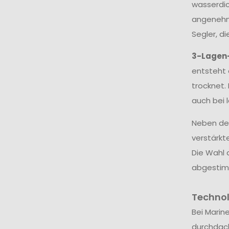
wasserdic
angenehme
Segler, d
3-Lagen
entsteht 
trocknet.
auch bei 
Neben dem
verstärkt
Die Wahl 
abgestim
Techno
Bei Marin
durchdac