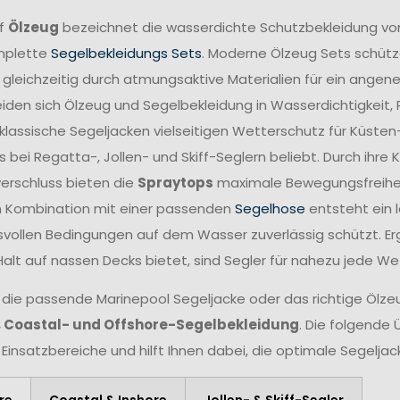
ff
Ölzeug
bezeichnet die wasserdichte Schutzbekleidung vo
mplette
Segelbekleidungs Sets
. Moderne Ölzeug Sets schütze
 gleichzeitig durch atmungsaktive Materialien für ein angen
iden sich Ölzeug und Segelbekleidung in Wasserdichtigkeit,
lassische Segeljacken vielseitigen Wetterschutz für Küsten
 bei Regatta-, Jollen- und Skiff-Seglern beliebt. Durch ihr
verschluss bieten die
Spraytops
maximale Bewegungsfreiheit 
n Kombination mit einer passenden
Segelhose
entsteht ein 
vollen Bedingungen auf dem Wasser zuverlässig schützt. Er
Halt auf nassen Decks bietet, sind Segler für nahezu jede W
 die passende Marinepool Segeljacke oder das richtige Ölzeug
, Coastal- und Offshore-Segelbekleidung
. Die folgende 
 Einsatzbereiche und hilft Ihnen dabei, die optimale Segelja
re
Coastal & Inshore
Jollen- & Skiff-Segler