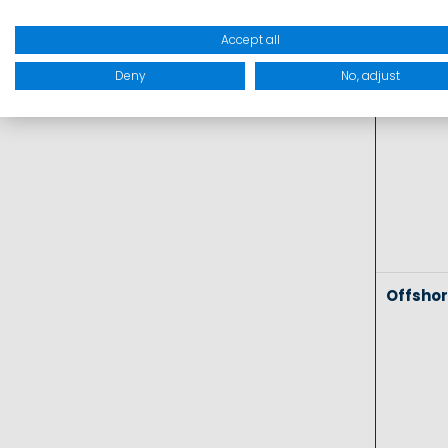
Coasta
Accept all
Deny
No, adjust
Offsho