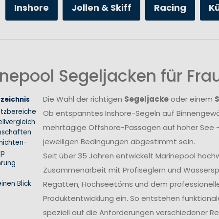
Inshore
Jollen & Skiff
Racing
K
nepool Segeljacken für Fr
Die Wahl der richtigen
Segeljacke
oder einem
rzeichnis
atzbereiche
Ob entspanntes Inshore-Segeln auf Binnengewäs
llvergleich
mehrtägige Offshore-Passagen auf hoher See –
nschaften
jeweiligen Bedingungen abgestimmt sein.
hichten-
ip
Seit über 35 Jahren entwickelt Marinepool hoch
hrung
Zusammenarbeit mit Profiseglern und Wasserspo
inen Blick
Regatten, Hochseetörns und dem professionellen 
Produktentwicklung ein. So entstehen funktional
speziell auf die Anforderungen verschiedener 