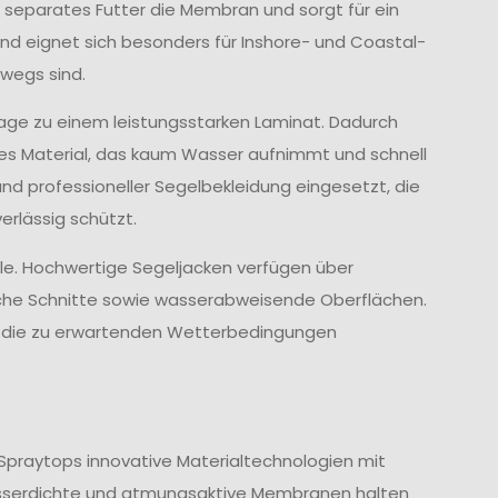
 separates Futter die Membran und sorgt für ein
d eignet sich besonders für Inshore- und Coastal-
wegs sind.
age zu einem leistungsstarken Laminat. Dadurch
ves Material, das kaum Wasser aufnimmt und schnell
und professioneller Segelbekleidung eingesetzt, die
rlässig schützt.
lle. Hochwertige Segeljacken verfügen über
che Schnitte sowie wasserabweisende Oberflächen.
nd die zu erwartenden Wetterbedingungen
Spraytops innovative Materialtechnologien mit
sserdichte und atmungsaktive Membranen halten