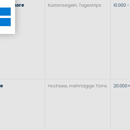
l
&
Inshore
Küstensegeln, Tagestrips
10.000 
re
Hochsee, mehrtägige Törns
20.000