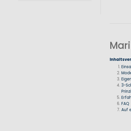
Mari
Inhaltsve
Eins
Mode
Eige
3-Sc
Prinz
Erfa
FAQ
Auf e