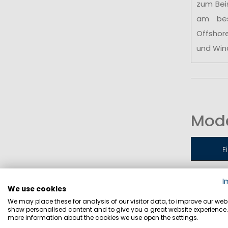
zum Bei
am be
Offshor
und Win
Mode
E
I
Jollen-
We use cookies
We may place these for analysis of our visitor data, to improve our webs
show personalised content and to give you a great website experience.
more information about the cookies we use open the settings.