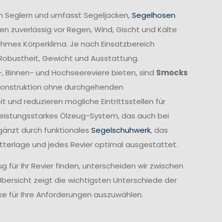
n Seglern und umfasst Segeljacken,
Segelhosen
n zuverlässig vor Regen, Wind, Gischt und Kälte
ehmes Körperklima. Je nach Einsatzbereich
 Robustheit, Gewicht und Ausstattung.
-, Binnen- und Hochseereviere bieten, sind
Smocks
e Konstruktion ohne durchgehenden
und reduzieren mögliche Eintrittsstellen für
leistungsstarkes Ölzeug-System, das auch bei
gänzt durch funktionales
Segelschuhwerk
, das
etterlage und jedes Revier optimal ausgestattet.
 für Ihr Revier finden, unterscheiden wir zwischen
Übersicht zeigt die wichtigsten Unterschiede der
cke für Ihre Anforderungen auszuwählen.