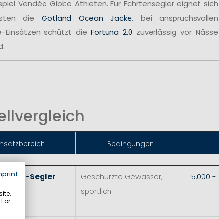
spiel Vendée Globe Athleten. Für Fahrtensegler eignet sich
sten die
Gotland Ocean Jacke
, bei anspruchsvollen
e-Einsätzen schützt die
Fortuna 2.0
zuverlässig vor Nässe
d.
llvergleich
insatzbereich
Bedingungen
mprint
 & Skiff-Segler
Geschützte Gewässer,
5.000 -
sportlich
ite,
 For