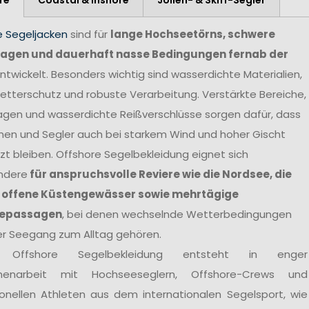
e Segeljacken
sind für
lange Hochseetörns, schwere
agen und dauerhaft nasse Bedingungen fernab der
ntwickelt. Besonders wichtig sind wasserdichte Materialien,
tterschutz und robuste Verarbeitung. Verstärkte Bereiche,
agen und wasserdichte Reißverschlüsse sorgen dafür, dass
nen und Segler auch bei starkem Wind und hoher Gischt
t bleiben. Offshore Segelbekleidung eignet sich
ndere
für anspruchsvolle Reviere wie die Nordsee, die
 offene Küstengewässer sowie mehrtägige
epassagen
, bei denen wechselnde Wetterbedingungen
er Seegang zum Alltag gehören.
 Offshore Segelbekleidung entsteht in enger
enarbeit mit Hochseeseglern, Offshore-Crews und
ionellen Athleten aus dem internationalen Segelsport, wie