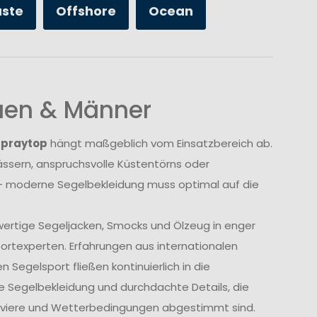
üste
Offshore
Ocean
auen & Männer
Spraytop
hängt maßgeblich vom Einsatzbereich ab.
sern, anspruchsvolle Küstentörns oder
 moderne Segelbekleidung muss optimal auf die
wertige Segeljacken, Smocks und Ölzeug in enger
rtexperten. Erfahrungen aus internationalen
Segelsport fließen kontinuierlich in die
e Segelbekleidung und durchdachte Details, die
Reviere und Wetterbedingungen abgestimmt sind.