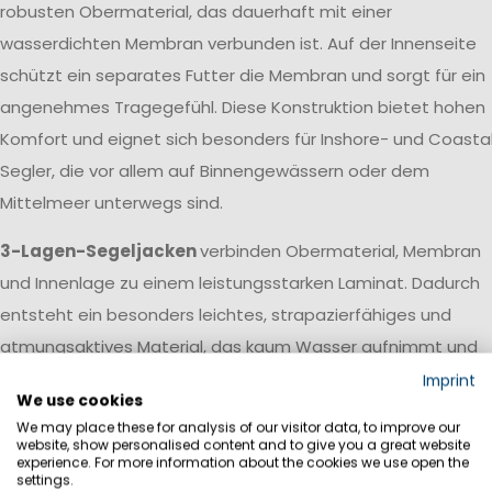
robusten Obermaterial, das dauerhaft mit einer
wasserdichten Membran verbunden ist. Auf der Innenseite
schützt ein separates Futter die Membran und sorgt für ein
angenehmes Tragegefühl. Diese Konstruktion bietet hohen
Komfort und eignet sich besonders für Inshore- und Coasta
Segler, die vor allem auf Binnengewässern oder dem
Mittelmeer unterwegs sind.
3-Lagen-Segeljacken
verbinden Obermaterial, Membran
und Innenlage zu einem leistungsstarken Laminat. Dadurch
entsteht ein besonders leichtes, strapazierfähiges und
atmungsaktives Material, das kaum Wasser aufnimmt und
schnell trocknet. Diese Konstruktion wird vor allem bei
Imprint
We use cookies
Offshore-Segeljacken und professioneller Segelbekleidung
We may place these for analysis of our visitor data, to improve our
eingesetzt, die auch bei langen Hochseetörns und extreme
website, show personalised content and to give you a great website
experience. For more information about the cookies we use open the
Wetterbedingungen zuverlässig schützt.
settings.