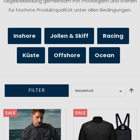
Segelbekleidung gemeinsam mit Profiseglern und stehen
für höchste Produktqualität unter allen Bedingungen.
Inshore
Jollen & Skiff
Racing
Küste
Offshore
Ocean
FILTER
SALE
SALE