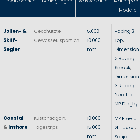
Einsatzbereich
Bedingungen
Wassersäule
Marinepool
Modelle
Jollen- &
Geschützte
5.000 -
Racing 3
Skiff-
Gewässer, sportlich
10.000
Top
,
Segler
mm
Dimension
3 Racing
Smock
,
Dimension
3 Racing
Neo Top
,
MP Dinghy
Coastal
Küstensegeln,
10.000 -
MP Riviera
&
Inshore
Tagestrips
15.000
2L Jacket
,
mm
Sonja