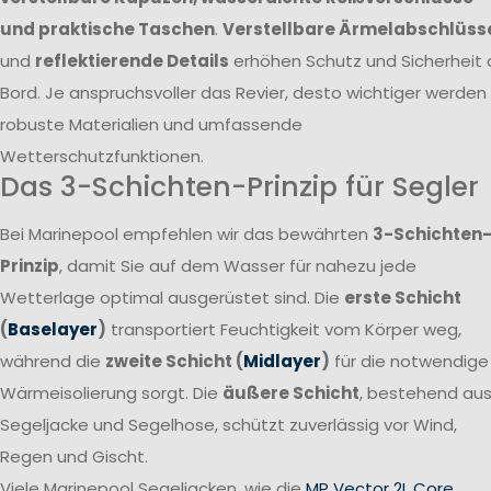
und praktische Taschen
.
Verstellbare Ärmelabschlüss
und
reflektierende Details
erhöhen Schutz und Sicherheit 
Bord. Je anspruchsvoller das Revier, desto wichtiger werden
robuste Materialien und umfassende
Wetterschutzfunktionen.
Das 3-Schichten-Prinzip für Segler
Bei Marinepool empfehlen wir das bewährten
3-Schichten
Prinzip
, damit Sie auf dem Wasser für nahezu jede
Wetterlage optimal ausgerüstet sind. Die
erste Schicht
(
Baselayer
)
transportiert Feuchtigkeit vom Körper weg,
während die
zweite Schicht (
Midlayer
)
für die notwendige
Wärmeisolierung sorgt. Die
äußere Schicht
, bestehend au
Segeljacke und Segelhose, schützt zuverlässig vor Wind,
Regen und Gischt.
Viele Marinepool Segeljacken, wie die
MP Vector 2L Core