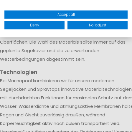
Neben dem Material spielen auch funktionale Details eine
Accept all
wichtige Rolle. Hochwertige Segeljacken verfügen über
verstärkte Bereiche an besonders beanspruchten Stellen,
Deny
No, adjust
ergonomische Schnitte sowie wasserabweisende
Oberflächen. Die Wahl des Materials sollte immer auf das
geplante Segelrevier und die zu erwartenden
Wetterbedingungen abgestimmt sein.
Technologien
Bei Marinepool kombinieren wir für unsere modernen
Segeljacken und Spraytops innovative Materialtechnologien
mit durchdachten Funktionen für maximalen Schutz auf de
Wasser. Wasserdichte und atmungsaktive Membranen halt
Regen und Gischt zuverlässig draußen, während
Körperfeuchtigkeit aktiv nach außen transportiert wird.
Verschweißte Nähte verhindern das Eindringen von Wasser 