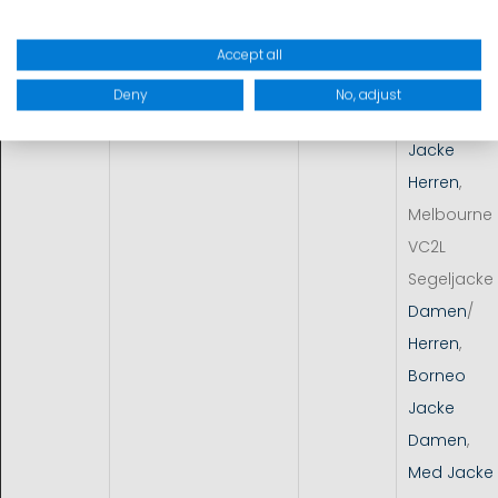
Coastal
Jacke
Accept all
Herren
,
Deny
No, adjust
Cardiff
Jacke
Herren
,
Melbourne
VC2L
Segeljacke
Damen
/
Herren
,
Borneo
Jacke
Damen
,
Med Jacke