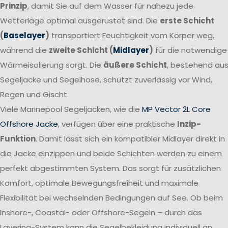
Prinzip
, damit Sie auf dem Wasser für nahezu jede
Wetterlage optimal ausgerüstet sind. Die
erste Schicht
(
Baselayer
)
transportiert Feuchtigkeit vom Körper weg,
während die
zweite Schicht (
Midlayer
)
für die notwendige
Wärmeisolierung sorgt. Die
äußere Schicht
, bestehend au
Segeljacke und Segelhose, schützt zuverlässig vor Wind,
Regen und Gischt.
Viele Marinepool Segeljacken, wie die
MP Vector 2L Core
Offshore Jacke
, verfügen über eine praktische
Inzip-
Funktion
. Damit lässt sich ein kompatibler Midlayer direkt in
die Jacke einzippen und beide Schichten werden zu einem
perfekt abgestimmten System. Das sorgt für zusätzlichen
Komfort, optimale Bewegungsfreiheit und maximale
Flexibilität bei wechselnden Bedingungen auf See. Ob beim
Inshore-, Coastal- oder Offshore-Segeln – durch das
Layering-System kann die Segelbekleidung individuell an