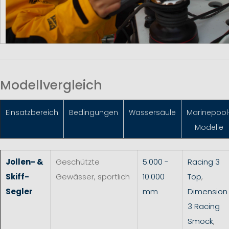
Modellvergleich
Einsatzbereich
Bedingungen
Wassersäule
Marinepool
Modelle
Jollen- &
Geschützte
5.000 -
Racing 3
Skiff-
Gewässer, sportlich
10.000
Top
,
Segler
mm
Dimension
3 Racing
Smock
,