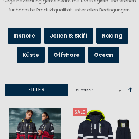
Segelbekleidung gemeinsam mit Profiseglern und stehen
für höchste Produktqualität unter allen Bedingungen.
Inshore
Jollen & Skiff
Racing
Küste
Offshore
Ocean
FILTER
SALE