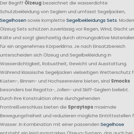
Der Begriff
Ölzeug
bezeichnet die wasserdichte
Schutzbekleidung von Seglern und umfasst Segeljacken,
Segelhosen
sowie komplette
Segelbekleidungs Sets
. Moder
Ölzeug Sets schützen zuverlässig vor Regen, Wind, Gischt u
Kälte und sorgt gleichzeitig durch atmungsaktive Materialie
für ein angenehmes Körperklima. Je nach Einsatzbereich
unterscheiden sich Ölzeug und Segelbekleidung in
Wasserdichtigkeit, Robustheit, Gewicht und Ausstattung.
Während klassische Segeljacken vielseitigen Wetterschutz f
Küsten-, Binnen- und Hochseereviere bieten, sind
Smocks
besonders bei Regatta-, Jollen- und Skiff-Seglern beliebt.
Durch ihre Konstruktion ohne durchgehenden
Frontreißverschluss bieten die
Spraytops
maximale
Bewegungsfreiheit und reduzieren mögliche Eintrittsstellen f
Wasser. In Kombination mit einer passenden
Segelhose
entsteht ein leistungsstarkes Ölzeug-System, das auch bei