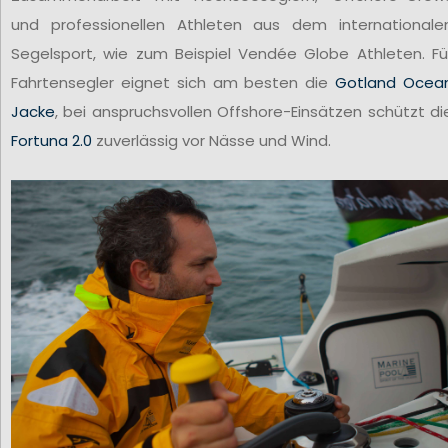
und professionellen Athleten aus dem internationale
Segelsport, wie zum Beispiel Vendée Globe Athleten. Fü
Fahrtensegler eignet sich am besten die
Gotland Ocea
Jacke
, bei anspruchsvollen Offshore-Einsätzen schützt di
Fortuna 2.0
zuverlässig vor Nässe und Wind.