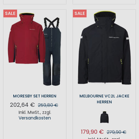
SALE
SALE
MORESBY SET HERREN
MELBOURNE VC2L JACKE
HERREN
202,64 €
259,80 €
Inkl. MwSt.
,
zzgl.
Versandkosten
179,90 €
279,90 €