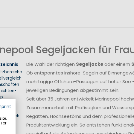
nepool Segeljacken für Fr
Die Wahl der richtigen
Segeljacke
oder einem
rzeichnis
atzbereiche
Ob entspanntes Inshore-Segeln auf Binnengewäs
llvergleich
mehrtägige Offshore-Passagen auf hoher See –
nschaften
jeweiligen Bedingungen abgestimmt sein.
hichten-
ip
Seit über 35 Jahren entwickelt Marinepool hoch
hrung
mprint
Zusammenarbeit mit Profiseglern und Wasserspo
inen Blick
Regatten, Hochseetörns und dem professionellen 
ite,
 For
Produktentwicklung ein. So entstehen funktional
speziell auf die Anforderungen verschiedener 