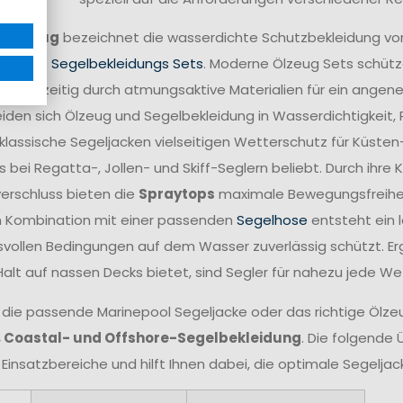
ff
Ölzeug
bezeichnet die wasserdichte Schutzbekleidung vo
mplette
Segelbekleidungs Sets
. Moderne Ölzeug Sets schütze
 gleichzeitig durch atmungsaktive Materialien für ein angen
iden sich Ölzeug und Segelbekleidung in Wasserdichtigkeit,
lassische Segeljacken vielseitigen Wetterschutz für Küsten
 bei Regatta-, Jollen- und Skiff-Seglern beliebt. Durch ihr
verschluss bieten die
Spraytops
maximale Bewegungsfreiheit 
n Kombination mit einer passenden
Segelhose
entsteht ein 
vollen Bedingungen auf dem Wasser zuverlässig schützt. Er
Halt auf nassen Decks bietet, sind Segler für nahezu jede W
 die passende Marinepool Segeljacke oder das richtige Ölzeug
, Coastal- und Offshore-Segelbekleidung
. Die folgende 
 Einsatzbereiche und hilft Ihnen dabei, die optimale Segelja