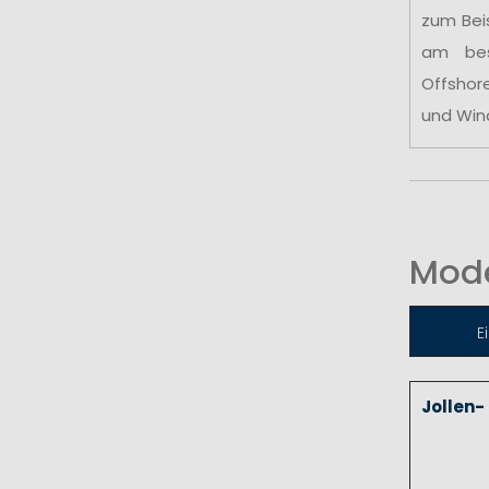
zum Bei
am be
Offshor
und Win
Mode
E
Jollen-