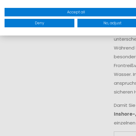
Accept all
Der Begri
sowie ko
Deny
No, adjust
und sorgt
untersche
Während k
besonders
Frontreiß
Wasser. I
anspruchs
sicheren 
Damit Sie
Inshore-
einzelnen