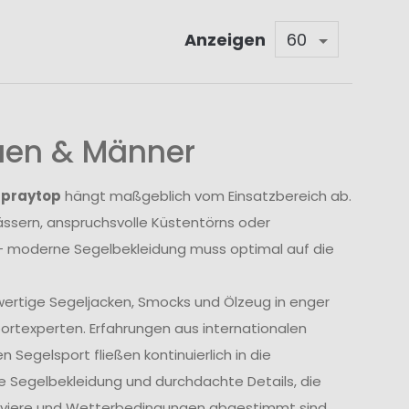
Anzeigen
auen & Männer
Spraytop
hängt maßgeblich vom Einsatzbereich ab.
sern, anspruchsvolle Küstentörns oder
 moderne Segelbekleidung muss optimal auf die
wertige Segeljacken, Smocks und Ölzeug in enger
rtexperten. Erfahrungen aus internationalen
Segelsport fließen kontinuierlich in die
e Segelbekleidung und durchdachte Details, die
Reviere und Wetterbedingungen abgestimmt sind.