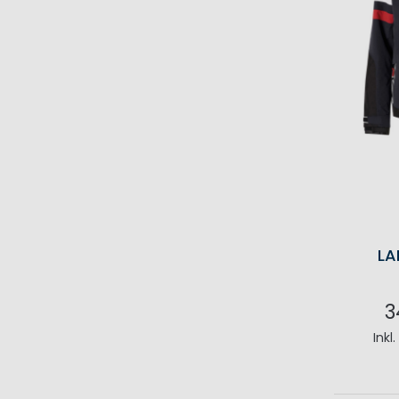
LA
3
Inkl
I