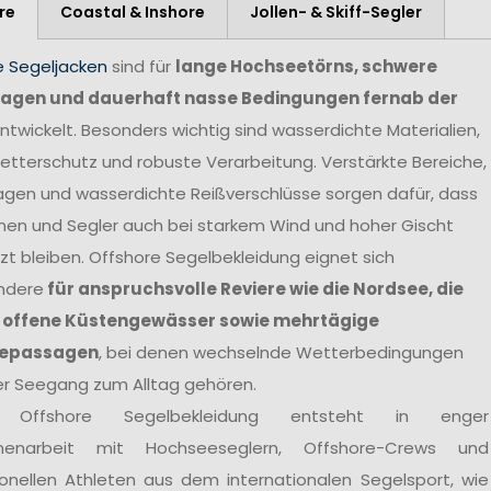
re
Coastal & Inshore
Jollen- & Skiff-Segler
e Segeljacken
sind für
lange Hochseetörns, schwere
agen und dauerhaft nasse Bedingungen fernab der
ntwickelt. Besonders wichtig sind wasserdichte Materialien,
tterschutz und robuste Verarbeitung. Verstärkte Bereiche,
agen und wasserdichte Reißverschlüsse sorgen dafür, dass
nen und Segler auch bei starkem Wind und hoher Gischt
t bleiben. Offshore Segelbekleidung eignet sich
ndere
für anspruchsvolle Reviere wie die Nordsee, die
 offene Küstengewässer sowie mehrtägige
epassagen
, bei denen wechselnde Wetterbedingungen
er Seegang zum Alltag gehören.
 Offshore Segelbekleidung entsteht in enger
enarbeit mit Hochseeseglern, Offshore-Crews und
ionellen Athleten aus dem internationalen Segelsport, wie