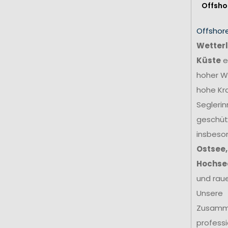
Offsho
Offshor
Wetterl
Küste
e
hoher We
hohe Kr
Seglerin
geschütz
insbeso
Ostsee,
Hochse
und rau
Unsere
Zusamm
profess