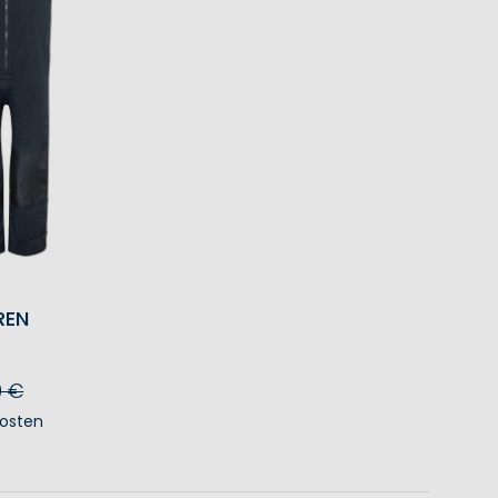
REN
0 €
osten
KORB