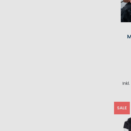
M
Inkl
I
SALE