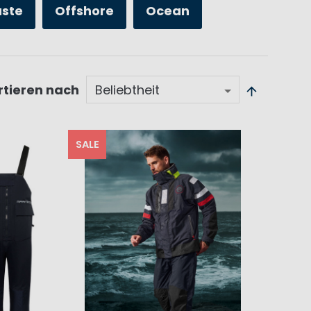
üste
Offshore
Ocean
rtieren nach
SALE