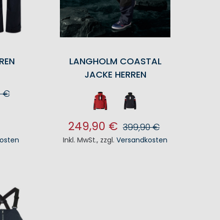
REN
LANGHOLM COASTAL
JACKE HERREN
0 €
KORB
249,90 €
399,90 €
osten
Inkl. MwSt.
,
zzgl.
Versandkosten
IN DEN WARENKORB