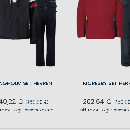
NGHOLM SET HERREN
MORESBY SET HER
40,22 €
202,64 €
369,80 €
259,8
. MwSt.
,
zzgl.
Versandkosten
Inkl. MwSt.
,
zzgl.
Versandk
N DEN WARENKORB
IN DEN WAREN