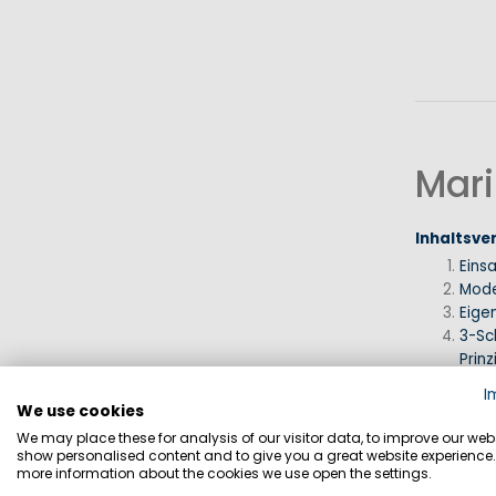
Mari
Inhaltsve
Eins
Mode
Eige
3-Sc
Prinz
Erfa
I
FAQ
We use cookies
Auf e
We may place these for analysis of our visitor data, to improve our webs
show personalised content and to give you a great website experience.
more information about the cookies we use open the settings.