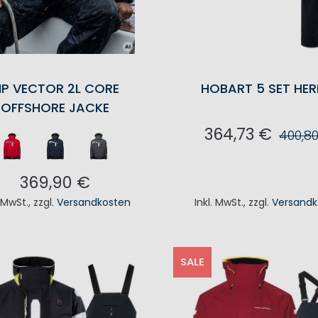
P VECTOR 2L CORE
HOBART 5 SET HER
OFFSHORE JACKE
364,73 €
400,8
IN DEN WAREN
369,90 €
. MwSt.
,
zzgl.
Versandkosten
Inkl. MwSt.
,
zzgl.
Versandk
N DEN WARENKORB
SALE