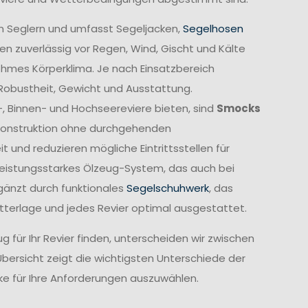
n Seglern und umfasst Segeljacken,
Segelhosen
n zuverlässig vor Regen, Wind, Gischt und Kälte
ehmes Körperklima. Je nach Einsatzbereich
 Robustheit, Gewicht und Ausstattung.
-, Binnen- und Hochseereviere bieten, sind
Smocks
e Konstruktion ohne durchgehenden
und reduzieren mögliche Eintrittsstellen für
leistungsstarkes Ölzeug-System, das auch bei
gänzt durch funktionales
Segelschuhwerk
, das
etterlage und jedes Revier optimal ausgestattet.
 für Ihr Revier finden, unterscheiden wir zwischen
Übersicht zeigt die wichtigsten Unterschiede der
cke für Ihre Anforderungen auszuwählen.