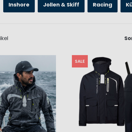
Inshore
Jollen & Skiff
Racing
K
ikel
So
SALE