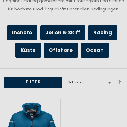
Segelbekleidung gemeinsam mit Profiseglern und stehen
für höchste Produktqualität unter allen Bedingungen.
Inshore
Jollen & Skiff
Racing
Küste
Offshore
Ocean
FILTER