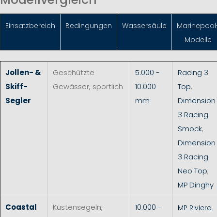
Einsatzbereich
Bedingungen
Wassersäule
Marinepool
Modelle
Jollen- &
Geschützte
5.000 -
Racing 3
Skiff-
Gewässer, sportlich
10.000
Top
,
Segler
mm
Dimension
3 Racing
Smock
,
Dimension
3 Racing
Neo Top
,
MP Dinghy
Coastal
Küstensegeln,
10.000 -
MP Riviera