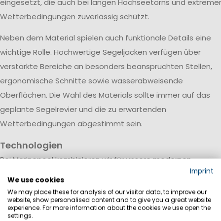
eingesetzt, die auch bei langen Hochseetörns und extreme
Wetterbedingungen zuverlässig schützt.
Neben dem Material spielen auch funktionale Details eine
wichtige Rolle. Hochwertige Segeljacken verfügen über
verstärkte Bereiche an besonders beanspruchten Stellen,
ergonomische Schnitte sowie wasserabweisende
Oberflächen. Die Wahl des Materials sollte immer auf das
geplante Segelrevier und die zu erwartenden
Wetterbedingungen abgestimmt sein.
Technologien
Bei Marinepool kombinieren wir für unsere modernen
Imprint
Segeljacken und Spraytops innovative Materialtechnologien
We use cookies
mit durchdachten Funktionen für maximalen Schutz auf de
We may place these for analysis of our visitor data, to improve our
website, show personalised content and to give you a great website
Wasser. Wasserdichte und atmungsaktive Membranen halt
experience. For more information about the cookies we use open the
settings.
Regen und Gischt zuverlässig draußen, während