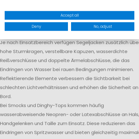
Körperfeuchtigkeit aktiv nach außen transportiert wird.
Verschweißte Nähte verhindern das Eindringen von Wasser 
Accept all
kritischen Stellen und erhöhen die langfristige Dichtigkeit de
Deny
No, adjust
Bekleidung.
Je nach Einsatzbereich verfügen Segeljacken zusätzlich übe
hohe Sturmkragen, verstellbare Kapuzen, wasserdichte
Reißverschlüsse und doppelte Ärmelabschlüsse, die das
Eindringen von Wasser bei rauen Bedingungen minimieren.
Reflektierende Elemente verbessern die Sichtbarkeit bei
schlechten Lichtverhältnissen und erhöhen die Sicherheit an
Bord.
Bei Smocks und Dinghy-Tops kommen häufig
wasserabweisende Neopren- oder Latexabschlüsse an Hals
Handgelenken und Taille zum Einsatz. Diese reduzieren das
Eindringen von Spritzwasser und bieten gleichzeitig maxima