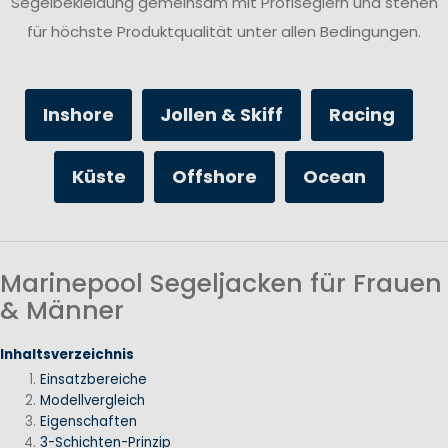
Segelbekleidung gemeinsam mit Profiseglern und stehen
für höchste Produktqualität unter allen Bedingungen.
Inshore
Jollen & Skiff
Racing
Küste
Offshore
Ocean
Marinepool Segeljacken für Frauen
& Männer
Inhaltsverzeichnis
Einsatzbereiche
Modellvergleich
Eigenschaften
3-Schichten-Prinzip