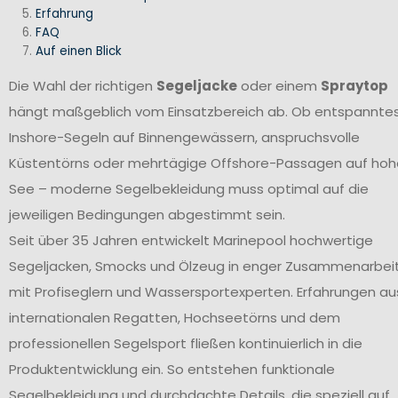
Erfahrung
FAQ
Auf einen Blick
Die Wahl der richtigen
Segeljacke
oder einem
Spraytop
hängt maßgeblich vom Einsatzbereich ab. Ob entspannte
Inshore-Segeln auf Binnengewässern, anspruchsvolle
Küstentörns oder mehrtägige Offshore-Passagen auf hoh
See – moderne Segelbekleidung muss optimal auf die
jeweiligen Bedingungen abgestimmt sein.
Seit über 35 Jahren entwickelt Marinepool hochwertige
Segeljacken, Smocks und Ölzeug in enger Zusammenarbei
mit Profiseglern und Wassersportexperten. Erfahrungen au
internationalen Regatten, Hochseetörns und dem
professionellen Segelsport fließen kontinuierlich in die
Produktentwicklung ein. So entstehen funktionale
Segelbekleidung und durchdachte Details, die speziell auf