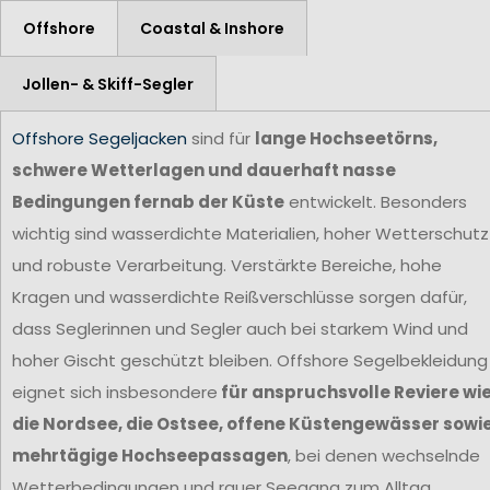
Offshore
Coastal & Inshore
Jollen- & Skiff-Segler
Offshore Segeljacken
sind für
lange Hochseetörns,
schwere Wetterlagen und dauerhaft nasse
Bedingungen fernab der Küste
entwickelt. Besonders
wichtig sind wasserdichte Materialien, hoher Wetterschutz
und robuste Verarbeitung. Verstärkte Bereiche, hohe
Kragen und wasserdichte Reißverschlüsse sorgen dafür,
dass Seglerinnen und Segler auch bei starkem Wind und
hoher Gischt geschützt bleiben. Offshore Segelbekleidung
eignet sich insbesondere
für anspruchsvolle Reviere wi
die Nordsee, die Ostsee, offene Küstengewässer sowi
mehrtägige Hochseepassagen
, bei denen wechselnde
Wetterbedingungen und rauer Seegang zum Alltag