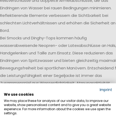
Reißverschlüsse und doppelte Ärmelabschlüsse, die das
Eindringen von Wasser bei rauen Bedingungen minimieren.
Reflektierende Elemente verbessern die Sichtbarkeit bei
schlechten Lichtverhältnissen und erhöhen die Sicherheit an
Bord.
Bei Smocks und Dinghy-Tops kommen häufig
wasserabweisende Neopren- oder Latexabschlüsse an Hals
Handgelenken und Taille zum Einsatz. Diese reduzieren das
Eindringen von Spritzwasser und bieten gleichzeitig maxima
Bewegungsfreiheit bei sportlichen Manövern. Entscheidend f
die Leistungsfähigkeit einer Segeljacke ist immer das
Zusammenspiel aus Wasserdichtigkeit, Atmungsaktivität,
Imprint
Robustheit und einer auf den jeweiligen Einsatzbereich
We use cookies
abgestimmten Ausstattung.
We may place these for analysis of our visitor data, to improve our
website, show personalised content and to give you a great website
Wasserdichtigkeit
experience. For more information about the cookies we use open the
settings.