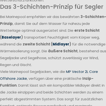
Wetterschutzfunktionen.
Das 3-Schichten-Prinzip für Segler
Bei Marinepool empfehlen wir das bewährten
3-Schichten
Prinzip
, damit Sie auf dem Wasser für nahezu jede
Wetterlage optimal ausgerüstet sind. Die
erste Schicht
(
Baselayer
)
transportiert Feuchtigkeit vom Körper weg,
während die
zweite Schicht (
Midlayer
)
für die notwendige
Wärmeisolierung sorgt. Die
äußere Schicht
, bestehend au
Segeljacke und Segelhose, schützt zuverlässig vor Wind,
Regen und Gischt.
Viele Marinepool Segeljacken, wie die
MP Vector 2L Core
Offshore Jacke
, verfügen über eine praktische
Inzip-
Funktion
. Damit lässt sich ein kompatibler Midlayer direkt in
die Jacke einzippen und beide Schichten werden zu einem
perfekt abgestimmten System. Das sorgt für zusätzlichen
Komfort, optimale Bewegungsfreiheit und maximale