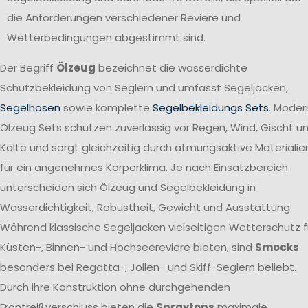
die Anforderungen verschiedener Reviere und
Wetterbedingungen abgestimmt sind.
Der Begriff
Ölzeug
bezeichnet die wasserdichte
Schutzbekleidung von Seglern und umfasst Segeljacken,
Segelhosen
sowie komplette
Segelbekleidungs Sets
. Moder
Ölzeug Sets schützen zuverlässig vor Regen, Wind, Gischt u
Kälte und sorgt gleichzeitig durch atmungsaktive Materialie
für ein angenehmes Körperklima. Je nach Einsatzbereich
unterscheiden sich Ölzeug und Segelbekleidung in
Wasserdichtigkeit, Robustheit, Gewicht und Ausstattung.
Während klassische Segeljacken vielseitigen Wetterschutz f
Küsten-, Binnen- und Hochseereviere bieten, sind
Smocks
besonders bei Regatta-, Jollen- und Skiff-Seglern beliebt.
Durch ihre Konstruktion ohne durchgehenden
Frontreißverschluss bieten die
Spraytops
maximale