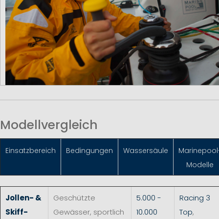
Modellvergleich
Einsatzbereich
Bedingungen
Wassersäule
Marinepool
Modelle
Jollen- &
Geschützte
5.000 -
Racing 3
Skiff-
Gewässer, sportlich
10.000
Top
,