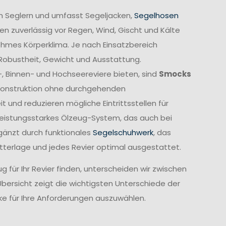
n Seglern und umfasst Segeljacken,
Segelhosen
n zuverlässig vor Regen, Wind, Gischt und Kälte
ehmes Körperklima. Je nach Einsatzbereich
 Robustheit, Gewicht und Ausstattung.
-, Binnen- und Hochseereviere bieten, sind
Smocks
e Konstruktion ohne durchgehenden
und reduzieren mögliche Eintrittsstellen für
leistungsstarkes Ölzeug-System, das auch bei
gänzt durch funktionales
Segelschuhwerk
, das
etterlage und jedes Revier optimal ausgestattet.
 für Ihr Revier finden, unterscheiden wir zwischen
Übersicht zeigt die wichtigsten Unterschiede der
cke für Ihre Anforderungen auszuwählen.