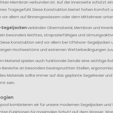
hten Membran verbunden ist. Auf der Innenseite schützt ein
s Tragegefühl. Diese Konstruktion bietet hohen Komfort un
ie vor allem auf Binnengewässern oder dem Mittelmeer unter
-Segeljacken
verbinden Obermaterial, Membran und Innenl
ein besonders leichtes, strapazierfähiges und atmungsakti
 Diese Konstruktion wird vor allem bei Offshore-Segeljacken 
langen Hochseetörns und extremen Wetterbedingungen zuve
 Material spielen auch funktionale Details eine wichtige Ro
e Bereiche an besonders beanspruchten Stellen, ergonomis
des Materials sollte immer auf das geplante Segelrevier u
mt sein.
logien
epool kombinieren wir für unsere modernen Segeljacken und 
hten Funktionen für maximalen Schutz auf dem Wasser. Wa