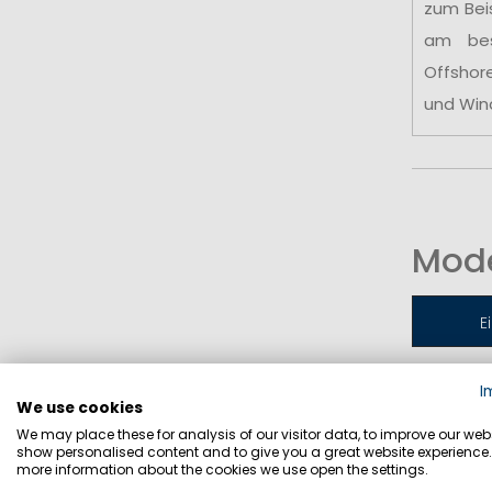
zum Bei
am be
Offshor
und Win
Mode
E
I
Jollen-
We use cookies
We may place these for analysis of our visitor data, to improve our webs
show personalised content and to give you a great website experience.
more information about the cookies we use open the settings.