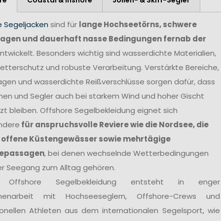
e Segeljacken
sind für
lange Hochseetörns, schwere
agen und dauerhaft nasse Bedingungen fernab der
ntwickelt. Besonders wichtig sind wasserdichte Materialien,
tterschutz und robuste Verarbeitung. Verstärkte Bereiche,
agen und wasserdichte Reißverschlüsse sorgen dafür, dass
nen und Segler auch bei starkem Wind und hoher Gischt
t bleiben. Offshore Segelbekleidung eignet sich
ndere
für anspruchsvolle Reviere wie die Nordsee, die
 offene Küstengewässer sowie mehrtägige
epassagen
, bei denen wechselnde Wetterbedingungen
er Seegang zum Alltag gehören.
 Offshore Segelbekleidung entsteht in enger
enarbeit mit Hochseeseglern, Offshore-Crews und
ionellen Athleten aus dem internationalen Segelsport, wie