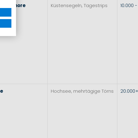
l
&
Inshore
Küstensegeln, Tagestrips
10.000 
re
Hochsee, mehrtägige Törns
20.000