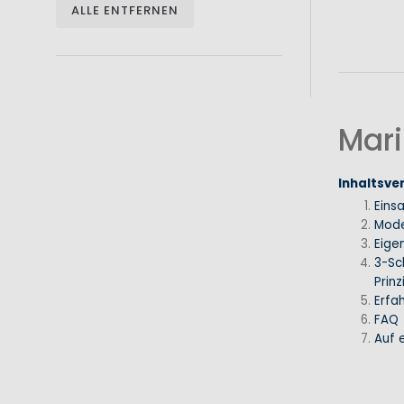
ALLE ENTFERNEN
Mari
Inhaltsve
Eins
Mode
Eige
3-Sc
Prinz
Erfa
FAQ
Auf e