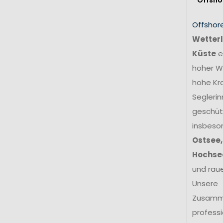
Offshor
Wetterl
Küste
e
hoher We
hohe Kr
Seglerin
geschütz
insbeso
Ostsee,
Hochse
und rau
Unsere
Zusamm
profess