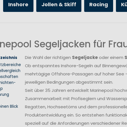
Inshore
Jollen & Skiff
Racing
K
nepool Segeljacken für Fr
Die Wahl der richtigen
Segeljacke
oder einem
rzeichnis
atzbereiche
Ob entspanntes Inshore-Segeln auf Binnengewäs
llvergleich
mehrtägige Offshore-Passagen auf hoher See –
nschaften
jeweiligen Bedingungen abgestimmt sein.
hichten-
ip
Seit über 35 Jahren entwickelt Marinepool hoch
hrung
Zusammenarbeit mit Profiseglern und Wasserspo
inen Blick
Regatten, Hochseetörns und dem professionellen 
Produktentwicklung ein. So entstehen funktional
speziell auf die Anforderungen verschiedener 