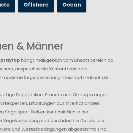
üste
Offshore
Ocean
auen & Männer
Spraytop
hängt maßgeblich vom Einsatzbereich ab.
sern, anspruchsvolle Küstentörns oder
 moderne Segelbekleidung muss optimal auf die
wertige Segeljacken, Smocks und Ölzeug in enger
rtexperten. Erfahrungen aus internationalen
Segelsport fließen kontinuierlich in die
e Segelbekleidung und durchdachte Details, die
Reviere und Wetterbedingungen abgestimmt sind.