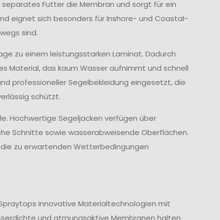
 separates Futter die Membran und sorgt für ein
d eignet sich besonders für Inshore- und Coastal-
wegs sind.
age zu einem leistungsstarken Laminat. Dadurch
ves Material, das kaum Wasser aufnimmt und schnell
und professioneller Segelbekleidung eingesetzt, die
rlässig schützt.
lle. Hochwertige Segeljacken verfügen über
che Schnitte sowie wasserabweisende Oberflächen.
nd die zu erwartenden Wetterbedingungen
Spraytops innovative Materialtechnologien mit
sserdichte und atmungsaktive Membranen halten