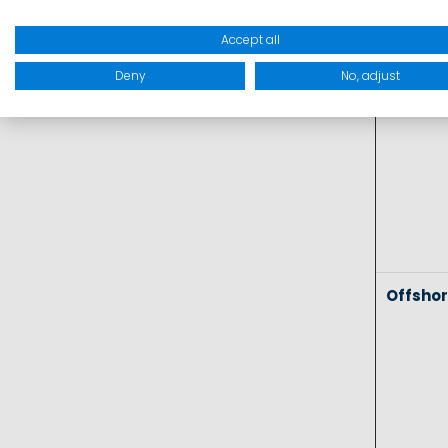
Coasta
Accept all
Deny
No, adjust
Offsho