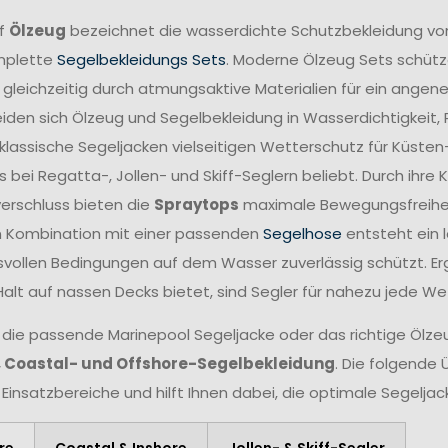
ff
Ölzeug
bezeichnet die wasserdichte Schutzbekleidung vo
mplette
Segelbekleidungs Sets
. Moderne Ölzeug Sets schütze
 gleichzeitig durch atmungsaktive Materialien für ein angen
iden sich Ölzeug und Segelbekleidung in Wasserdichtigkeit,
lassische Segeljacken vielseitigen Wetterschutz für Küsten
 bei Regatta-, Jollen- und Skiff-Seglern beliebt. Durch ihr
verschluss bieten die
Spraytops
maximale Bewegungsfreiheit 
n Kombination mit einer passenden
Segelhose
entsteht ein 
vollen Bedingungen auf dem Wasser zuverlässig schützt. Er
Halt auf nassen Decks bietet, sind Segler für nahezu jede W
 die passende Marinepool Segeljacke oder das richtige Ölzeug
, Coastal- und Offshore-Segelbekleidung
. Die folgende 
 Einsatzbereiche und hilft Ihnen dabei, die optimale Segelja
re
Coastal & Inshore
Jollen- & Skiff-Segler