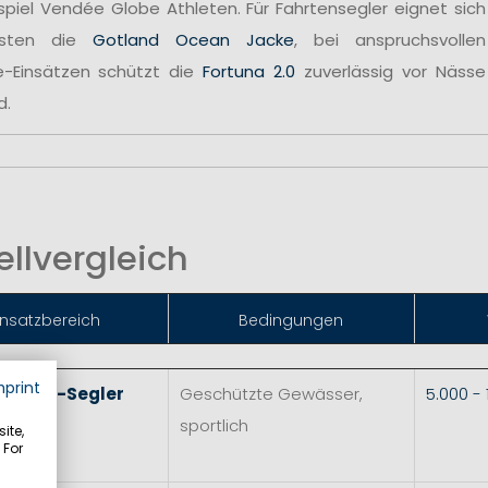
spiel Vendée Globe Athleten. Für Fahrtensegler eignet sich
sten die
Gotland Ocean Jacke
, bei anspruchsvollen
e-Einsätzen schützt die
Fortuna 2.0
zuverlässig vor Nässe
d.
llvergleich
insatzbereich
Bedingungen
mprint
 & Skiff-Segler
Geschützte Gewässer,
5.000 -
sportlich
ite,
 For