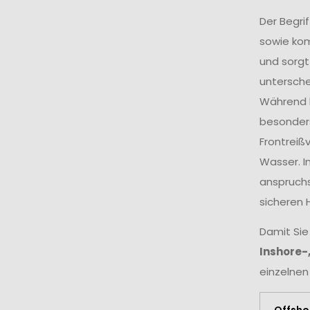
Der Begri
sowie ko
und sorgt
untersche
Während k
besonders
Frontreiß
Wasser. I
anspruchs
sicheren 
Damit Sie
Inshore-
einzelnen
Offsho