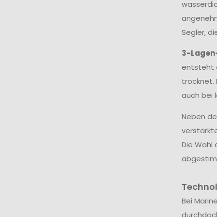
wasserdic
angenehme
Segler, d
3-Lagen
entsteht 
trocknet.
auch bei 
Neben dem
verstärkt
Die Wahl 
abgestim
Techno
Bei Marin
durchdac