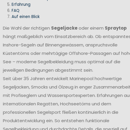
Erfahrung
FAQ
Auf einen Blick
Die Wahl der richtigen
Segeljacke
oder einem
Spraytop
hängt maßgeblich vom Einsatzbereich ab. Ob entspannte
Inshore-Segeln auf Binnengewässern, anspruchsvolle
Küstentörns oder mehrtägige Offshore-Passagen auf hoh
See – moderne Segelbekleidung muss optimal auf die
jeweiligen Bedingungen abgestimmt sein.
Seit über 35 Jahren entwickelt Marinepool hochwertige
Segeljacken, Smocks und Ölzeug in enger Zusammenarbei
mit Profiseglern und Wassersportexperten. Erfahrungen au
internationalen Regatten, Hochseetörns und dem
professionellen Segelsport fließen kontinuierlich in die
Produktentwicklung ein. So entstehen funktionale
Segelbekleidung und durchdachte Details, die speziell auf