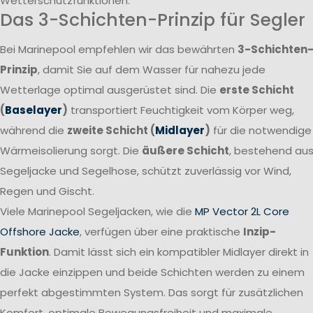
Wetterschutzfunktionen.
Das 3-Schichten-Prinzip für Segler
Bei Marinepool empfehlen wir das bewährten
3-Schichten
Prinzip
, damit Sie auf dem Wasser für nahezu jede
Wetterlage optimal ausgerüstet sind. Die
erste Schicht
(
Baselayer
)
transportiert Feuchtigkeit vom Körper weg,
während die
zweite Schicht (
Midlayer
)
für die notwendige
Wärmeisolierung sorgt. Die
äußere Schicht
, bestehend au
Segeljacke und Segelhose, schützt zuverlässig vor Wind,
Regen und Gischt.
Viele Marinepool Segeljacken, wie die
MP Vector 2L Core
Offshore Jacke
, verfügen über eine praktische
Inzip-
Funktion
. Damit lässt sich ein kompatibler Midlayer direkt in
die Jacke einzippen und beide Schichten werden zu einem
perfekt abgestimmten System. Das sorgt für zusätzlichen
Komfort, optimale Bewegungsfreiheit und maximale