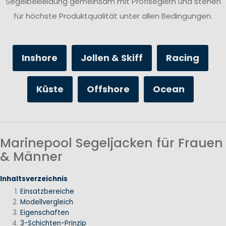
Segelbekleidung gemeinsam mit Profiseglern und stehen
für höchste Produktqualität unter allen Bedingungen.
Inshore
Jollen & Skiff
Racing
Küste
Offshore
Ocean
Marinepool Segeljacken für Frauen
& Männer
Inhaltsverzeichnis
Einsatzbereiche
Modellvergleich
Eigenschaften
3-Schichten-Prinzip