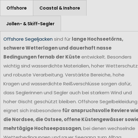
Offshore
Coastal & Inshore
Jollen- & Skiff-Segler
Offshore Segeljacken
sind für
lange Hochseetörns,
schwere Wetterlagen und dauerhaft nasse
Bedingungen fernab der Küste
entwickelt. Besonders
wichtig sind wasserdichte Materialien, hoher Wetterschutz
und robuste Verarbeitung. Verstärkte Bereiche, hohe
Kragen und wasserdichte Reißverschlüsse sorgen dafür,
dass Seglerinnen und Segler auch bei starkem Wind und
hoher Gischt geschützt bleiben. Offshore Segelbekleidung
eignet sich insbesondere
für anspruchsvolle Reviere wi
die Nordsee, die Ostsee, offene Küstengewässer sowi
mehrtägige Hochseepassagen
, bei denen wechselnde
Wetterbedingungen und rauer Seegang zum Alltag