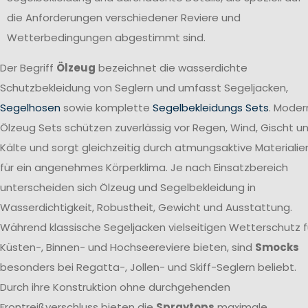
die Anforderungen verschiedener Reviere und
Wetterbedingungen abgestimmt sind.
Der Begriff
Ölzeug
bezeichnet die wasserdichte
Schutzbekleidung von Seglern und umfasst Segeljacken,
Segelhosen
sowie komplette
Segelbekleidungs Sets
. Moder
Ölzeug Sets schützen zuverlässig vor Regen, Wind, Gischt u
Kälte und sorgt gleichzeitig durch atmungsaktive Materialie
für ein angenehmes Körperklima. Je nach Einsatzbereich
unterscheiden sich Ölzeug und Segelbekleidung in
Wasserdichtigkeit, Robustheit, Gewicht und Ausstattung.
Während klassische Segeljacken vielseitigen Wetterschutz f
Küsten-, Binnen- und Hochseereviere bieten, sind
Smocks
besonders bei Regatta-, Jollen- und Skiff-Seglern beliebt.
Durch ihre Konstruktion ohne durchgehenden
Frontreißverschluss bieten die
Spraytops
maximale