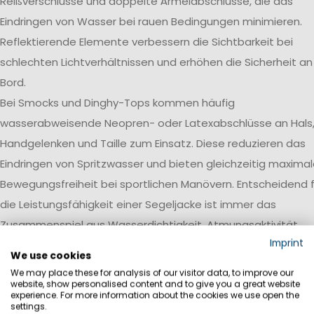
Reißverschlüsse und doppelte Ärmelabschlüsse, die das
Eindringen von Wasser bei rauen Bedingungen minimieren.
Reflektierende Elemente verbessern die Sichtbarkeit bei
schlechten Lichtverhältnissen und erhöhen die Sicherheit an
Bord.
Bei Smocks und Dinghy-Tops kommen häufig
wasserabweisende Neopren- oder Latexabschlüsse an Hals
Handgelenken und Taille zum Einsatz. Diese reduzieren das
Eindringen von Spritzwasser und bieten gleichzeitig maxima
Bewegungsfreiheit bei sportlichen Manövern. Entscheidend f
die Leistungsfähigkeit einer Segeljacke ist immer das
Zusammenspiel aus Wasserdichtigkeit, Atmungsaktivität,
Imprint
Robustheit und einer auf den jeweiligen Einsatzbereich
We use cookies
abgestimmten Ausstattung.
We may place these for analysis of our visitor data, to improve our
website, show personalised content and to give you a great website
Wasserdichtigkeit
experience. For more information about the cookies we use open the
settings.