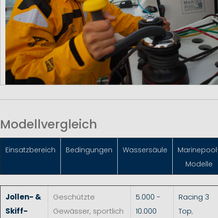
Modellvergleich
Einsatzbereich
Bedingungen
Wassersäule
Marinepool
Modelle
Jollen- &
Geschützte
5.000 -
Racing 3
Skiff-
Gewässer, sportlich
10.000
Top
,