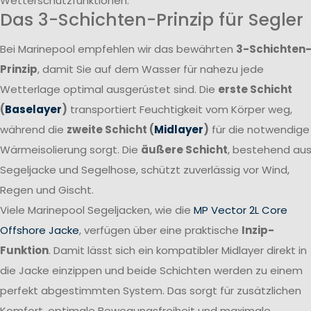
Wetterschutzfunktionen.
Das 3-Schichten-Prinzip für Segler
Bei Marinepool empfehlen wir das bewährten
3-Schichten
Prinzip
, damit Sie auf dem Wasser für nahezu jede
Wetterlage optimal ausgerüstet sind. Die
erste Schicht
(
Baselayer
)
transportiert Feuchtigkeit vom Körper weg,
während die
zweite Schicht (
Midlayer
)
für die notwendige
Wärmeisolierung sorgt. Die
äußere Schicht
, bestehend au
Segeljacke und Segelhose, schützt zuverlässig vor Wind,
Regen und Gischt.
Viele Marinepool Segeljacken, wie die
MP Vector 2L Core
Offshore Jacke
, verfügen über eine praktische
Inzip-
Funktion
. Damit lässt sich ein kompatibler Midlayer direkt in
die Jacke einzippen und beide Schichten werden zu einem
perfekt abgestimmten System. Das sorgt für zusätzlichen
Komfort, optimale Bewegungsfreiheit und maximale