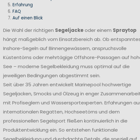
Erfahrung
FAQ
Auf einen Blick
Die Wahl der richtigen
Segeljacke
oder einem
Spraytop
hängt maßgeblich vom Einsatzbereich ab. Ob entspannte
Inshore-Segeln auf Binnengewässern, anspruchsvolle
Küstentörns oder mehrtägige Offshore-Passagen auf hoh
See – moderne Segelbekleidung muss optimal auf die
jeweiligen Bedingungen abgestimmt sein.
Seit über 35 Jahren entwickelt Marinepool hochwertige
Segeljacken, Smocks und Ölzeug in enger Zusammenarbei
mit Profiseglern und Wassersportexperten. Erfahrungen au
internationalen Regatten, Hochseetörns und dem
professionellen Segelsport fließen kontinuierlich in die
Produktentwicklung ein. So entstehen funktionale
Segelbekleidung und durchdachte Details, die speziell auf