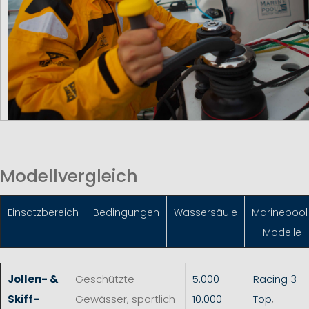
Modellvergleich
Einsatzbereich
Bedingungen
Wassersäule
Marinepool
Modelle
Jollen- &
Geschützte
5.000 -
Racing 3
Skiff-
Gewässer, sportlich
10.000
Top
,