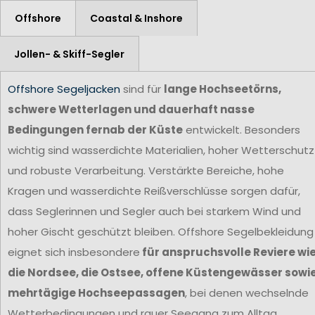
Offshore
Coastal & Inshore
Jollen- & Skiff-Segler
Offshore Segeljacken
sind für
lange Hochseetörns,
schwere Wetterlagen und dauerhaft nasse
Bedingungen fernab der Küste
entwickelt. Besonders
wichtig sind wasserdichte Materialien, hoher Wetterschutz
und robuste Verarbeitung. Verstärkte Bereiche, hohe
Kragen und wasserdichte Reißverschlüsse sorgen dafür,
dass Seglerinnen und Segler auch bei starkem Wind und
hoher Gischt geschützt bleiben. Offshore Segelbekleidung
eignet sich insbesondere
für anspruchsvolle Reviere wi
die Nordsee, die Ostsee, offene Küstengewässer sowi
mehrtägige Hochseepassagen
, bei denen wechselnde
Wetterbedingungen und rauer Seegang zum Alltag