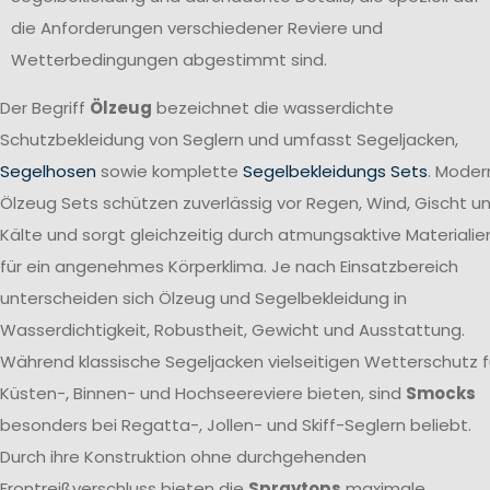
die Anforderungen verschiedener Reviere und
Wetterbedingungen abgestimmt sind.
Der Begriff
Ölzeug
bezeichnet die wasserdichte
Schutzbekleidung von Seglern und umfasst Segeljacken,
Segelhosen
sowie komplette
Segelbekleidungs Sets
. Moder
Ölzeug Sets schützen zuverlässig vor Regen, Wind, Gischt u
Kälte und sorgt gleichzeitig durch atmungsaktive Materialie
für ein angenehmes Körperklima. Je nach Einsatzbereich
unterscheiden sich Ölzeug und Segelbekleidung in
Wasserdichtigkeit, Robustheit, Gewicht und Ausstattung.
Während klassische Segeljacken vielseitigen Wetterschutz f
Küsten-, Binnen- und Hochseereviere bieten, sind
Smocks
besonders bei Regatta-, Jollen- und Skiff-Seglern beliebt.
Durch ihre Konstruktion ohne durchgehenden
Frontreißverschluss bieten die
Spraytops
maximale