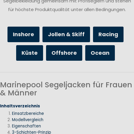
Segelbekleidung gemeinsam mit Profiseglern und stehen
für höchste Produktqualität unter allen Bedingungen.
Inshore
Jollen & Skiff
Racing
Küste
Offshore
Ocean
Marinepool Segeljacken für Frauen
& Männer
Inhaltsverzeichnis
Einsatzbereiche
Modellvergleich
Eigenschaften
3-Schichten-Prinzip