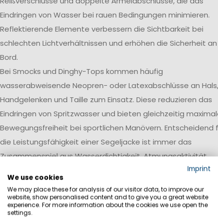
Reißverschlüsse und doppelte Ärmelabschlüsse, die das
Eindringen von Wasser bei rauen Bedingungen minimieren.
Reflektierende Elemente verbessern die Sichtbarkeit bei
schlechten Lichtverhältnissen und erhöhen die Sicherheit an
Bord.
Bei Smocks und Dinghy-Tops kommen häufig
wasserabweisende Neopren- oder Latexabschlüsse an Hals
Handgelenken und Taille zum Einsatz. Diese reduzieren das
Eindringen von Spritzwasser und bieten gleichzeitig maxima
Bewegungsfreiheit bei sportlichen Manövern. Entscheidend f
die Leistungsfähigkeit einer Segeljacke ist immer das
Zusammenspiel aus Wasserdichtigkeit, Atmungsaktivität,
Imprint
Robustheit und einer auf den jeweiligen Einsatzbereich
We use cookies
abgestimmten Ausstattung.
We may place these for analysis of our visitor data, to improve our
website, show personalised content and to give you a great website
Wasserdichtigkeit
experience. For more information about the cookies we use open the
settings.