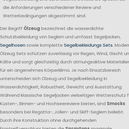
die Anforderungen verschiedener Reviere und
Wetterbedingungen abgestimmt sind.
Der Begriff
Ölzeug
bezeichnet die wasserdichte
Schutzbekleidung von Seglern und umfasst Segeljacken,
Segelhosen
sowie komplette
Segelbekleidungs Sets
. Moder
Ölzeug Sets schützen zuverlässig vor Regen, Wind, Gischt u
Kälte und sorgt gleichzeitig durch atmungsaktive Materialie
für ein angenehmes Körperklima. Je nach Einsatzbereich
unterscheiden sich Ölzeug und Segelbekleidung in
Wasserdichtigkeit, Robustheit, Gewicht und Ausstattung.
Während klassische Segeljacken vielseitigen Wetterschutz f
Küsten-, Binnen- und Hochseereviere bieten, sind
Smocks
besonders bei Regatta-, Jollen- und Skiff-Seglern beliebt.
Durch ihre Konstruktion ohne durchgehenden
Frontreißverschluss bieten die
Spraytops
maximale