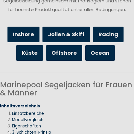
Segelbekleidung gemeinsam mit Profiseglern und stehen
für höchste Produktqualität unter allen Bedingungen.
Inshore
Jollen & Skiff
Racing
Küste
Offshore
Ocean
Marinepool Segeljacken für Frauen
& Männer
Inhaltsverzeichnis
Einsatzbereiche
Modellvergleich
Eigenschaften
3-Schichten-Prinzip