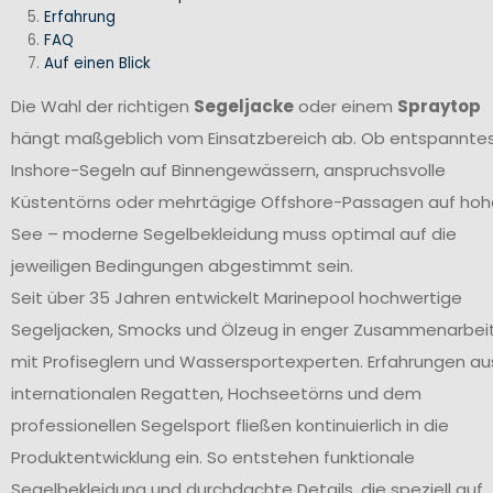
Erfahrung
FAQ
Auf einen Blick
Die Wahl der richtigen
Segeljacke
oder einem
Spraytop
hängt maßgeblich vom Einsatzbereich ab. Ob entspannte
Inshore-Segeln auf Binnengewässern, anspruchsvolle
Küstentörns oder mehrtägige Offshore-Passagen auf hoh
See – moderne Segelbekleidung muss optimal auf die
jeweiligen Bedingungen abgestimmt sein.
Seit über 35 Jahren entwickelt Marinepool hochwertige
Segeljacken, Smocks und Ölzeug in enger Zusammenarbei
mit Profiseglern und Wassersportexperten. Erfahrungen au
internationalen Regatten, Hochseetörns und dem
professionellen Segelsport fließen kontinuierlich in die
Produktentwicklung ein. So entstehen funktionale
Segelbekleidung und durchdachte Details, die speziell auf