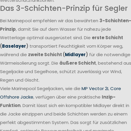
Wetterschutzfunktionen.
Das 3-Schichten-Prinzip für Segler
Bei Marinepool empfehlen wir das bewährten
3-Schichten
Prinzip
, damit Sie auf dem Wasser für nahezu jede
Wetterlage optimal ausgerüstet sind. Die
erste Schicht
(
Baselayer
)
transportiert Feuchtigkeit vom Körper weg,
während die
zweite Schicht (
Midlayer
)
für die notwendige
Wärmeisolierung sorgt. Die
äußere Schicht
, bestehend au
Segeljacke und Segelhose, schützt zuverlässig vor Wind,
Regen und Gischt.
Viele Marinepool Segeljacken, wie die
MP Vector 2L Core
Offshore Jacke
, verfügen über eine praktische
Inzip-
Funktion
. Damit lässt sich ein kompatibler Midlayer direkt in
die Jacke einzippen und beide Schichten werden zu einem
perfekt abgestimmten System. Das sorgt für zusätzlichen
Komfort, optimale Bewegungsfreiheit und maximale