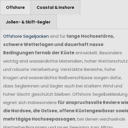
Offshore
Coastal & Inshore
Jollen- & Skiff-Segler
Offshore Segeljacken
sind für
lange Hochseetörns,
schwere Wetterlagen und dauerhaft nasse
Bedingungen fernab der Küste
entwickelt. Besonders
wichtig sind wasserdichte Materialien, hoher Wetterschutz
und robuste Verarbeitung. Verstärkte Bereiche, hohe
Kragen und wasserdichte Reißverschlüsse sorgen dafür,
dass Seglerinnen und Segler auch bei starkem Wind und
hoher Gischt geschützt bleiben. Offshore Segelbekleidung
eignet sich insbesondere
für anspruchsvolle Reviere wi
die Nordsee, die Ostsee, offene Küstengewässer sowi
mehrtägige Hochseepassagen
, bei denen wechselnde
Wetterbedingungen und rauer Seegang zum Alltag