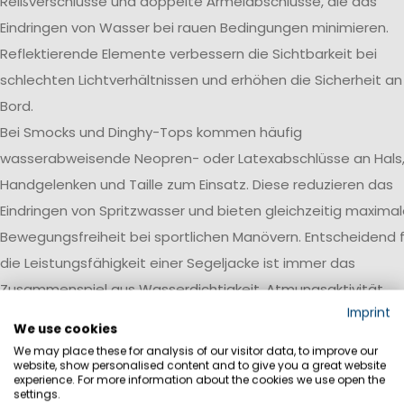
Reißverschlüsse und doppelte Ärmelabschlüsse, die das
Eindringen von Wasser bei rauen Bedingungen minimieren.
Reflektierende Elemente verbessern die Sichtbarkeit bei
schlechten Lichtverhältnissen und erhöhen die Sicherheit an
Bord.
Bei Smocks und Dinghy-Tops kommen häufig
wasserabweisende Neopren- oder Latexabschlüsse an Hals
Handgelenken und Taille zum Einsatz. Diese reduzieren das
Eindringen von Spritzwasser und bieten gleichzeitig maxima
Bewegungsfreiheit bei sportlichen Manövern. Entscheidend f
die Leistungsfähigkeit einer Segeljacke ist immer das
Zusammenspiel aus Wasserdichtigkeit, Atmungsaktivität,
Imprint
Robustheit und einer auf den jeweiligen Einsatzbereich
We use cookies
abgestimmten Ausstattung.
We may place these for analysis of our visitor data, to improve our
website, show personalised content and to give you a great website
Wasserdichtigkeit
experience. For more information about the cookies we use open the
settings.