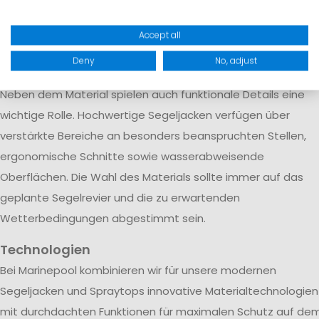
schnell trocknet. Diese Konstruktion wird vor allem bei
Offshore-Segeljacken und professioneller Segelbekleidung
Accept all
eingesetzt, die auch bei langen Hochseetörns und extreme
Deny
No, adjust
Wetterbedingungen zuverlässig schützt.
Neben dem Material spielen auch funktionale Details eine
wichtige Rolle. Hochwertige Segeljacken verfügen über
verstärkte Bereiche an besonders beanspruchten Stellen,
ergonomische Schnitte sowie wasserabweisende
Oberflächen. Die Wahl des Materials sollte immer auf das
geplante Segelrevier und die zu erwartenden
Wetterbedingungen abgestimmt sein.
Technologien
Bei Marinepool kombinieren wir für unsere modernen
Segeljacken und Spraytops innovative Materialtechnologien
mit durchdachten Funktionen für maximalen Schutz auf de