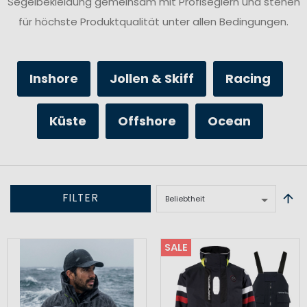
Segelbekleidung gemeinsam mit Profiseglern und stehen
für höchste Produktqualität unter allen Bedingungen.
Inshore
Jollen & Skiff
Racing
Küste
Offshore
Ocean
FILTER
SALE