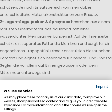
Membranen, die zuverlässig vor Regen, Wind und Gischt
schützen. Je nach Einsatzbereich kommen dabei
unterschiedliche Materialkonstruktionen zum Einsatz.
2-Lagen-Segeljacken & Spraytops
bestehen aus einem
robusten Obermaterial, das dauerhaft mit einer
wasserdichten Membran verbunden ist. Auf der Innenseite
schützt ein separates Futter die Membran und sorgt für ein
angenehmes Tragegefühl. Diese Konstruktion bietet hohen
Komfort und eignet sich besonders für Inshore- und Coasta
Segler, die vor allem auf Binnengewässern oder dem
Mittelmeer unterwegs sind.
3-Lagen-Segeljacken
verbinden Obermaterial, Membran
Imprint
und Innenlage zu einem leistungsstarken Laminat. Dadurch
We use cookies
We may place these for analysis of our visitor data, to improve our
entsteht ein besonders leichtes, strapazierfähiges und
website, show personalised content and to give you a great website
atmungsaktives Material, das kaum Wasser aufnimmt und
experience. For more information about the cookies we use open the
settings.