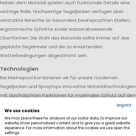
Neben dem Material spielen auch funktionale Details eine
wichtige Rolle. Hochwertige Segeljacken verfügen über
verstärkte Bereiche an besonders beanspruchten Stellen,
ergonomische Schnitte sowie wasserabweisende
Oberflächen. Die Wahl des Materials sollte immer auf das
geplante Segelrevier und die zu erwartenden
Wetterbedingungen abgestimmt sein.
Technologien
Bei Marinepool kombinieren wir für unsere modernen
Segeljacken und Spraytops innovative Materialtechnologien
mit durchdachten Funktionen für maximalen Schutz auf de
Wasser. Wasserdichte und atmungsaktive Membranen halt
Imprint
We use cookies
Regen und Gischt zuverlässig draußen, während
We may place these for analysis of our visitor data, to improve our
Körperfeuchtigkeit aktiv nach außen transportiert wird.
website, show personalised content and to give you a great website
experience. For more information about the cookies we use open the
Verschweißte Nähte verhindern das Eindringen von Wasser 
settings.