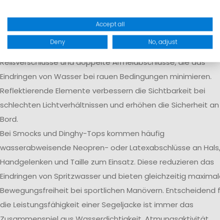
kritischen Stellen und erhöhen die langfristige Dichtigkeit de
Bekleidung.
Accept all
Je nach Einsatzbereich verfügen Segeljacken zusätzlich übe
Deny
No, adjust
hohe Sturmkragen, verstellbare Kapuzen, wasserdichte
Reißverschlüsse und doppelte Ärmelabschlüsse, die das
Eindringen von Wasser bei rauen Bedingungen minimieren.
Reflektierende Elemente verbessern die Sichtbarkeit bei
schlechten Lichtverhältnissen und erhöhen die Sicherheit an
Bord.
Bei Smocks und Dinghy-Tops kommen häufig
wasserabweisende Neopren- oder Latexabschlüsse an Hals
Handgelenken und Taille zum Einsatz. Diese reduzieren das
Eindringen von Spritzwasser und bieten gleichzeitig maxima
Bewegungsfreiheit bei sportlichen Manövern. Entscheidend f
die Leistungsfähigkeit einer Segeljacke ist immer das
Zusammenspiel aus Wasserdichtigkeit, Atmungsaktivität,