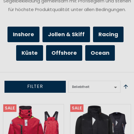
Segelbekleidung gemeinsam mit Profiseglern und stehen
für höchste Produktqualität unter allen Bedingungen.
Inshore
Jollen & Skiff
Racing
Küste
Offshore
Ocean
FILTER
SALE
SALE