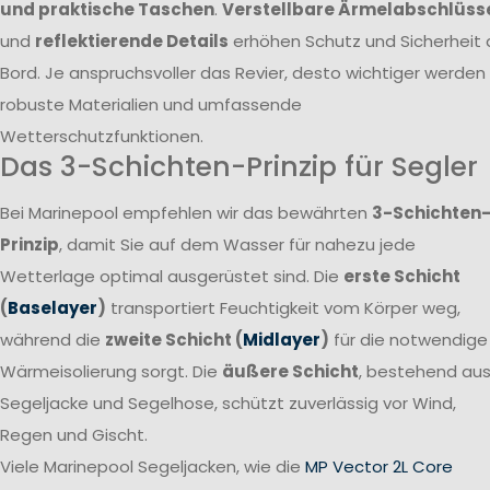
und praktische Taschen
.
Verstellbare Ärmelabschlüss
und
reflektierende Details
erhöhen Schutz und Sicherheit 
Bord. Je anspruchsvoller das Revier, desto wichtiger werden
robuste Materialien und umfassende
Wetterschutzfunktionen.
Das 3-Schichten-Prinzip für Segler
Bei Marinepool empfehlen wir das bewährten
3-Schichten
Prinzip
, damit Sie auf dem Wasser für nahezu jede
Wetterlage optimal ausgerüstet sind. Die
erste Schicht
(
Baselayer
)
transportiert Feuchtigkeit vom Körper weg,
während die
zweite Schicht (
Midlayer
)
für die notwendige
Wärmeisolierung sorgt. Die
äußere Schicht
, bestehend au
Segeljacke und Segelhose, schützt zuverlässig vor Wind,
Regen und Gischt.
Viele Marinepool Segeljacken, wie die
MP Vector 2L Core