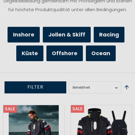
Segelbekleidung gemeinsam mit Profiseglern und stehen
für höchste Produktqualität unter allen Bedingungen.
Inshore
Jollen & Skiff
Racing
Küste
Offshore
Ocean
FILTER
SALE
SALE