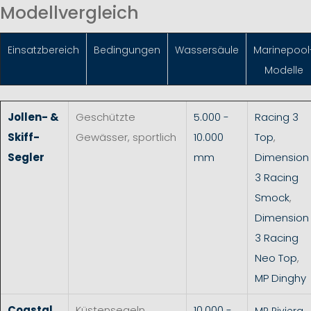
Modellvergleich
Einsatzbereich
Bedingungen
Wassersäule
Marinepool
Modelle
Jollen- &
Geschützte
5.000 -
Racing 3
Skiff-
Gewässer, sportlich
10.000
Top
,
Segler
mm
Dimension
3 Racing
Smock
,
Dimension
3 Racing
Neo Top
,
MP Dinghy
Coastal
Küstensegeln,
10.000 -
MP Riviera