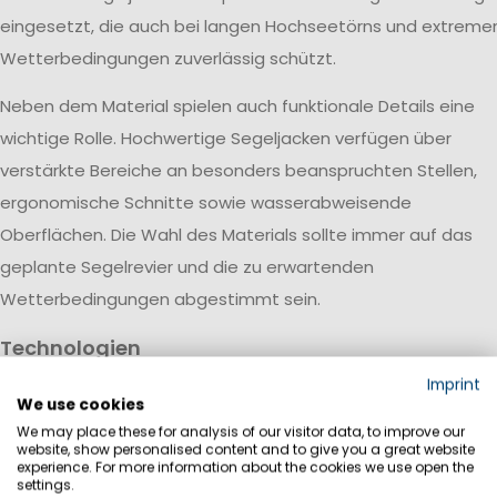
eingesetzt, die auch bei langen Hochseetörns und extreme
Wetterbedingungen zuverlässig schützt.
Neben dem Material spielen auch funktionale Details eine
wichtige Rolle. Hochwertige Segeljacken verfügen über
verstärkte Bereiche an besonders beanspruchten Stellen,
ergonomische Schnitte sowie wasserabweisende
Oberflächen. Die Wahl des Materials sollte immer auf das
geplante Segelrevier und die zu erwartenden
Wetterbedingungen abgestimmt sein.
Technologien
Bei Marinepool kombinieren wir für unsere modernen
Imprint
We use cookies
Segeljacken und Spraytops innovative Materialtechnologien
We may place these for analysis of our visitor data, to improve our
mit durchdachten Funktionen für maximalen Schutz auf de
website, show personalised content and to give you a great website
experience. For more information about the cookies we use open the
Wasser. Wasserdichte und atmungsaktive Membranen halt
settings.