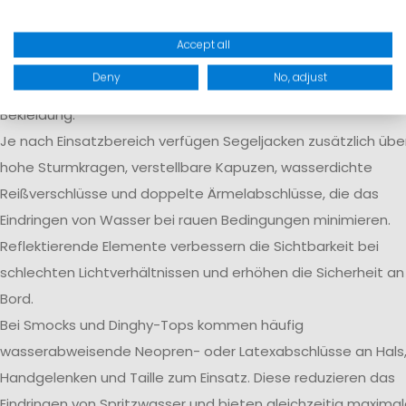
Regen und Gischt zuverlässig draußen, während
Körperfeuchtigkeit aktiv nach außen transportiert wird.
Accept all
Verschweißte Nähte verhindern das Eindringen von Wasser 
Deny
No, adjust
kritischen Stellen und erhöhen die langfristige Dichtigkeit de
Bekleidung.
Je nach Einsatzbereich verfügen Segeljacken zusätzlich übe
hohe Sturmkragen, verstellbare Kapuzen, wasserdichte
Reißverschlüsse und doppelte Ärmelabschlüsse, die das
Eindringen von Wasser bei rauen Bedingungen minimieren.
Reflektierende Elemente verbessern die Sichtbarkeit bei
schlechten Lichtverhältnissen und erhöhen die Sicherheit an
Bord.
Bei Smocks und Dinghy-Tops kommen häufig
wasserabweisende Neopren- oder Latexabschlüsse an Hals
Handgelenken und Taille zum Einsatz. Diese reduzieren das
Eindringen von Spritzwasser und bieten gleichzeitig maxima