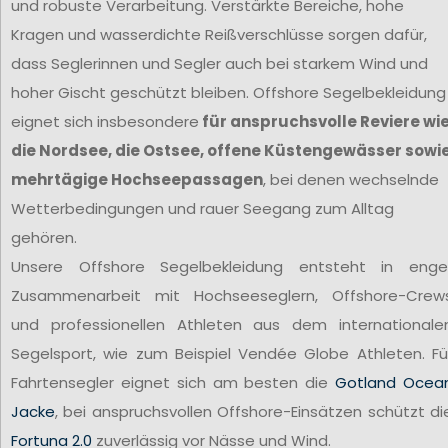
und robuste Verarbeitung. Verstärkte Bereiche, hohe
Kragen und wasserdichte Reißverschlüsse sorgen dafür,
dass Seglerinnen und Segler auch bei starkem Wind und
hoher Gischt geschützt bleiben. Offshore Segelbekleidung
eignet sich insbesondere
für anspruchsvolle Reviere wi
die Nordsee, die Ostsee, offene Küstengewässer sowi
mehrtägige Hochseepassagen
, bei denen wechselnde
Wetterbedingungen und rauer Seegang zum Alltag
gehören.
Unsere Offshore Segelbekleidung entsteht in enge
Zusammenarbeit mit Hochseeseglern, Offshore-Crew
und professionellen Athleten aus dem internationale
Segelsport, wie zum Beispiel Vendée Globe Athleten. Fü
Fahrtensegler eignet sich am besten die
Gotland Ocea
Jacke
, bei anspruchsvollen Offshore-Einsätzen schützt di
Fortuna 2.0
zuverlässig vor Nässe und Wind.