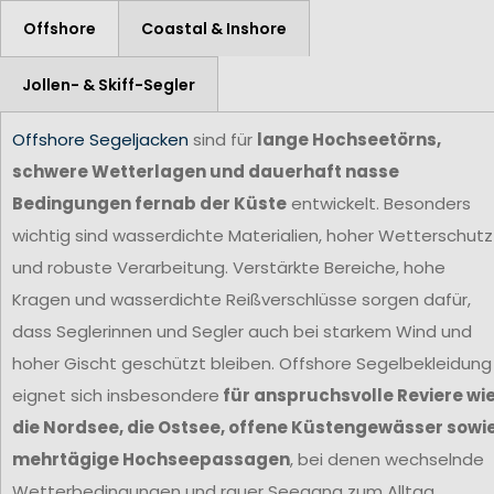
Offshore
Coastal & Inshore
Jollen- & Skiff-Segler
Offshore Segeljacken
sind für
lange Hochseetörns,
schwere Wetterlagen und dauerhaft nasse
Bedingungen fernab der Küste
entwickelt. Besonders
wichtig sind wasserdichte Materialien, hoher Wetterschutz
und robuste Verarbeitung. Verstärkte Bereiche, hohe
Kragen und wasserdichte Reißverschlüsse sorgen dafür,
dass Seglerinnen und Segler auch bei starkem Wind und
hoher Gischt geschützt bleiben. Offshore Segelbekleidung
eignet sich insbesondere
für anspruchsvolle Reviere wi
die Nordsee, die Ostsee, offene Küstengewässer sowi
mehrtägige Hochseepassagen
, bei denen wechselnde
Wetterbedingungen und rauer Seegang zum Alltag