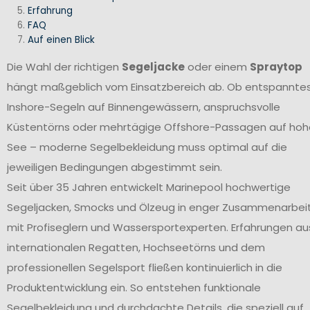
Erfahrung
FAQ
Auf einen Blick
Die Wahl der richtigen
Segeljacke
oder einem
Spraytop
hängt maßgeblich vom Einsatzbereich ab. Ob entspannte
Inshore-Segeln auf Binnengewässern, anspruchsvolle
Küstentörns oder mehrtägige Offshore-Passagen auf hoh
See – moderne Segelbekleidung muss optimal auf die
jeweiligen Bedingungen abgestimmt sein.
Seit über 35 Jahren entwickelt Marinepool hochwertige
Segeljacken, Smocks und Ölzeug in enger Zusammenarbei
mit Profiseglern und Wassersportexperten. Erfahrungen au
internationalen Regatten, Hochseetörns und dem
professionellen Segelsport fließen kontinuierlich in die
Produktentwicklung ein. So entstehen funktionale
Segelbekleidung und durchdachte Details, die speziell auf