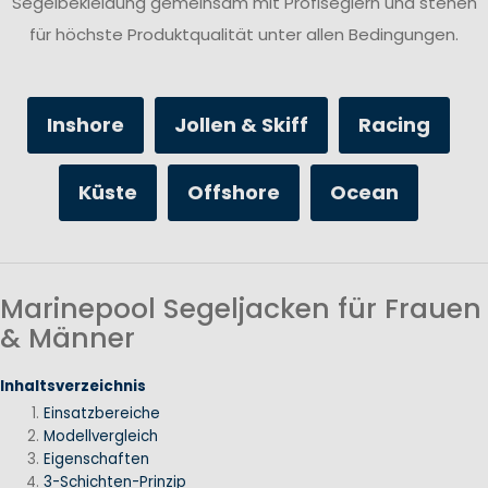
Segelbekleidung gemeinsam mit Profiseglern und stehen
für höchste Produktqualität unter allen Bedingungen.
Inshore
Jollen & Skiff
Racing
Küste
Offshore
Ocean
Marinepool Segeljacken für Frauen
& Männer
Inhaltsverzeichnis
Einsatzbereiche
Modellvergleich
Eigenschaften
3-Schichten-Prinzip