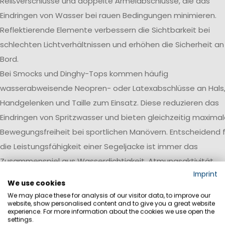
Reißverschlüsse und doppelte Ärmelabschlüsse, die das
Eindringen von Wasser bei rauen Bedingungen minimieren.
Reflektierende Elemente verbessern die Sichtbarkeit bei
schlechten Lichtverhältnissen und erhöhen die Sicherheit an
Bord.
Bei Smocks und Dinghy-Tops kommen häufig
wasserabweisende Neopren- oder Latexabschlüsse an Hals
Handgelenken und Taille zum Einsatz. Diese reduzieren das
Eindringen von Spritzwasser und bieten gleichzeitig maxima
Bewegungsfreiheit bei sportlichen Manövern. Entscheidend f
die Leistungsfähigkeit einer Segeljacke ist immer das
Zusammenspiel aus Wasserdichtigkeit, Atmungsaktivität,
Imprint
Robustheit und einer auf den jeweiligen Einsatzbereich
We use cookies
abgestimmten Ausstattung.
We may place these for analysis of our visitor data, to improve our
website, show personalised content and to give you a great website
Wasserdichtigkeit
experience. For more information about the cookies we use open the
settings.