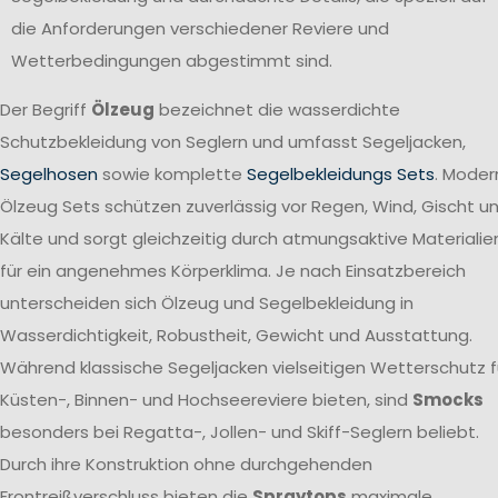
die Anforderungen verschiedener Reviere und
Wetterbedingungen abgestimmt sind.
Der Begriff
Ölzeug
bezeichnet die wasserdichte
Schutzbekleidung von Seglern und umfasst Segeljacken,
Segelhosen
sowie komplette
Segelbekleidungs Sets
. Moder
Ölzeug Sets schützen zuverlässig vor Regen, Wind, Gischt u
Kälte und sorgt gleichzeitig durch atmungsaktive Materialie
für ein angenehmes Körperklima. Je nach Einsatzbereich
unterscheiden sich Ölzeug und Segelbekleidung in
Wasserdichtigkeit, Robustheit, Gewicht und Ausstattung.
Während klassische Segeljacken vielseitigen Wetterschutz f
Küsten-, Binnen- und Hochseereviere bieten, sind
Smocks
besonders bei Regatta-, Jollen- und Skiff-Seglern beliebt.
Durch ihre Konstruktion ohne durchgehenden
Frontreißverschluss bieten die
Spraytops
maximale