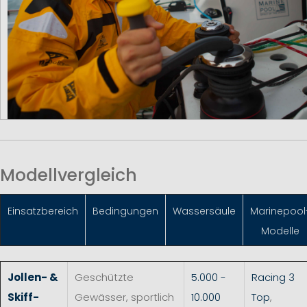
Modellvergleich
Einsatzbereich
Bedingungen
Wassersäule
Marinepool
Modelle
Jollen- &
Geschützte
5.000 -
Racing 3
Skiff-
Gewässer, sportlich
10.000
Top
,