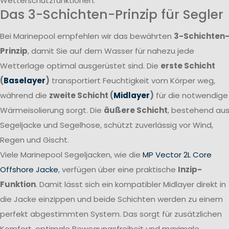
Wetterschutzfunktionen.
Das 3-Schichten-Prinzip für Segler
Bei Marinepool empfehlen wir das bewährten
3-Schichten
Prinzip
, damit Sie auf dem Wasser für nahezu jede
Wetterlage optimal ausgerüstet sind. Die
erste Schicht
(
Baselayer
)
transportiert Feuchtigkeit vom Körper weg,
während die
zweite Schicht (
Midlayer
)
für die notwendige
Wärmeisolierung sorgt. Die
äußere Schicht
, bestehend au
Segeljacke und Segelhose, schützt zuverlässig vor Wind,
Regen und Gischt.
Viele Marinepool Segeljacken, wie die
MP Vector 2L Core
Offshore Jacke
, verfügen über eine praktische
Inzip-
Funktion
. Damit lässt sich ein kompatibler Midlayer direkt in
die Jacke einzippen und beide Schichten werden zu einem
perfekt abgestimmten System. Das sorgt für zusätzlichen
Komfort, optimale Bewegungsfreiheit und maximale