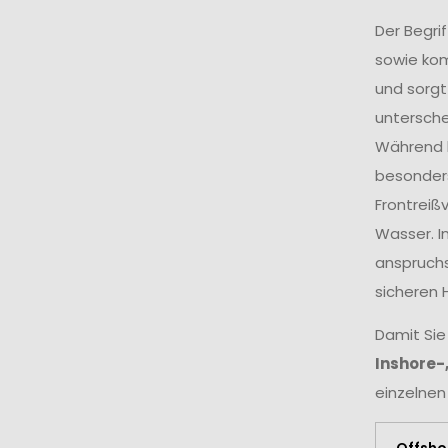
Der Begri
sowie ko
und sorgt
untersche
Während k
besonders
Frontreiß
Wasser. I
anspruchs
sicheren 
Damit Sie
Inshore-
einzelnen
Offsho