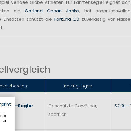
spiel Vendée Globe Athleten. Für Fahrtensegler eignet sich
sten die
Gotland Ocean Jacke
, bei anspruchsvollen
e-Einsätzen schützt die
Fortuna 2.0
zuverlässig vor Nässe
d.
llvergleich
insatzbereich
Bedingungen
mprint
 & Skiff-Segler
Geschützte Gewässer,
5.000 -
sportlich
ite,
 For