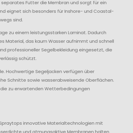
 separates Futter die Membran und sorgt für ein
d eignet sich besonders für Inshore- und Coastal-
wegs sind.
age zu einem leistungsstarken Laminat. Dadurch
ves Material, das kaum Wasser aufnimmt und schnell
und professioneller Segelbekleidung eingesetzt, die
rlässig schützt.
lle. Hochwertige Segeljacken verfügen über
che Schnitte sowie wasserabweisende Oberflächen.
nd die zu erwartenden Wetterbedingungen
Spraytops innovative Materialtechnologien mit
sserdichte und atmungsaktive Membranen halten