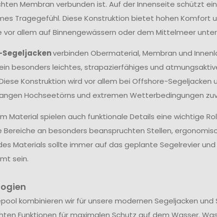
hten Membran verbunden ist. Auf der Innenseite schützt ein
s Tragegefühl. Diese Konstruktion bietet hohen Komfort un
ie vor allem auf Binnengewässern oder dem Mittelmeer unter
-Segeljacken
verbinden Obermaterial, Membran und Innenl
ein besonders leichtes, strapazierfähiges und atmungsakti
 Diese Konstruktion wird vor allem bei Offshore-Segeljacken 
langen Hochseetörns und extremen Wetterbedingungen zuve
 Material spielen auch funktionale Details eine wichtige Ro
e Bereiche an besonders beanspruchten Stellen, ergonomis
des Materials sollte immer auf das geplante Segelrevier u
mt sein.
logien
epool kombinieren wir für unsere modernen Segeljacken und 
hten Funktionen für maximalen Schutz auf dem Wasser. Wa