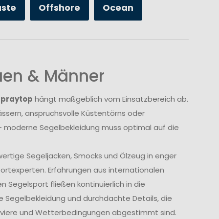
üste
Offshore
Ocean
auen & Männer
Spraytop
hängt maßgeblich vom Einsatzbereich ab.
sern, anspruchsvolle Küstentörns oder
 moderne Segelbekleidung muss optimal auf die
wertige Segeljacken, Smocks und Ölzeug in enger
rtexperten. Erfahrungen aus internationalen
Segelsport fließen kontinuierlich in die
e Segelbekleidung und durchdachte Details, die
Reviere und Wetterbedingungen abgestimmt sind.