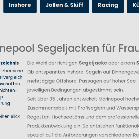
Inshore
Jollen & Skiff
Racing
K
nepool Segeljacken für Fr
Die Wahl der richtigen
Segeljacke
oder einem
rzeichnis
atzbereiche
Ob entspanntes Inshore-Segeln auf Binnengewäs
llvergleich
mehrtägige Offshore-Passagen auf hoher See –
nschaften
jeweiligen Bedingungen abgestimmt sein.
hichten-
ip
Seit über 35 Jahren entwickelt Marinepool hoch
hrung
Zusammenarbeit mit Profiseglern und Wasserspo
inen Blick
Regatten, Hochseetörns und dem professionellen 
Produktentwicklung ein. So entstehen funktional
speziell auf die Anforderungen verschiedener 