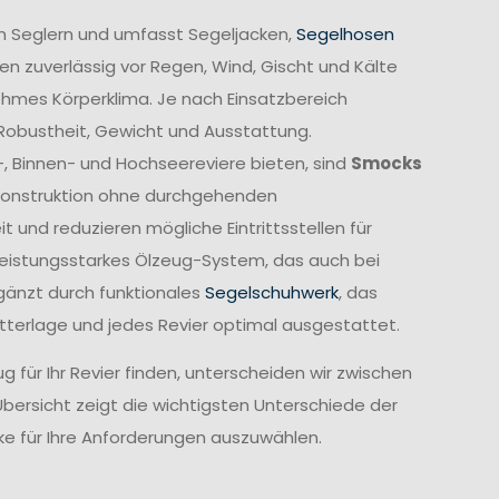
n Seglern und umfasst Segeljacken,
Segelhosen
n zuverlässig vor Regen, Wind, Gischt und Kälte
ehmes Körperklima. Je nach Einsatzbereich
 Robustheit, Gewicht und Ausstattung.
-, Binnen- und Hochseereviere bieten, sind
Smocks
e Konstruktion ohne durchgehenden
und reduzieren mögliche Eintrittsstellen für
leistungsstarkes Ölzeug-System, das auch bei
gänzt durch funktionales
Segelschuhwerk
, das
etterlage und jedes Revier optimal ausgestattet.
 für Ihr Revier finden, unterscheiden wir zwischen
Übersicht zeigt die wichtigsten Unterschiede der
cke für Ihre Anforderungen auszuwählen.