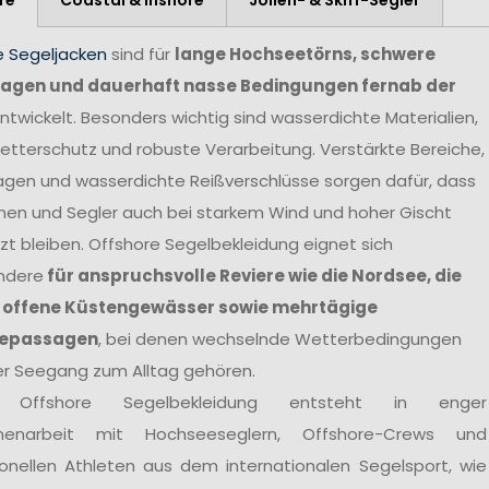
e Segeljacken
sind für
lange Hochseetörns, schwere
agen und dauerhaft nasse Bedingungen fernab der
ntwickelt. Besonders wichtig sind wasserdichte Materialien,
tterschutz und robuste Verarbeitung. Verstärkte Bereiche,
agen und wasserdichte Reißverschlüsse sorgen dafür, dass
nen und Segler auch bei starkem Wind und hoher Gischt
t bleiben. Offshore Segelbekleidung eignet sich
ndere
für anspruchsvolle Reviere wie die Nordsee, die
 offene Küstengewässer sowie mehrtägige
epassagen
, bei denen wechselnde Wetterbedingungen
er Seegang zum Alltag gehören.
 Offshore Segelbekleidung entsteht in enger
enarbeit mit Hochseeseglern, Offshore-Crews und
ionellen Athleten aus dem internationalen Segelsport, wie