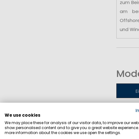
zum Bei
am be
Offshor
und Win
Mode
E
I
Jollen-
We use cookies
We may place these for analysis of our visitor data, to improve our webs
show personalised content and to give you a great website experience.
more information about the cookies we use open the settings.