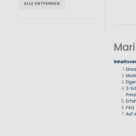
ALLE ENTFERNEN
Mari
Inhaltsve
Eins
Mode
Eige
3-Sc
Prinz
Erfa
FAQ
Auf e