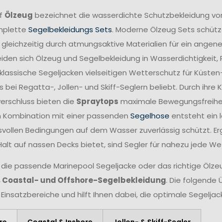
ff
Ölzeug
bezeichnet die wasserdichte Schutzbekleidung vo
mplette
Segelbekleidungs Sets
. Moderne Ölzeug Sets schütze
 gleichzeitig durch atmungsaktive Materialien für ein angen
iden sich Ölzeug und Segelbekleidung in Wasserdichtigkeit,
lassische Segeljacken vielseitigen Wetterschutz für Küsten
 bei Regatta-, Jollen- und Skiff-Seglern beliebt. Durch ihr
verschluss bieten die
Spraytops
maximale Bewegungsfreiheit 
n Kombination mit einer passenden
Segelhose
entsteht ein 
vollen Bedingungen auf dem Wasser zuverlässig schützt. Er
Halt auf nassen Decks bietet, sind Segler für nahezu jede W
 die passende Marinepool Segeljacke oder das richtige Ölzeug
, Coastal- und Offshore-Segelbekleidung
. Die folgende 
 Einsatzbereiche und hilft Ihnen dabei, die optimale Segelja
re
Coastal & Inshore
Jollen- & Skiff-Segler