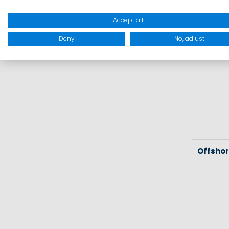
Coasta
Accept all
Deny
No, adjust
Offsho