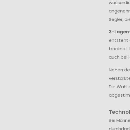
wasserdic
angenehme
Segler, d
3-Lagen
entsteht 
trocknet.
auch bei 
Neben dem
verstärkt
Die Wahl 
abgestim
Techno
Bei Marin
durchdac