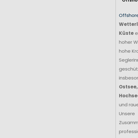
Offshor
Wetterl
Küste
e
hoher We
hohe Kr
Seglerin
geschütz
insbeso
Ostsee,
Hochse
und rau
Unsere
Zusamm
profess