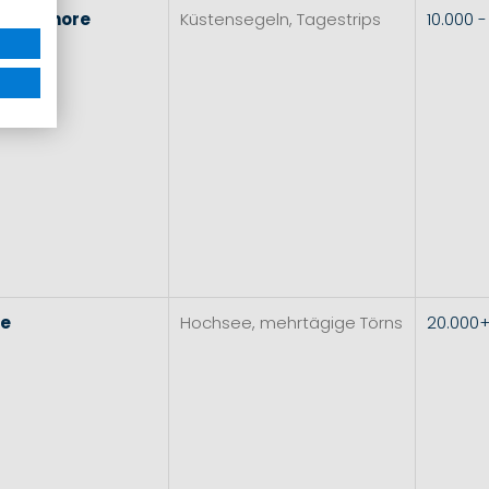
l
&
Inshore
Küstensegeln, Tagestrips
10.000 
re
Hochsee, mehrtägige Törns
20.000