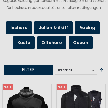
Segelbekleidung gemeinsam mit Profiseglern und stehen
für höchste Produktqualität unter allen Bedingungen.
Inshore
Jollen & Skiff
Racing
Küste
Offshore
Ocean
FILTER
SALE
SALE