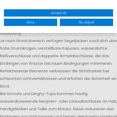
Regen und Gischt zuverlässig draußen, während
Körperfeuchtigkeit aktiv nach außen transportiert wird.
Accept all
Verschweißte Nähte verhindern das Eindringen von Wasser 
Deny
No, adjust
kritischen Stellen und erhöhen die langfristige Dichtigkeit de
Bekleidung.
Je nach Einsatzbereich verfügen Segeljacken zusätzlich übe
hohe Sturmkragen, verstellbare Kapuzen, wasserdichte
Reißverschlüsse und doppelte Ärmelabschlüsse, die das
Eindringen von Wasser bei rauen Bedingungen minimieren.
Reflektierende Elemente verbessern die Sichtbarkeit bei
schlechten Lichtverhältnissen und erhöhen die Sicherheit an
Bord.
Bei Smocks und Dinghy-Tops kommen häufig
wasserabweisende Neopren- oder Latexabschlüsse an Hals
Handgelenken und Taille zum Einsatz. Diese reduzieren das
Eindringen von Spritzwasser und bieten gleichzeitig maxima