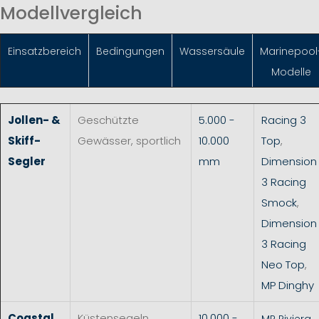
Modellvergleich
Einsatzbereich
Bedingungen
Wassersäule
Marinepool
Modelle
Jollen- &
Geschützte
5.000 -
Racing 3
Skiff-
Gewässer, sportlich
10.000
Top
,
Segler
mm
Dimension
3 Racing
Smock
,
Dimension
3 Racing
Neo Top
,
MP Dinghy
Coastal
Küstensegeln,
10.000 -
MP Riviera