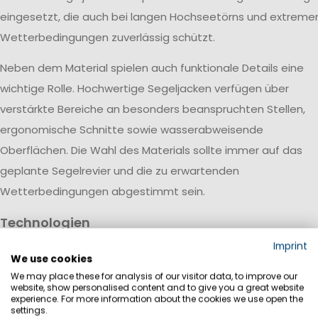
eingesetzt, die auch bei langen Hochseetörns und extreme
Wetterbedingungen zuverlässig schützt.
Neben dem Material spielen auch funktionale Details eine
wichtige Rolle. Hochwertige Segeljacken verfügen über
verstärkte Bereiche an besonders beanspruchten Stellen,
ergonomische Schnitte sowie wasserabweisende
Oberflächen. Die Wahl des Materials sollte immer auf das
geplante Segelrevier und die zu erwartenden
Wetterbedingungen abgestimmt sein.
Technologien
Bei Marinepool kombinieren wir für unsere modernen
Imprint
We use cookies
Segeljacken und Spraytops innovative Materialtechnologien
We may place these for analysis of our visitor data, to improve our
mit durchdachten Funktionen für maximalen Schutz auf de
website, show personalised content and to give you a great website
experience. For more information about the cookies we use open the
Wasser. Wasserdichte und atmungsaktive Membranen halt
settings.