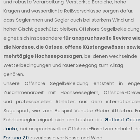
und robuste Verarbeitung. Verstärkte Bereiche, hohe
Kragen und wasserdichte Reißverschlüsse sorgen dafür,
dass Seglerinnen und Segler auch bei starkem Wind und
hoher Gischt geschützt bleiben. Offshore Segelbekleidung
eignet sich insbesondere
für anspruchsvolle Reviere wi
die Nordsee, die Ostsee, offene Küstengewässer sowi
mehrtägige Hochseepassagen
, bei denen wechselnde
Wetterbedingungen und rauer Seegang zum Alltag
gehören.
Unsere Offshore Segelbekleidung entsteht in enge
Zusammenarbeit mit Hochseeseglern, Offshore-Crew
und professionellen Athleten aus dem internationale
Segelsport, wie zum Beispiel Vendée Globe Athleten. Fü
Fahrtensegler eignet sich am besten die
Gotland Ocea
Jacke
, bei anspruchsvollen Offshore-Einsätzen schützt di
Fortuna 2.0
zuverlässig vor Nässe und Wind.