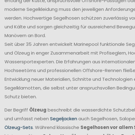
entlang der Küste, anspruchsvolle Offshore-Passagen ode
moderne Segelkleidung muss den jeweiligen Anforderung
werden. Hochwertige Segelhosen schützen zuverlässig vor
und Kälte und sorgen gleichzeitig für ausreichend Bewegun
Manövern an Bord.
Seit über 35 Jahren entwickelt Marinepool funktionale Se
und Ölzeug in enger Zusammenarbeit mit Profiseglern, H
Wassersportexperten. Die Erfahrungen aus internationale
Hochseetörns und professionellen Offshore-Rennen fließen 
Entwicklung neuer Materialien, Schnitte und Technologien 
Segelklamotten, die selbst unter anspruchsvollen Beding
Schutz bieten.
Der Begriff
Ölzeug
beschreibt die wasserdichte Schutzbek
und umfasst neben
Segeljacken
auch Segelhosen, Salope
Ölzeug-Sets
. Während klassische
Segelhosen vor allem 