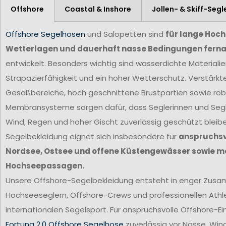
Offshore
Coastal & Inshore
Jollen- & Skiff-Segl
Offshore Segelhosen
und Salopetten sind
für lange Hoc
Wetterlagen und dauerhaft nasse Bedingungen ferna
entwickelt. Besonders wichtig sind wasserdichte Materiali
Strapazierfähigkeit und ein hoher Wetterschutz. Verstärkt
Gesäßbereiche, hoch geschnittene Brustpartien sowie ro
Membransysteme sorgen dafür, dass Seglerinnen und Segl
Wind, Regen und hoher Gischt zuverlässig geschützt bleib
Segelbekleidung eignet sich insbesondere für
anspruchsvo
Nordsee, Ostsee und offene Küstengewässer sowie m
Hochseepassagen.
Unsere Offshore-Segelbekleidung entsteht in enger Zus
Hochseeseglern, Offshore-Crews und professionellen Ath
internationalen Segelsport. Für anspruchsvolle Offshore-Ei
Fortuna 2.0 Offshore Segelhose
zuverlässig vor Nässe, Win