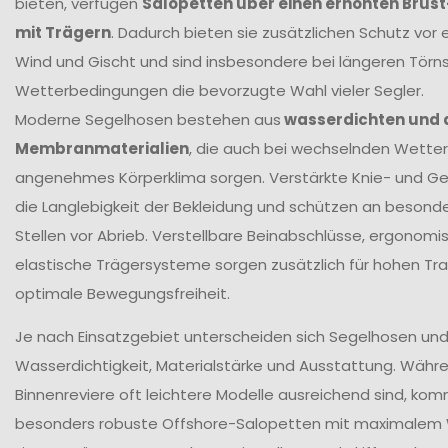
bieten, verfügen
Salopetten über einen erhöhten Brus
mit Trägern
. Dadurch bieten sie zusätzlichen Schutz vor 
Wind und Gischt und sind insbesondere bei längeren Törn
Wetterbedingungen die bevorzugte Wahl vieler Segler.
Moderne Segelhosen bestehen aus
wasserdichten und
Membranmaterialien
, die auch bei wechselnden Wetter
angenehmes Körperklima sorgen. Verstärkte Knie- und G
die Langlebigkeit der Bekleidung und schützen an beson
Stellen vor Abrieb. Verstellbare Beinabschlüsse, ergonomi
elastische Trägersysteme sorgen zusätzlich für hohen T
optimale Bewegungsfreiheit.
Je nach Einsatzgebiet unterscheiden sich Segelhosen und 
Wasserdichtigkeit, Materialstärke und Ausstattung. Währ
Binnenreviere oft leichtere Modelle ausreichend sind, ko
besonders robuste Offshore-Salopetten mit maximalem