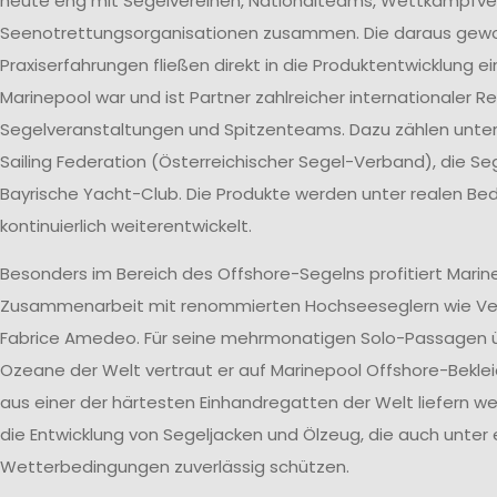
heute eng mit Segelvereinen, Nationalteams, Wettkampfv
Seenotrettungsorganisationen zusammen. Die daraus ge
Praxiserfahrungen fließen direkt in die Produktentwicklung ei
Marinepool war und ist Partner zahlreicher internationaler R
Segelveranstaltungen und Spitzenteams. Dazu zählen unte
Sailing Federation (Österreichischer Segel-Verband), die S
Bayrische Yacht-Club. Die Produkte werden unter realen B
kontinuierlich weiterentwickelt.
Besonders im Bereich des Offshore-Segelns profitiert Marin
Zusammenarbeit mit renommierten Hochseeseglern wie V
Fabrice Amedeo. Für seine mehrmonatigen Solo-Passagen ü
Ozeane der Welt vertraut er auf Marinepool Offshore-Beklei
aus einer der härtesten Einhandregatten der Welt liefern wer
die Entwicklung von Segeljacken und Ölzeug, die auch unter
Wetterbedingungen zuverlässig schützen.