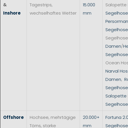
&
Tagestrips,
15.000
Salopette
Inshore
wechselhaftes Wetter
mm
Segelhos
Persorman
Segelhose
Segelhose
Damen
/
He
Segelhose
Ocean Ho
Narval Hos
Damen
,
R
Segelhose
Salopette
Segelhose
Offshore
Hochsee, mehrtägige
20.000+
Fortuna 2.
Törns, starke
mm
Segelhose