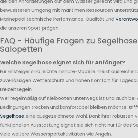
die den Anforderungen auf dem Wasser gerecht wird und gle
bewussteren Umgang mit maritimen Ressourcen unterstützt
Marinepool technische Performance, Qualität und
Verantwor
die unseren Sport prägen.
FAQ - Häufige Fragen zu Segelhos
Salopetten
Welche Segelhose eignet sich für Anfänger?
Für Einsteiger sind leichte Inshore-Modelle meist ausreichend
zuverlässigen Wetterschutz und hohen Komfort für Tagesa
Freizeitsegeln.
Wer regelmäßig auf Kielbooten unterwegs ist und auch bei
Bedingungen trocken und komfortabel bleiben möchte, triff
Segelhose
eine ausgezeichnete Wahl. Dank ihrer robusten 
funktionellen Ausstattung eignet sie sich nicht nur für das S
viele weitere Wassersportaktivitäten wie Angeln.