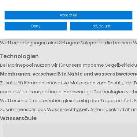
Verstärkungen an Knien und Gesäß, da diese Bereiche an Bo
Accept all
beansprucht werden. Die Wahl des Materials sollte daher 
Einsatzbereich orientiert werden: Für entspannte Küstentörn
Deny
No, adjust
Lagen-Konstruktion, während für Hochseetörns und anspruc
Wetterbedingungen eine 3-Lagen-Salopette die bessere Wa
Technologien
Bei Marinepool nutzen wir für unsere moderne Segelbekleid
Membranen, verschweißte Nähte und wasserabweisen
Zusätzlich kommen innovative Materialien zum Einsatz, die Fe
nach außen transportieren. Hochwertige Technologien verb
Wetterschutz und erhöhen gleichzeitig den Tragekomfort. E
Zusammenspiel aus Wasserdichtigkeit, Atmungsaktivität un
Wassersäule