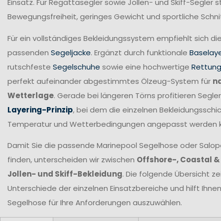
Einsatz. Für Regattasegler sowie Jollen- und Skiff-Segler
Bewegungsfreiheit, geringes Gewicht und sportliche Schni
Für ein vollständiges Bekleidungssystem empfiehlt sich di
passenden
Segeljacke
. Ergänzt durch funktionale
Baselay
rutschfeste
Segelschuhe
sowie eine hochwertige
Rettun
perfekt aufeinander abgestimmtes Ölzeug-System für
n
Wetterlage
. Gerade bei längeren Törns profitieren Seg
Layering-Prinzip
, bei dem die einzelnen Bekleidungsschic
Temperatur und Wetterbedingungen angepasst werden 
Damit Sie die passende Marinepool Segelhose oder Salopet
finden, unterscheiden wir zwischen
Offshore-, Coastal &
Jollen- und Skiff-Bekleidung
. Die folgende Übersicht ze
Unterschiede der einzelnen Einsatzbereiche und hilft Ihne
Segelhose für Ihre Anforderungen
auszuwählen.