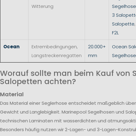
Witterung
Segelhos
3 Salopet
Salopette
F2L
Ocean
Extrembedingungen,
20.000+
Ocean Sal
Langstreckenregatten
mm
Segelhose
Worauf sollte man beim Kauf von 
Salopetten achten?
Material
Das Material einer Seglerhose entscheidet maßgeblich über
Gewicht und Langlebigkeit. Marinepool Segelhosen und Sal
technischen Laminaten mit wasserdichten und atmungsak
Besonders häufig nutzen wir 2-Lagen- und 3-Lagen-Konstrukt