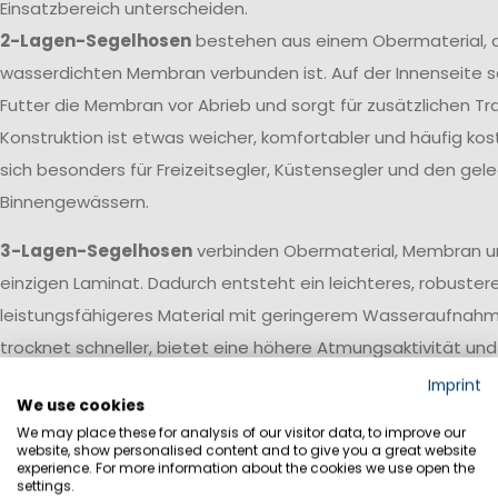
Einsatzbereich unterscheiden.
2-Lagen-Segelhosen
bestehen aus einem Obermaterial, d
wasserdichten Membran verbunden ist. Auf der Innenseite s
Futter die Membran vor Abrieb und sorgt für zusätzlichen T
Konstruktion ist etwas weicher, komfortabler und häufig kos
sich besonders für Freizeitsegler, Küstensegler und den gele
Binnengewässern.
3-Lagen-Segelhosen
verbinden Obermaterial, Membran u
einzigen Laminat. Dadurch entsteht ein leichteres, robuster
leistungsfähigeres Material mit geringerem Wasseraufnah
trocknet schneller, bietet eine höhere Atmungsaktivität un
Bedingungen zuverlässig stand. Deshalb kommen 3-Lagen-L
Imprint
We use cookies
Offshore-Segelbekleidung, Regattaausrüstung und profes
We may place these for analysis of our visitor data, to improve our
zum Einsatz.
website, show personalised content and to give you a great website
experience. For more information about the cookies we use open the
settings.
Zusätzlich verfügen unsere hochwertigen Segelhosen über 