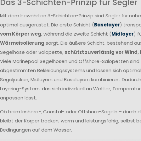
Das 3-Schichten-Prinzip für Segler
Mit dem bewährten 3-Schichten-Prinzip sind Segler für nah
optimal ausgerüstet. Die erste Schicht (
Baselayer
) transpo
vom Körper weg
, während die zweite Schicht (
Midlayer
) f
Wärmeisolierung
sorgt. Die äußere Schicht, bestehend a
Segelhose oder Salopette,
schützt zuverlässig vor Wind,
Viele Marinepool Segelhosen und Offshore-Salopetten sind T
abgestimmten Bekleidungssystems und lassen sich optima
Segeljacken, Midlayern und Baselayern kombinieren. Dadurch 
Layering-System, das sich individuell an Wetter, Temperatur
anpassen lässt.
Ob beim Inshore-, Coastal- oder Offshore-Segeln – durch 
bleibt der Körper trocken, warm und leistungsfähig, selbst 
Bedingungen auf dem Wasser.