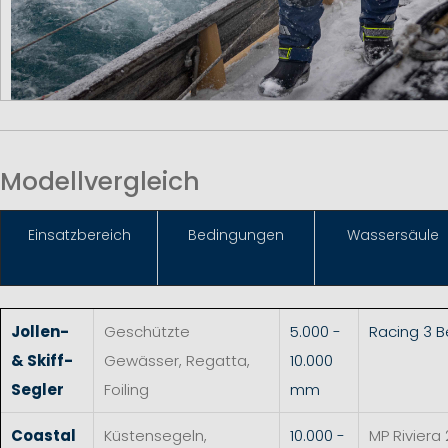
Modellvergleich
Einsat
zbereich
Bedingungen
Wassersäule
Jollen-
Geschützte
5.000 -
Racing 3 
& Skiff-
Gewässer, Regatta,
10.000
Segler
Foiling
mm
Coastal
Küstensegeln,
10.000 -
MP Riviera 