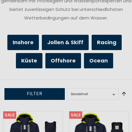
gemeinsam mit Profiseglern und Wassersportexperten und
bietet zuverlässigen Schutz bei unterschiedlichsten
Wetterbedingungen auf dem Wasser.
Inshore
Jollen & Skiff
Racing
Küste
Offshore
Ocean
FILTER
SALE
SALE