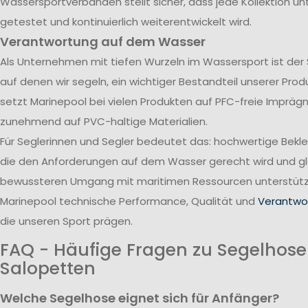
Wassersportverbänden stellt sicher, dass jede Kollektion u
getestet und kontinuierlich weiterentwickelt wird.
Verantwortung auf dem Wasser
Als Unternehmen mit tiefen Wurzeln im Wassersport ist der
auf denen wir segeln, ein wichtiger Bestandteil unserer Pro
setzt Marinepool bei vielen Produkten auf PFC-freie Impräg
zunehmend auf PVC-haltige Materialien.
Für Seglerinnen und Segler bedeutet das: hochwertige Bekl
die den Anforderungen auf dem Wasser gerecht wird und gle
bewussteren Umgang mit maritimen Ressourcen unterstützt
Marinepool technische Performance, Qualität und
Verantwor
die unseren Sport prägen.
FAQ - Häufige Fragen zu Segelhos
Salopetten
Welche Segelhose eignet sich für Anfänger?