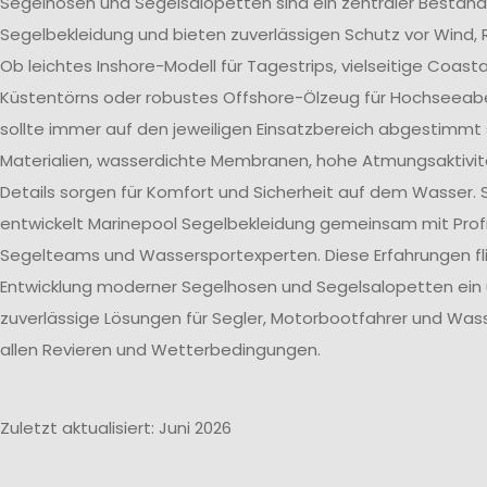
Segelhosen und Segelsalopetten sind ein zentraler Bestand
Segelbekleidung und bieten zuverlässigen Schutz vor Wind, 
Ob leichtes Inshore-Modell für Tagestrips, vielseitige Coast
Küstentörns oder robustes Offshore-Ölzeug für Hochseeab
sollte immer auf den jeweiligen Einsatzbereich abgestimmt 
Materialien, wasserdichte Membranen, hohe Atmungsaktivit
Details sorgen für Komfort und Sicherheit auf dem Wasser. 
entwickelt Marinepool Segelbekleidung gemeinsam mit Profi
Segelteams und Wassersportexperten. Diese Erfahrungen flie
Entwicklung moderner Segelhosen und Segelsalopetten ein
zuverlässige Lösungen für Segler, Motorbootfahrer und Wass
allen Revieren und Wetterbedingungen.
Zuletzt aktualisiert: Juni 2026