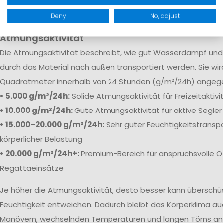
robuste Verstärkungen sorgen dafür, dass Feuchtigkeit selb
Bedingungen zuverlässig draußen bleibt.
Deny
No, adjust
Atmungsaktivität
Die
Atmungsaktivität beschreibt, wie gut Wasserdampf und 
durch das Material nach außen transportiert werden. Sie wi
Quadratmeter innerhalb von 24 Stunden (g/m²/24h) angeg
• 5.000 g/m²/24h:
Solide Atmungsaktivität für Freizeitaktiv
• 10.000 g/m²/24h:
Gute Atmungsaktivität für aktive Segler
• 15.000–20.000 g/m²/24h:
Sehr guter Feuchtigkeitstranspo
körperlicher Belastung
• 20.000 g/m²/24h+:
Premium-Bereich für anspruchsvolle O
Regattaeinsätze
Je höher die Atmungsaktivität, desto besser kann übersch
Feuchtigkeit entweichen. Dadurch bleibt das Körperklima au
Manövern, wechselnden Temperaturen und langen Törns a