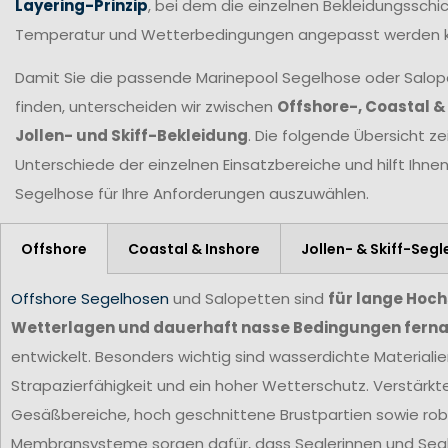
Layering-Prinzip
, bei dem die einzelnen Bekleidungsschic
Temperatur und Wetterbedingungen angepasst werden 
Damit Sie die passende Marinepool Segelhose oder Salopet
finden, unterscheiden wir zwischen
Offshore-, Coastal &
Jollen- und Skiff-Bekleidung
. Die folgende Übersicht ze
Unterschiede der einzelnen Einsatzbereiche und hilft Ihne
Segelhose für Ihre Anforderungen
auszuwählen.
Offshore
Coastal & Inshore
Jollen- & Skiff-Segl
Offshore Segelhosen
und Salopetten sind
für lange Hoc
Wetterlagen und dauerhaft nasse Bedingungen ferna
entwickelt. Besonders wichtig sind wasserdichte Materiali
Strapazierfähigkeit und ein hoher Wetterschutz. Verstärkt
Gesäßbereiche, hoch geschnittene Brustpartien sowie ro
Membransysteme sorgen dafür, dass Seglerinnen und Segl