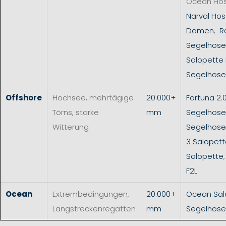
Ocean Ho
Narval Hos
Damen
,
R
Segelhose
Salopette
Segelhose
Offshore
Hochsee, mehrtägige
20.000+
Fortuna 2.
Törns, starke
mm
Segelhose
Witterung
Segelhos
3 Salopet
Salopette
F2L
Ocean
Extrembedingungen,
20.000+
Ocean Sal
Langstreckenregatten
mm
Segelhose