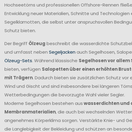
Hochseetörns und professionellen Offshore-Rennen fließen 
Entwicklung neuer Materialien, Schnitte und Technologien 
Segelklamotten, die selbst unter anspruchsvollen Beding
Schutz bieten.
Der Begriff
Ölzeug
beschreibt die wasserdichte Schutzbek
und umfasst neben
Segeljacken
auch Segelhosen, Salope
Ölzeug-Sets
. Während klassische
Segelhosen vor allem 
bieten, verfügen
Salopetten über einen erhöhten Brus
mit Trägern
. Dadurch bieten sie zusätzlichen Schutz vor 
Wind und Gischt und sind insbesondere bei längeren Törn
Wetterbedingungen die bevorzugte Wahl vieler Segler.
Moderne Segelhosen bestehen aus
wasserdichten und
Membranmaterialien
, die auch bei wechselnden Wetter
angenehmes Körperklima sorgen. Verstärkte Knie- und G
die Langlebigkeit der Bekleidung und schützen an beson