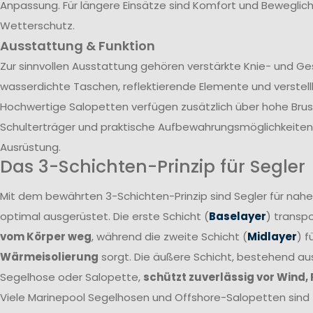
Anpassung. Für längere Einsätze sind Komfort und Beweglich
Wetterschutz.
Ausstattung & Funktion
Zur sinnvollen Ausstattung gehören verstärkte Knie- und G
wasserdichte Taschen, reflektierende Elemente und verstel
Hochwertige Salopetten verfügen zusätzlich über hohe Brust
Schulterträger und praktische Aufbewahrungsmöglichkeiten 
Ausrüstung.
Das 3-Schichten-Prinzip für Segler
Mit dem bewährten 3-Schichten-Prinzip sind Segler für nah
optimal ausgerüstet. Die erste Schicht (
Baselayer
) transpo
vom Körper weg
, während die zweite Schicht (
Midlayer
) f
Wärmeisolierung
sorgt. Die äußere Schicht, bestehend a
Segelhose oder Salopette,
schützt zuverlässig vor Wind,
Viele Marinepool Segelhosen und Offshore-Salopetten sind T