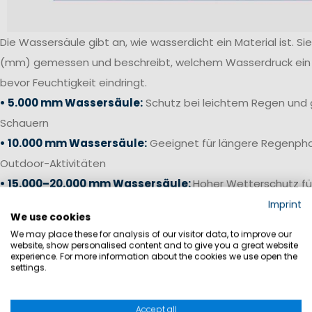
Die Wassersäule gibt an, wie wasserdicht ein Material ist. Sie 
(mm) gemessen und beschreibt, welchem Wasserdruck ein S
bevor Feuchtigkeit eindringt.
• 5.000 mm Wassersäule:
Schutz bei leichtem Regen und 
Schauern
• 10.000 mm Wassersäule:
Geeignet für längere Regenpha
Outdoor-Aktivitäten
• 15.000–20.000 mm Wassersäule:
Hoher Wetterschutz fü
anspruchsvolle Bedingungen
Imprint
We use cookies
• 20.000 mm+ Wassersäule:
Offshore-Niveau für starken 
We may place these for analysis of our visitor data, to improve our
Bedingungen auf See
website, show personalised content and to give you a great website
experience. For more information about the cookies we use open the
settings.
Gerade bei Segelhosen und Salopetten ist neben einer ho
die Verarbeitung entscheidend. Verschweißte Nähte, wass
Accept all