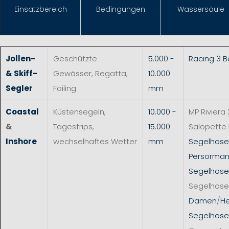
Einsat
zbereich
Bedingungen
Wassersäule
Jollen-
Geschützte
5.000 -
Racing 3 
& Skiff-
Gewässer, Regatta,
10.000
Segler
Foiling
mm
Coastal
Küstensegeln,
10.000 -
MP Riviera 
&
Tagestrips,
15.000
Salopette
Inshore
wechselhaftes Wetter
mm
Segelhos
Persorman
Segelhose
Segelhose
Damen
/
He
Segelhose