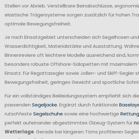
Stellen vor Abrieb. Verstellbare Beinabschlüsse, ergonomi
elastische Trägersysteme sorgen zusätzlich für hohen T
optimale Bewegungsfreiheit.
Je nach Einsatzgebiet unterscheiden sich Segelhosen und 
Wasserdichtigkeit, Materialstärke und Ausstattung. Währ
Binnenreviere oft leichtere Modelle ausreichend sind, ko
besonders robuste Offshore-Salopetten mit maximalem
Einsatz. Für Regattasegler sowie Jollen- und Skiff-Segler
Bewegungsfreiheit, geringes Gewicht und sportliche Schni
Für ein vollständiges Bekleidungssystem empfiehlt sich di
passenden
Segeljacke
. Ergänzt durch funktionale
Baselay
rutschfeste
Segelschuhe
sowie eine hochwertige
Rettun
perfekt aufeinander abgestimmtes Ölzeug-System für
n
Wetterlage
. Gerade bei längeren Törns profitieren Seg