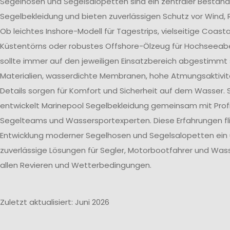
Segelhosen und Segelsalopetten sind ein zentraler Bestand
Segelbekleidung und bieten zuverlässigen Schutz vor Wind, 
Ob leichtes Inshore-Modell für Tagestrips, vielseitige Coast
Küstentörns oder robustes Offshore-Ölzeug für Hochseeab
sollte immer auf den jeweiligen Einsatzbereich abgestimmt 
Materialien, wasserdichte Membranen, hohe Atmungsaktivit
Details sorgen für Komfort und Sicherheit auf dem Wasser. 
entwickelt Marinepool Segelbekleidung gemeinsam mit Profi
Segelteams und Wassersportexperten. Diese Erfahrungen flie
Entwicklung moderner Segelhosen und Segelsalopetten ein
zuverlässige Lösungen für Segler, Motorbootfahrer und Wass
allen Revieren und Wetterbedingungen.
Zuletzt aktualisiert: Juni 2026