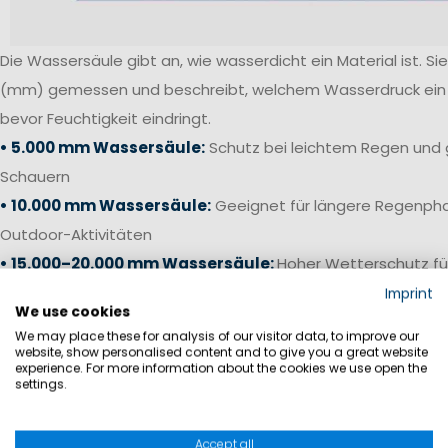
Die Wassersäule gibt an, wie wasserdicht ein Material ist. Sie 
(mm) gemessen und beschreibt, welchem Wasserdruck ein S
bevor Feuchtigkeit eindringt.
• 5.000 mm Wassersäule:
Schutz bei leichtem Regen und 
Schauern
• 10.000 mm Wassersäule:
Geeignet für längere Regenpha
Outdoor-Aktivitäten
• 15.000–20.000 mm Wassersäule:
Hoher Wetterschutz fü
anspruchsvolle Bedingungen
Imprint
We use cookies
• 20.000 mm+ Wassersäule:
Offshore-Niveau für starken 
We may place these for analysis of our visitor data, to improve our
Bedingungen auf See
website, show personalised content and to give you a great website
experience. For more information about the cookies we use open the
settings.
Gerade bei Segelhosen und Salopetten ist neben einer ho
die Verarbeitung entscheidend. Verschweißte Nähte, wass
Accept all