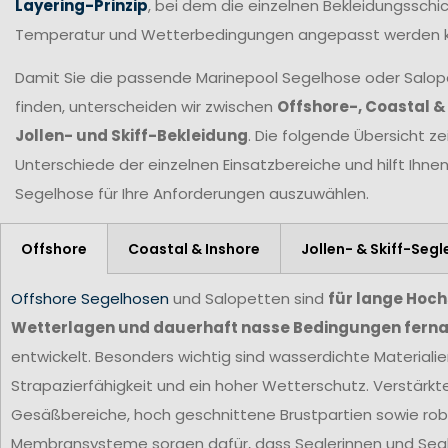
Layering-Prinzip
, bei dem die einzelnen Bekleidungsschic
Temperatur und Wetterbedingungen angepasst werden 
Damit Sie die passende Marinepool Segelhose oder Salopet
finden, unterscheiden wir zwischen
Offshore-, Coastal &
Jollen- und Skiff-Bekleidung
. Die folgende Übersicht ze
Unterschiede der einzelnen Einsatzbereiche und hilft Ihne
Segelhose für Ihre Anforderungen
auszuwählen.
Offshore
Coastal & Inshore
Jollen- & Skiff-Segl
Offshore Segelhosen
und Salopetten sind
für lange Hoc
Wetterlagen und dauerhaft nasse Bedingungen ferna
entwickelt. Besonders wichtig sind wasserdichte Materiali
Strapazierfähigkeit und ein hoher Wetterschutz. Verstärkt
Gesäßbereiche, hoch geschnittene Brustpartien sowie ro
Membransysteme sorgen dafür, dass Seglerinnen und Segl