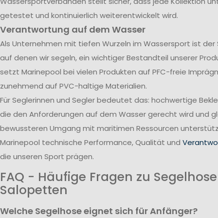
Wassersportverbänden stellt sicher, dass jede Kollektion u
getestet und kontinuierlich weiterentwickelt wird.
Verantwortung auf dem Wasser
Als Unternehmen mit tiefen Wurzeln im Wassersport ist der
auf denen wir segeln, ein wichtiger Bestandteil unserer Pro
setzt Marinepool bei vielen Produkten auf PFC-freie Impräg
zunehmend auf PVC-haltige Materialien.
Für Seglerinnen und Segler bedeutet das: hochwertige Bekl
die den Anforderungen auf dem Wasser gerecht wird und gle
bewussteren Umgang mit maritimen Ressourcen unterstützt
Marinepool technische Performance, Qualität und
Verantwor
die unseren Sport prägen.
FAQ - Häufige Fragen zu Segelhos
Salopetten
Welche Segelhose eignet sich für Anfänger?