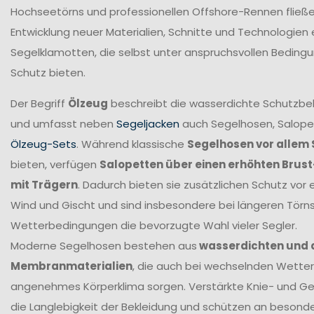
Hochseetörns und professionellen Offshore-Rennen fließen 
Entwicklung neuer Materialien, Schnitte und Technologien 
Segelklamotten, die selbst unter anspruchsvollen Beding
Schutz bieten.
Der Begriff
Ölzeug
beschreibt die wasserdichte Schutzbek
und umfasst neben
Segeljacken
auch Segelhosen, Salope
Ölzeug-Sets
. Während klassische
Segelhosen vor allem 
bieten, verfügen
Salopetten über einen erhöhten Brus
mit Trägern
. Dadurch bieten sie zusätzlichen Schutz vor 
Wind und Gischt und sind insbesondere bei längeren Törn
Wetterbedingungen die bevorzugte Wahl vieler Segler.
Moderne Segelhosen bestehen aus
wasserdichten und
Membranmaterialien
, die auch bei wechselnden Wetter
angenehmes Körperklima sorgen. Verstärkte Knie- und G
die Langlebigkeit der Bekleidung und schützen an beson