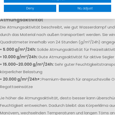
robuste Verstärkungen sorgen dafür, dass Feuchtigkeit selb
Bedingungen zuverlässig draußen bleibt.
Deny
No, adjust
Atmungsaktivität
Die
Atmungsaktivität beschreibt, wie gut Wasserdampf und 
durch das Material nach außen transportiert werden. Sie wi
Quadratmeter innerhalb von 24 Stunden (g/m²/24h) angeg
• 5.000 g/m²/24h:
Solide Atmungsaktivität für Freizeitaktiv
• 10.000 g/m²/24h:
Gute Atmungsaktivität für aktive Segler
• 15.000–20.000 g/m²/24h:
Sehr guter Feuchtigkeitstranspo
körperlicher Belastung
• 20.000 g/m²/24h+:
Premium-Bereich für anspruchsvolle O
Regattaeinsätze
Je höher die Atmungsaktivität, desto besser kann übersch
Feuchtigkeit entweichen. Dadurch bleibt das Körperklima au
Manövern, wechselnden Temperaturen und langen Törns a