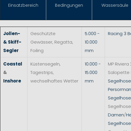
Einsat
zbereich
Bedingungen
Wassersäule
Jollen-
Geschützte
5.000 -
Racing 3 
& Skiff-
Gewässer, Regatta,
10.000
Segler
Foiling
mm
Coastal
Küstensegeln,
10.000 -
MP Riviera 
&
Tagestrips,
15.000
Salopette
Inshore
wechselhaftes Wetter
mm
Segelhos
Persorman
Segelhose
Segelhose
Damen
/
He
Segelhose