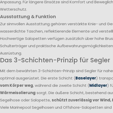
Anpassung. Für längere Einsätze sind Komfort und Beweglich
Wetterschutz.
Ausstattung & Funktion
Zur sinnvollen Ausstattung gehören verstärkte Knie- und G
wasserdichte Taschen, reflektierende Elemente und verstel
Hochwertige Salopetten verfügen zusätzlich über hohe Brust
Schulterträger und praktische Aufbewahrungsmöglichkeiten 
Ausrüstung.
Das 3-Schichten-Prinzip für Segler
Mit dem bewährten 3-Schichten-Prinzip sind Segler für nah
optimal ausgerüstet. Die erste Schicht (
Baselayer
) transpo
vom Körper weg
, während die zweite Schicht (
Midlayer
) f
Wärmeisolierung
sorgt. Die äußere Schicht, bestehend a
Segelhose oder Salopette,
schützt zuverlässig vor Wind,
Viele Marinepool Segelhosen und Offshore-Salopetten sind T