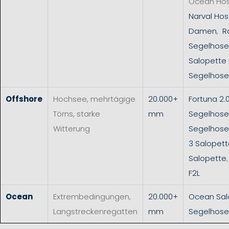
Ocean Ho
Narval Hos
Damen
,
R
Segelhose
Salopette
Segelhose
Offshore
Hochsee, mehrtägige
20.000+
Fortuna 2.
Törns, starke
mm
Segelhose
Witterung
Segelhos
3 Salopet
Salopette
F2L
Ocean
Extrembedingungen,
20.000+
Ocean Sal
Langstreckenregatten
mm
Segelhose