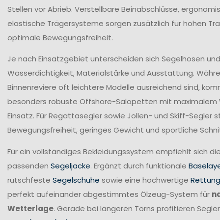
Stellen vor Abrieb. Verstellbare Beinabschlüsse, ergonomi
elastische Trägersysteme sorgen zusätzlich für hohen T
optimale Bewegungsfreiheit.
Je nach Einsatzgebiet unterscheiden sich Segelhosen und 
Wasserdichtigkeit, Materialstärke und Ausstattung. Währ
Binnenreviere oft leichtere Modelle ausreichend sind, ko
besonders robuste Offshore-Salopetten mit maximalem
Einsatz. Für Regattasegler sowie Jollen- und Skiff-Segler
Bewegungsfreiheit, geringes Gewicht und sportliche Schni
Für ein vollständiges Bekleidungssystem empfiehlt sich di
passenden
Segeljacke
. Ergänzt durch funktionale
Baselay
rutschfeste
Segelschuhe
sowie eine hochwertige
Rettun
perfekt aufeinander abgestimmtes Ölzeug-System für
n
Wetterlage
. Gerade bei längeren Törns profitieren Seg