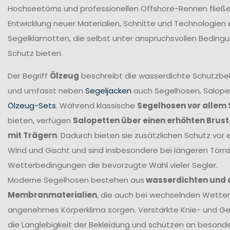
Hochseetörns und professionellen Offshore-Rennen fließen 
Entwicklung neuer Materialien, Schnitte und Technologien 
Segelklamotten, die selbst unter anspruchsvollen Beding
Schutz bieten.
Der Begriff
Ölzeug
beschreibt die wasserdichte Schutzbek
und umfasst neben
Segeljacken
auch Segelhosen, Salope
Ölzeug-Sets
. Während klassische
Segelhosen vor allem 
bieten, verfügen
Salopetten über einen erhöhten Brus
mit Trägern
. Dadurch bieten sie zusätzlichen Schutz vor 
Wind und Gischt und sind insbesondere bei längeren Törn
Wetterbedingungen die bevorzugte Wahl vieler Segler.
Moderne Segelhosen bestehen aus
wasserdichten und
Membranmaterialien
, die auch bei wechselnden Wetter
angenehmes Körperklima sorgen. Verstärkte Knie- und G
die Langlebigkeit der Bekleidung und schützen an beson