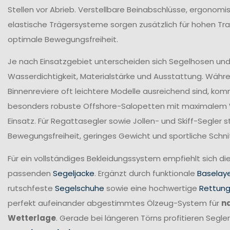
Stellen vor Abrieb. Verstellbare Beinabschlüsse, ergonomi
elastische Trägersysteme sorgen zusätzlich für hohen T
optimale Bewegungsfreiheit.
Je nach Einsatzgebiet unterscheiden sich Segelhosen und 
Wasserdichtigkeit, Materialstärke und Ausstattung. Währ
Binnenreviere oft leichtere Modelle ausreichend sind, ko
besonders robuste Offshore-Salopetten mit maximalem
Einsatz. Für Regattasegler sowie Jollen- und Skiff-Segler
Bewegungsfreiheit, geringes Gewicht und sportliche Schni
Für ein vollständiges Bekleidungssystem empfiehlt sich di
passenden
Segeljacke
. Ergänzt durch funktionale
Baselay
rutschfeste
Segelschuhe
sowie eine hochwertige
Rettun
perfekt aufeinander abgestimmtes Ölzeug-System für
n
Wetterlage
. Gerade bei längeren Törns profitieren Seg