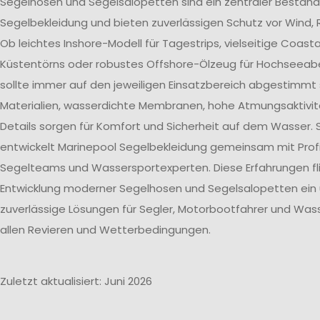
Segelhosen und Segelsalopetten sind ein zentraler Bestand
Segelbekleidung und bieten zuverlässigen Schutz vor Wind, 
Ob leichtes Inshore-Modell für Tagestrips, vielseitige Coast
Küstentörns oder robustes Offshore-Ölzeug für Hochseeab
sollte immer auf den jeweiligen Einsatzbereich abgestimmt 
Materialien, wasserdichte Membranen, hohe Atmungsaktivit
Details sorgen für Komfort und Sicherheit auf dem Wasser. 
entwickelt Marinepool Segelbekleidung gemeinsam mit Profi
Segelteams und Wassersportexperten. Diese Erfahrungen flie
Entwicklung moderner Segelhosen und Segelsalopetten ein
zuverlässige Lösungen für Segler, Motorbootfahrer und Wass
allen Revieren und Wetterbedingungen.
Zuletzt aktualisiert: Juni 2026