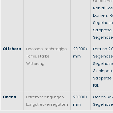
Ocean Ho
Narval Hos
Damen
,
R
Segelhose
Salopette
Segelhose
Offshore
Hochsee, mehrtägige
20.000+
Fortuna 2.
Törns, starke
mm
Segelhose
Witterung
Segelhos
3 Salopet
Salopette
F2L
Ocean
Extrembedingungen,
20.000+
Ocean Sal
Langstreckenregatten
mm
Segelhose