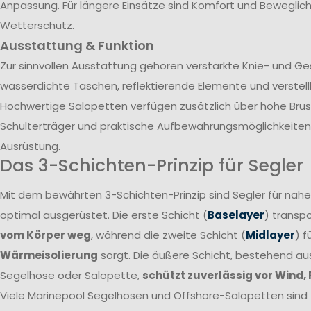
Anpassung. Für längere Einsätze sind Komfort und Beweglich
Wetterschutz.
Ausstattung & Funktion
Zur sinnvollen Ausstattung gehören verstärkte Knie- und G
wasserdichte Taschen, reflektierende Elemente und verstel
Hochwertige Salopetten verfügen zusätzlich über hohe Brust
Schulterträger und praktische Aufbewahrungsmöglichkeiten 
Ausrüstung.
Das 3-Schichten-Prinzip für Segler
Mit dem bewährten 3-Schichten-Prinzip sind Segler für nah
optimal ausgerüstet. Die erste Schicht (
Baselayer
) transpo
vom Körper weg
, während die zweite Schicht (
Midlayer
) f
Wärmeisolierung
sorgt. Die äußere Schicht, bestehend a
Segelhose oder Salopette,
schützt zuverlässig vor Wind,
Viele Marinepool Segelhosen und Offshore-Salopetten sind T