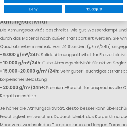
robuste Verstärkungen sorgen dafür, dass Feuchtigkeit selb
Bedingungen zuverlässig draußen bleibt.
Deny
No, adjust
Atmungsaktivität
Die
Atmungsaktivität beschreibt, wie gut Wasserdampf und 
durch das Material nach außen transportiert werden. Sie wi
Quadratmeter innerhalb von 24 Stunden (g/m²/24h) angeg
• 5.000 g/m²/24h:
Solide Atmungsaktivität für Freizeitaktiv
• 10.000 g/m²/24h:
Gute Atmungsaktivität für aktive Segler
• 15.000–20.000 g/m²/24h:
Sehr guter Feuchtigkeitstranspo
körperlicher Belastung
• 20.000 g/m²/24h+:
Premium-Bereich für anspruchsvolle O
Regattaeinsätze
Je höher die Atmungsaktivität, desto besser kann übersch
Feuchtigkeit entweichen. Dadurch bleibt das Körperklima au
Manövern, wechselnden Temperaturen und langen Törns a