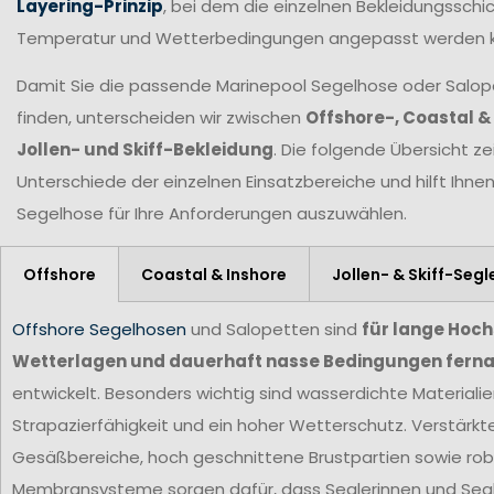
Layering-Prinzip
, bei dem die einzelnen Bekleidungsschic
Temperatur und Wetterbedingungen angepasst werden 
Damit Sie die passende Marinepool Segelhose oder Salopet
finden, unterscheiden wir zwischen
Offshore-, Coastal &
Jollen- und Skiff-Bekleidung
. Die folgende Übersicht ze
Unterschiede der einzelnen Einsatzbereiche und hilft Ihne
Segelhose für Ihre Anforderungen
auszuwählen.
Offshore
Coastal & Inshore
Jollen- & Skiff-Segl
Offshore Segelhosen
und Salopetten sind
für lange Hoc
Wetterlagen und dauerhaft nasse Bedingungen ferna
entwickelt. Besonders wichtig sind wasserdichte Materiali
Strapazierfähigkeit und ein hoher Wetterschutz. Verstärkt
Gesäßbereiche, hoch geschnittene Brustpartien sowie ro
Membransysteme sorgen dafür, dass Seglerinnen und Segl