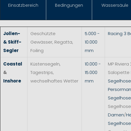
Einsat
zbereich
Bedingungen
Wassersäule
Jollen-
Geschützte
5.000 -
Racing 3 
& Skiff-
Gewässer, Regatta,
10.000
Segler
Foiling
mm
Coastal
Küstensegeln,
10.000 -
MP Riviera 
&
Tagestrips,
15.000
Salopette
Inshore
wechselhaftes Wetter
mm
Segelhos
Persorman
Segelhose
Segelhose
Damen
/
He
Segelhose