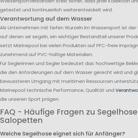
Wassersportverbänden stellt sicher, dass jede Kollektion u
getestet und kontinuierlich weiterentwickelt wird.
Verantwortung auf dem Wasser
Als Unternehmen mit tiefen Wurzeln im Wassersport ist der
auf denen wir segeln, ein wichtiger Bestandteil unserer Pro
setzt Marinepool bei vielen Produkten auf PFC-freie Impräg
zunehmend auf PVC-haltige Materialien.
Für Seglerinnen und Segler bedeutet das: hochwertige Bekl
die den Anforderungen auf dem Wasser gerecht wird und gle
bewussteren Umgang mit maritimen Ressourcen unterstützt
Marinepool technische Performance, Qualität und
Verantwor
die unseren Sport prägen.
FAQ - Häufige Fragen zu Segelhos
Salopetten
Welche Segelhose eignet sich für Anfänger?