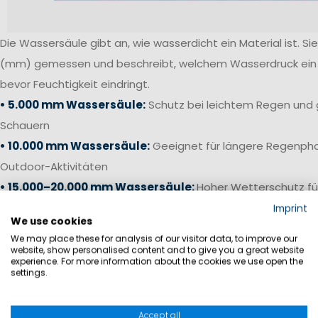
Die Wassersäule gibt an, wie wasserdicht ein Material ist. Sie 
(mm) gemessen und beschreibt, welchem Wasserdruck ein S
bevor Feuchtigkeit eindringt.
• 5.000 mm Wassersäule:
Schutz bei leichtem Regen und 
Schauern
• 10.000 mm Wassersäule:
Geeignet für längere Regenpha
Outdoor-Aktivitäten
• 15.000–20.000 mm Wassersäule:
Hoher Wetterschutz fü
anspruchsvolle Bedingungen
Imprint
We use cookies
• 20.000 mm+ Wassersäule:
Offshore-Niveau für starken 
We may place these for analysis of our visitor data, to improve our
Bedingungen auf See
website, show personalised content and to give you a great website
experience. For more information about the cookies we use open the
settings.
Gerade bei Segelhosen und Salopetten ist neben einer ho
die Verarbeitung entscheidend. Verschweißte Nähte, wass
Accept all