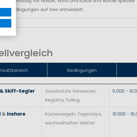
se
zuverlässig vor Nässe, Wind und Kälte und wurde speziell
reme Bedingungen auf See entwickelt.
llvergleich
insat
zbereich
Bedingungen
 & Skiff-Segler
Geschützte Gewässer,
5.000 - 10
Regatta, Foiling
l
&
Inshore
Küstensegeln, Tagestrips,
10.000 - 1
wechselhaftes Wetter