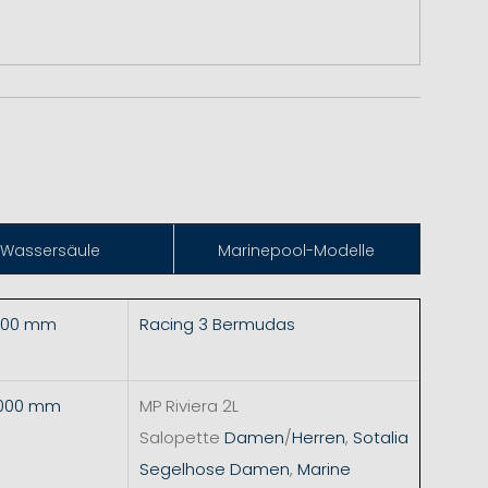
Wassersäule
Marinepool-Modelle
.000 mm
Racing 3 Bermudas
5.000 mm
MP Riviera 2L
Salopette
Damen
/
Herren
,
Sotalia
Segelhose Damen
,
Marine