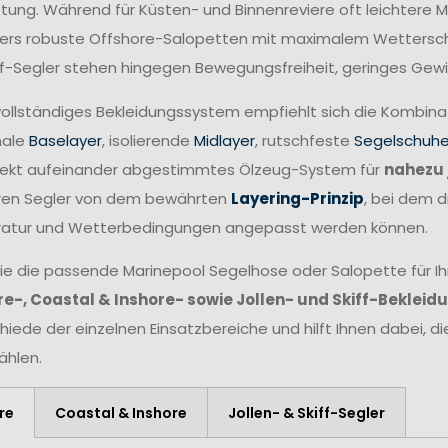
tung. Während für Küsten- und Binnenreviere oft leichtere 
rs robuste Offshore-Salopetten mit maximalem Wetterschut
ff-Segler stehen hingegen Bewegungsfreiheit, geringes Gewi
 vollständiges Bekleidungssystem empfiehlt sich die Kombin
nale
Baselayer
, isolierende
Midlayer
, rutschfeste
Segelschuh
fekt aufeinander abgestimmtes Ölzeug-System für
nahezu 
eren Segler von dem bewährten
Layering-Prinzip
, bei dem d
atur und Wetterbedingungen angepasst werden können.
ie die passende Marinepool Segelhose oder Salopette für Ihr
e-, Coastal & Inshore- sowie Jollen- und Skiff-Bekleid
hiede der einzelnen Einsatzbereiche und hilft Ihnen dabei, d
hlen.
re
Coastal & Inshore
Jollen- & Skiff-Segler