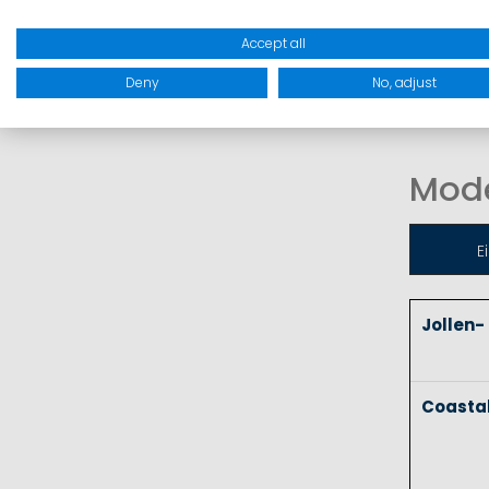
Segelho
für ext
Accept all
Deny
No, adjust
Mode
E
Jollen-
Coasta