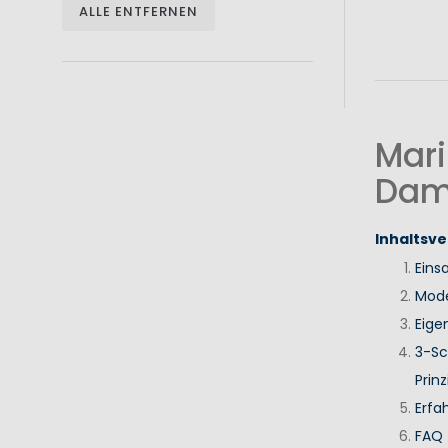
ALLE ENTFERNEN
Mari
Dam
Inhaltsve
Eins
Mode
Eige
3-Sc
Prinz
Erfa
FAQ