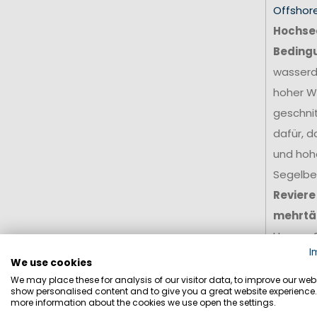
Offshor
Hochsee
Beding
wasserdi
hoher W
geschni
dafür, d
und hohe
Segelbek
Reviere
mehrtä
Unsere 
I
Zusamme
We use cookies
professi
We may place these for analysis of our visitor data, to improve our webs
show personalised content and to give you a great website experience.
anspruch
more information about the cookies we use open the settings.