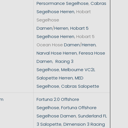
Persormance Segelhose
,
Cabras
Segelhose Herren
, Hobart
Segelhose
Damen
/
Herren
,
Hobart 5
Segelhose Herren
, Hobart 5
Ocean Hose
Damen
/
Herren
,
Narval Hose Herren
,
Feresa Hose
Damen
,
Racing 3
Segelhose
,
Melbourne VC2L
Salopette Herren
,
MED
Segelhose
,
Cabras Salopette
mm
Fortuna 2.0 Offshore
Segelhose
,
Fortuna Offshore
Segelhose Damen
,
Sunderland FL
3 Salopette
,
Dimension 3 Racing