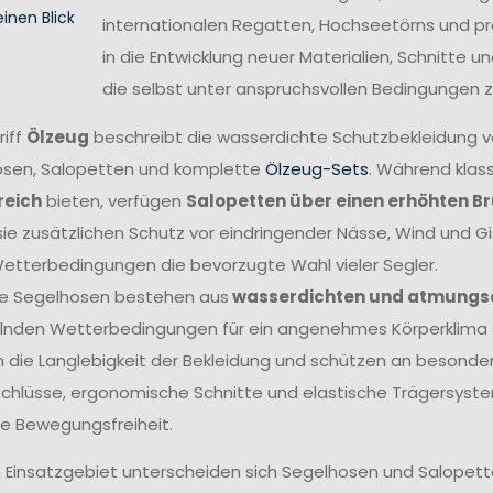
einen Blick
internationalen Regatten, Hochseetörns und pro
in die Entwicklung neuer Materialien, Schnitte 
die selbst unter anspruchsvollen Bedingungen z
riff
Ölzeug
beschreibt die wasserdichte Schutzbekleidung 
sen, Salopetten und komplette
Ölzeug-Sets
. Während klas
reich
bieten, verfügen
Salopetten über einen erhöhten B
sie zusätzlichen Schutz vor eindringender Nässe, Wind und G
etterbedingungen die bevorzugte Wahl vieler Segler.
e Segelhosen bestehen aus
wasserdichten und atmungs
nden Wetterbedingungen für ein angenehmes Körperklima s
 die Langlebigkeit der Bekleidung und schützen an besonders
chlüsse, ergonomische Schnitte und elastische Trägersyste
e Bewegungsfreiheit.
 Einsatzgebiet unterscheiden sich Segelhosen und Salopetten