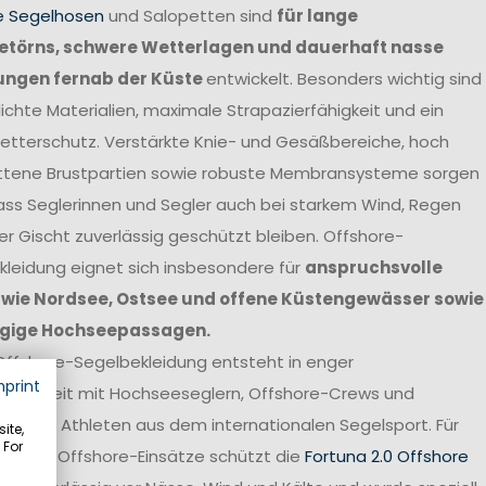
e Segelhosen
und Salopetten sind
für lange
törns, schwere Wetterlagen und dauerhaft nasse
ungen fernab der Küste
entwickelt. Besonders wichtig sind
chte Materialien, maximale Strapazierfähigkeit und ein
etterschutz. Verstärkte Knie- und Gesäßbereiche, hoch
ttene Brustpartien sowie robuste Membransysteme sorgen
ass Seglerinnen und Segler auch bei starkem Wind, Regen
r Gischt zuverlässig geschützt bleiben. Offshore-
leidung eignet sich insbesondere für
anspruchsvolle
 wie Nordsee, Ostsee und offene Küstengewässer sowie
gige Hochseepassagen.
Offshore-Segelbekleidung entsteht in enger
mprint
narbeit mit Hochseeseglern, Offshore-Crews und
onellen Athleten aus dem internationalen Segelsport. Für
ite,
 For
svolle Offshore-Einsätze schützt die
Fortuna 2.0 Offshore