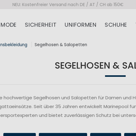
NEU: Kostenfreier Versand nach DE / AT / CH ab 150€
MODE
SICHERHEIT
UNIFORMEN
SCHUHE
onsbekleidung
Segelhosen & Salopetten
SEGELHOSEN & SA
ie hochwertige Segelhosen und Salopetten für Damen und Her
attaeinsätze. Seit über 35 Jahren entwickelt Marinepool fu
rsportexperten und bietet zuverlässigen Schutz bei unte