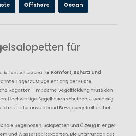
üste
Offshore
Ocean
elsalopetten für
e ist entscheidend für
Komfort, Schutz und
annte Tagesausflüge entlang der Küste,
liche Regatten – moderne Segelkleidung muss den
den. Hochwertige Segelhosen schützen zuverlässig
eichzeitig für ausreichend Bewegungsfreiheit bei
tionale Segelhosen, Salopetten und Ölzeug in enger
ern und Wassersportexperten. Die Erfahrungen aus