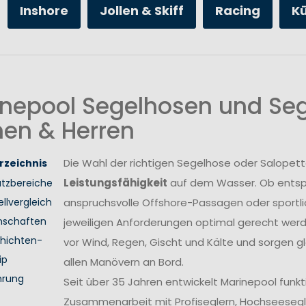
Inshore
Jollen & Skiff
Racing
K
nepool Segelhosen und Seg
en & Herren
Die Wahl der richtigen Segelhose oder Salopett
rzeichnis
Leistungsfähigkeit
auf dem Wasser. Ob entsp
atzbereiche
llvergleich
anspruchsvolle Offshore-Passagen oder sport
nschaften
jeweiligen Anforderungen optimal gerecht wer
hichten-
vor Wind, Regen, Gischt und Kälte und sorgen gl
ip
allen Manövern an Bord.
hrung
Seit über 35 Jahren entwickelt Marinepool funk
Zusammenarbeit mit Profiseglern, Hochseesegl