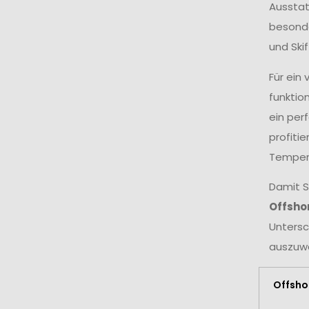
Ausstat
besonde
und Ski
Für ein
funktio
ein per
profiti
Temper
Damit S
Offshor
Untersc
auszuwä
Offsho