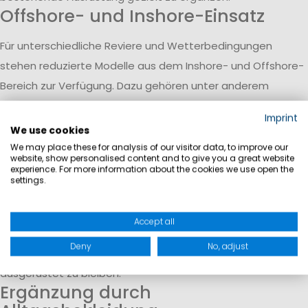
Offshore- und Inshore-Einsatz
Für unterschiedliche Reviere und Wetterbedingungen
stehen reduzierte Modelle aus dem Inshore- und Offshore-
Bereich zur Verfügung. Dazu gehören unter anderem
Segelhosen und Jacken mit wasser- und winddichten
Imprint
Eigenschaften, die auf wechselnde Bedingungen ausgelegt
We use cookies
sind.
We may place these for analysis of our visitor data, to improve our
website, show personalised content and to give you a great website
Funktion und Wetterschutz
experience. For more information about the cookies we use open the
settings.
Die angebotenen Produkte unterstützen den Schutz vor
Wind und Nässe und tragen zu einem angenehmen
Accept all
Tragegefühl bei. Funktionale Materialien helfen dabei, auch
Deny
No, adjust
bei längeren Aufenthalten auf dem Wasser komfortabel
ausgerüstet zu bleiben.
Ergänzung durch