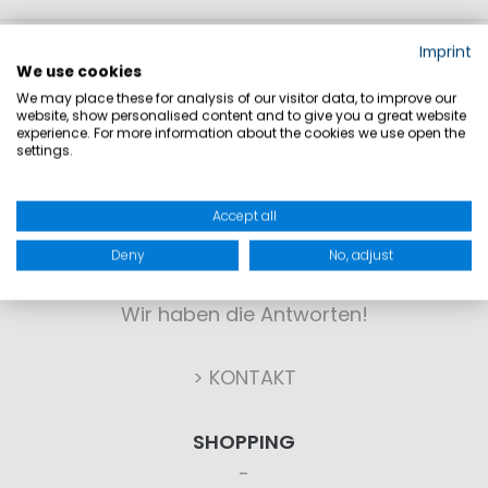
Imprint
We use cookies
We may place these for analysis of our visitor data, to improve our
website, show personalised content and to give you a great website
experience. For more information about the cookies we use open the
settings.
KONTAKT
Accept all
Deny
No, adjust
Sie haben Fragen?
Wir haben die Antworten!
> KONTAKT
SHOPPING