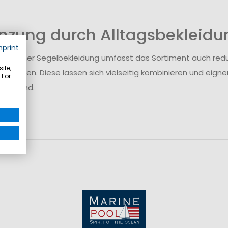
nzung durch Alltagsbekleidu
mprint
hnischer Segelbekleidung umfasst das Sortiment auch reduzier
ite,
nd Hosen. Diese lassen sich vielseitig kombinieren und eignen
 For
g an Land.