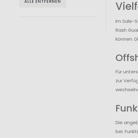
ALLE ENTFERNEN
Viel
Im Sale-S
Rash Guar
können. D
Offs
Für unter
zur Verfü
wechselnd
Funk
Die ange
bei. Funk