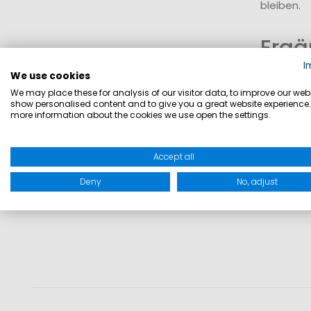
bleiben.
Ergä
I
We use cookies
Neben tec
We may place these for analysis of our visitor data, to improve our webs
Hoodies u
show personalised content and to give you a great website experience.
more information about the cookies we use open the settings.
den Allta
Accept all
Deny
No, adjust