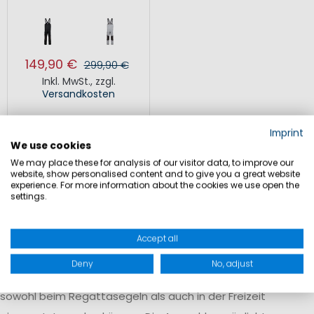
149,90 €
299,90 €
Inkl. MwSt.
,
zzgl.
Versandkosten
Imprint
We use cookies
We may place these for analysis of our visitor data, to improve our
website, show personalised content and to give you a great website
experience. For more information about the cookies we use open the
settings.
Vielfältige Segelbekleidung im Sale
Im Sale-Sortiment finden sich zahlreiche Artikel aus
Accept all
verschiedenen Bereichen der Segelbekleidung. Dazu zählen
Deny
No, adjust
Neopren, Rash Guards sowie winddichte Accessoires, die
sowohl beim Regattasegeln als auch in der Freizeit