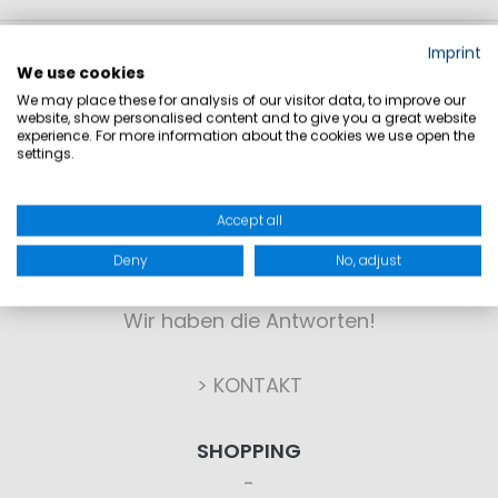
Imprint
We use cookies
We may place these for analysis of our visitor data, to improve our
website, show personalised content and to give you a great website
experience. For more information about the cookies we use open the
settings.
KONTAKT
Accept all
Deny
No, adjust
Sie haben Fragen?
Wir haben die Antworten!
> KONTAKT
SHOPPING