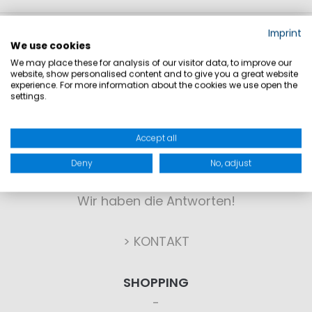
Imprint
We use cookies
We may place these for analysis of our visitor data, to improve our
website, show personalised content and to give you a great website
experience. For more information about the cookies we use open the
settings.
KONTAKT
Accept all
Deny
No, adjust
Sie haben Fragen?
Wir haben die Antworten!
> KONTAKT
SHOPPING