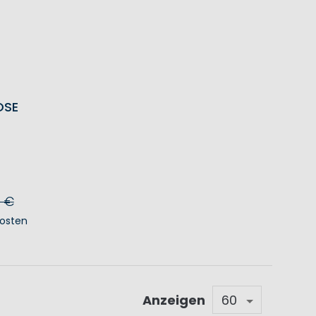
OSE
0 €
osten
KORB
Anzeigen