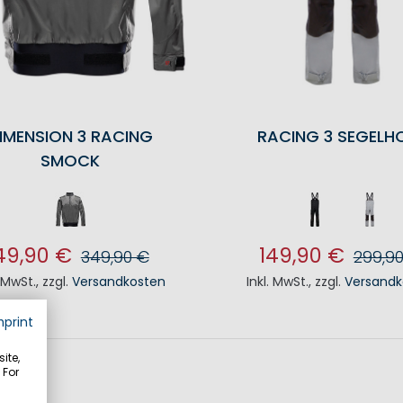
IMENSION 3 RACING
RACING 3 SEGELH
SMOCK
49,90 €
149,90 €
349,90 €
299,9
. MwSt.
,
zzgl.
Versandkosten
Inkl. MwSt.
,
zzgl.
Versandk
N DEN WARENKORB
IN DEN WAREN
mprint
ite,
 For