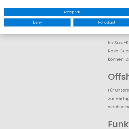
Accept all
Deny
No, adjust
Viel
Im Sale-S
Rash Guar
können. D
Offs
Für unter
zur Verfü
wechselnd
Funk