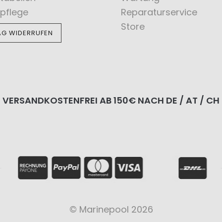
pflege
Reparaturservice
Store
AG WIDERRUFEN
VERSANDKOSTENFREI AB 150€ NACH DE / AT / CH
© Marinepool 2026