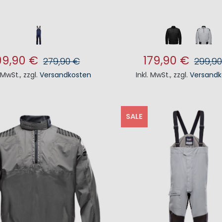
99,90 €
179,90 €
279,90 €
299,90
. MwSt.
,
zzgl.
Versandkosten
Inkl. MwSt.
,
zzgl.
Versandk
N DEN WARENKORB
IN DEN WAREN
SALE