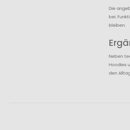
Die ange
bei. Funk
bleiben.
Ergä
Neben tec
Hoodies u
den Allta