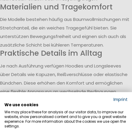
Materialien und Tragekomfort
Die Modelle bestehen häufig aus Baumwollmischungen mit
Stretchanteil, die ein weiches Tragegefühl bieten. Sie
unterstützen Bewegungsfreiheit und eignen sich auch als
zusätzliche Schicht bei kühleren Temperaturen.
Praktische Details im Alltag
Je nach Ausführung verfügen Hoodies und Longsleeves
über Details wie Kapuzen, Reißverschlüsse oder elastische
Bündchen. Diese erhöhen den Komfort und ermöglichen
eine flexible Anpassung an wechselnde Bedingungen.
Vielseitig kombinierbar und
Imprint
We use cookies
einsetzbar
We may place these for analysis of our visitor data, to improve our
website, show personalised content and to give you a great website
Die Produkte lassen sich mit verschiedenen Outfits
experience. For more information about the cookies we use open the
settings.
kombinieren und passen sowohl zu sportlichen als auch zu